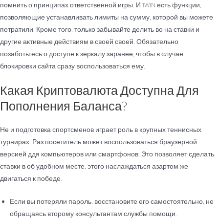
помнить о принципах ответственной игры. И 1WIN есть функции,
позволяющие устанавливать лимиты на сумму, которой вы можете
потратили. Кроме того, только забывайте делить во на ставки и
другие активные действиям в своей своей. Обязательно
позаботьтесь о доступе к зеркалу заранее, чтобы в случае
блокировки сайта сразу воспользоваться ему.
Какая Криптовалюта Доступна Для
Пополнения Баланса?
Не и подготовка спортсменов играет роль в крупных теннисных
турнирах. Раз посетитель может воспользоваться браузерной
версией ддя компьютеров или смартфонов. Это позволяет сделать
ставки в об удобном месте, этого наслаждаться азартом же
двигаться к победе.
Если вы потеряли пароль, восстановите его самостоятельно, не
обращаясь второму консультантам службы помощи.