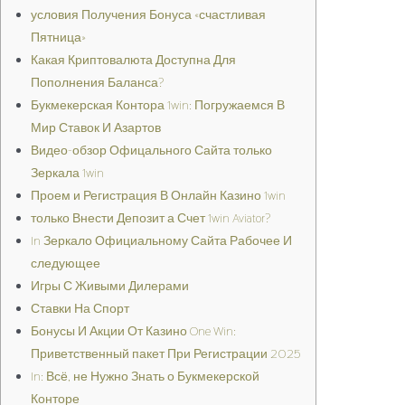
условия Получения Бонуса «счастливая
Пятница»
Какая Криптовалюта Доступна Для
Пополнения Баланса?
Букмекерская Контора 1win: Погружаемся В
Мир Ставок И Азартов
Видео-обзор Офицального Сайта только
Зеркала 1win
Проем и Регистрация В Онлайн Казино 1win
только Внести Депозит а Счет 1win Aviator?
In Зеркало Официальному Сайта Рабочее И
следующее
Игры С Живыми Дилерами
Ставки На Спорт
Бонусы И Акции От Казино One Win:
Приветственный пакет При Регистрации 2025
In: Всё, не Нужно Знать о Букмекерской
Конторе