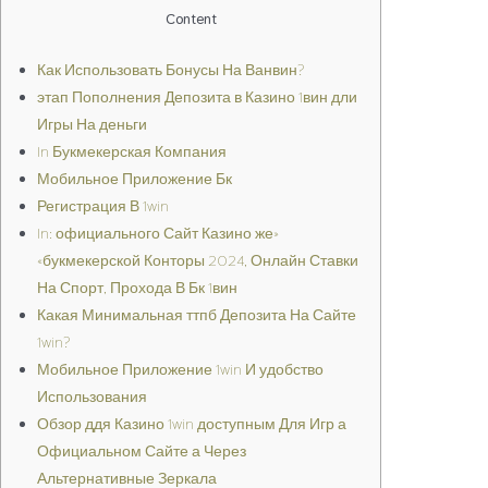
Content
Как Использовать Бонусы На Ванвин?
этап Пополнения Депозита в Казино 1вин дли
Игры На деньги
In Букмекерская Компания
Мобильное Приложение Бк
Регистрация В 1win
In: официального Сайт Казино же»
«букмекерской Конторы 2024, Онлайн Ставки
На Спорт, Прохода В Бк 1вин
Какая Минимальная ттпб Депозита На Сайте
1win?
Мобильное Приложение 1win И удобство
Использования
Обзор ддя Казино 1win доступным Для Игр а
Официальном Сайте а Через
Альтернативные Зеркала