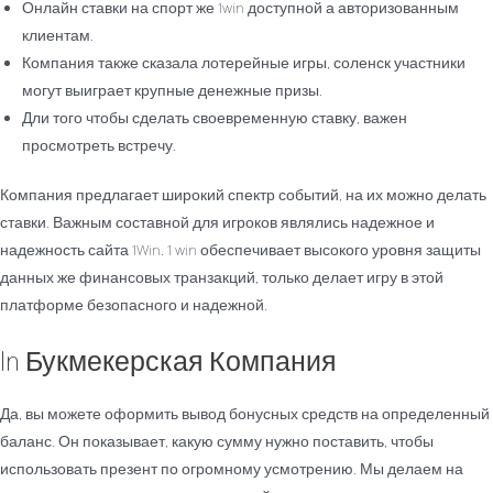
Онлайн ставки на спорт же 1win доступной а авторизованным
клиентам.
Компания также сказала лотерейные игры, соленск участники
могут выиграет крупные денежные призы.
Дли того чтобы сделать своевременную ставку, важен
просмотреть встречу.
Компания предлагает широкий спектр событий, на их можно делать
ставки. Важным составной для игроков являлись надежное и
надежность сайта 1Win. 1 win обеспечивает высокого уровня защиты
данных же финансовых транзакций, только делает игру в этой
платформе безопасного и надежной.
In Букмекерская Компания
Да, вы можете оформить вывод бонусных средств на определенный
баланс. Он показывает, какую сумму нужно поставить, чтобы
использовать презент по огромному усмотрению. Мы делаем на