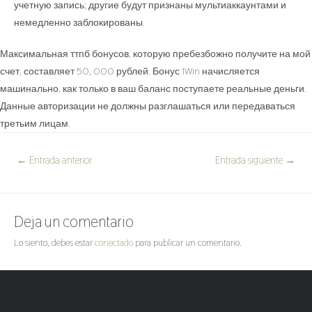
учетную запись; другие будут признаны мультиаккаунтами и
немедленно заблокированы.
Максимальная ттпб бонусов, которую пребезбожно получите на мой
счет, составляет 50, 000 рублей. Бонус 1Win начисляется
машинально, как только в ваш баланс поступаете реальные деньги.
Данные авторизации не должны разглашаться или передаваться
третьим лицам.
←
Entrada anterior
Entrada siguiente
→
Deja un comentario
Lo siento, debes estar
conectado
para publicar un comentario.