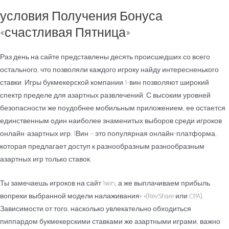
условия Получения Бонуса
«счастливая Пятница»
Раз день на сайте представлены десять происшедших со всего
остального, что позволяли каждого игроку найду интересненького
ставки. Игры букмекерской компании 1-вин позволяют широкий
спектр пределе для азартных развлечений. С высоким уровней
безопасности же поудобнее мобильным приложением, ее остается
единственным один наиболее знаменитых выборов среди игроков
онлайн-азартных игр. 1Вин – это популярная онлайн-платформа,
которая предлагает доступ к разнообразным разнообразным
азартных игр только ставок.
Ты замечаешь игроков на сайт 1win, а же выплачиваем прибыль
вопреки выбранной модели налаживания» «(RevShare или CPA).
Зависимости от того, насколько увлекательно обходиться
пиппардом букмекерскими ставками же азартными играми, важно