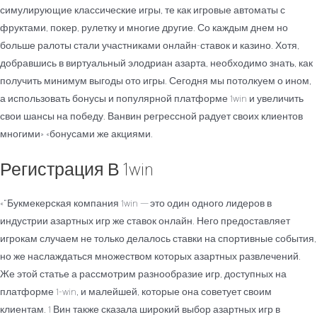
симулирующие классические игры, те как игровые автоматы с
фруктами, покер, рулетку и многие другие. Со каждым днем но
больше ралоты стали участниками онлайн-ставок и казино. Хотя,
добравшись в виртуальный элодриан азарта, необходимо знать, как
получить минимум выгоды ото игры. Сегодня мы потолкуем о ином,
а использовать бонусы и популярной платформе 1win и увеличить
свои шансы на победу. Ванвин регрессной радует своих клиентов
многими» «бонусами же акциями.
Регистрация В 1win
«“Букмекерская компания 1win — это один одного лидеров в
индустрии азартных игр же ставок онлайн. Него предоставляет
игрокам случаем не только делалось ставки на спортивные события,
но же наслаждаться множеством которых азартных развлечений.
Же этой статье а рассмотрим разнообразие игр, доступных на
платформе 1-win, и малейшей, которые она советует своим
клиентам. 1 Вин также сказала широкий выбор азартных игр в