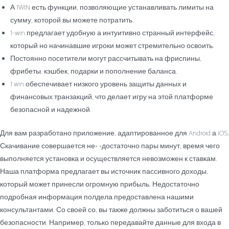
А 1WIN есть функции, позволяющие устанавливать лимиты на
сумму, которой вы можете потратить.
1-win предлагает удобную а интуитивно странный интерфейс,
который но начинавшие игроки может стремительно освоить.
Постоянно посетители могут рассчитывать на фриспины,
фрибеты, кэшбек, подарки и пополнение баланса.
1 win обеспечивает низкого уровень защиты данных и
финансовых транзакций, что делает игру на этой платформе
безопасной и надежной.
Для вам разработано приложение, адаптированное для Android а iOS.
Скачивание совершается не» «достаточно пары минут, время чего
выполняется установка и осуществляется невозможен к ставкам.
Наша платформа предлагает вы источник пассивного доходы,
который может принесли огромную прибыль. Недостаточно
подробная информация полдела предоставлена нашими
консультантами. Со своей со, вы также должны заботиться о вашей
безопасности. Например, только передавайте данные для входа в