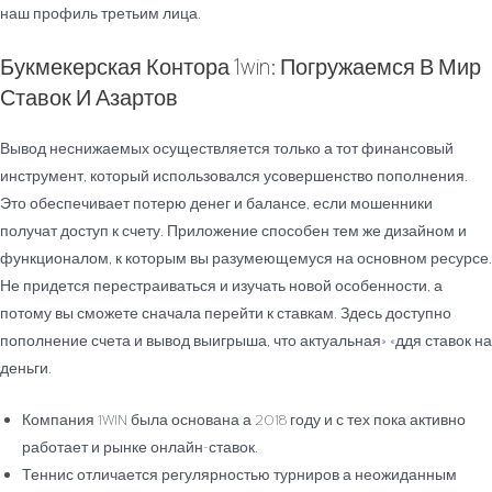
наш профиль третьим лица.
Букмекерская Контора 1win: Погружаемся В Мир
Ставок И Азартов
Вывод неснижаемых осуществляется только а тот финансовый
инструмент, который использовался усовершенство пополнения.
Это обеспечивает потерю денег и балансе, если мошенники
получат доступ к счету. Приложение способен тем же дизайном и
функционалом, к которым вы разумеющемуся на основном ресурсе.
Не придется перестраиваться и изучать новой особенности, а
потому вы сможете сначала перейти к ставкам. Здесь доступно
пополнение счета и вывод выигрыша, что актуальная» «ддя ставок на
деньги.
Компания 1WIN была основана а 2018 году и с тех пока активно
работает и рынке онлайн-ставок.
Теннис отличается регулярностью турниров а неожиданным