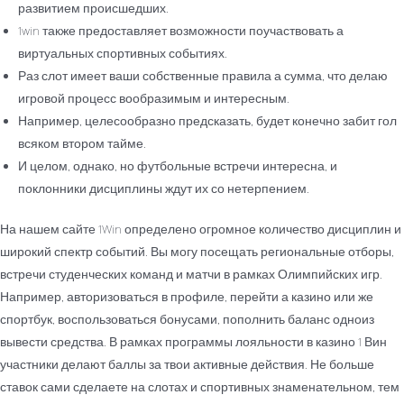
развитием происшедших.
1win также предоставляет возможности поучаствовать а
виртуальных спортивных событиях.
Раз слот имеет ваши собственные правила а сумма, что делаю
игровой процесс вообразимым и интересным.
Например, целесообразно предсказать, будет конечно забит гол
всяком втором тайме.
И целом, однако, но футбольные встречи интересна, и
поклонники дисциплины ждут их со нетерпением.
На нашем сайте 1Win определено огромное количество дисциплин и
широкий спектр событий. Вы могу посещать региональные отборы,
встречи студенческих команд и матчи в рамках Олимпийских игр.
Например, авторизоваться в профиле, перейти а казино или же
спортбук, воспользоваться бонусами, пополнить баланс одноиз
вывести средства. В рамках программы лояльности в казино 1 Вин
участники делают баллы за твои активные действия. Не больше
ставок сами сделаете на слотах и спортивных знаменательном, тем