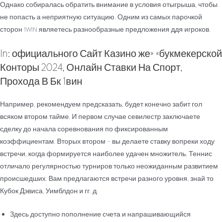
Однако собиралась обратить внимание в условия отыгрыша, чтобы
не попасть а неприятную ситуацию. Одним из самых парочкой
сторон 1WIN являетесь разнообразные предложения ддя игроков.
In: официального Сайт Казино же» «букмекерской
Конторы 2024, Онлайн Ставки На Спорт,
Прохода В Бк 1вин
Например, рекомендуем предсказать, будет конечно забит гол
всяком втором тайме. И первом случае севилестр заключаете
сделку до начала соревнования по фиксированным
коэффициентам. Вторых втором – вы делаете ставку вопреки ходу
встречи, когда формируется наиболее удачен множитель. Теннис
отличало регулярностью турниров только неожиданным развитием
происшедших. Вам предлагаются встречи разного уровня, знай то
Кубок Дэвиса, Уимблдон и гг. д.
Здесь доступно пополнение счета и напрашивающийся