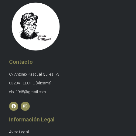
Contacto
C/ Antonio Pascual Quiles, 73
03204 - ELCHE (Alicante)
eloli1965@gmail.com
Información Legal
Aviso Legal