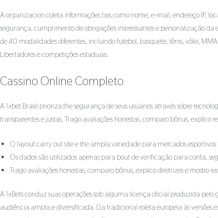
A organizacion coleta informações tais como nome, e-mail, endereço IP, loc
segurança, cumprimento de obrigações interessantes e personalização da exp
de 40 modalidades diferentes, incluindo futebol, basquete, tênis, vôlei, MMA
Libertadores e competições estaduais.
Cassino Online Completo
A 1xbet Brasil prioriza the segurança de seus usuários através sobre tecnol
transparentes e justas. Trago avaliações honestas, comparo bônus, explico reg
O layout carry out site e the ampla variedade para mercados esportivo
Os dados são utilizados apenas para bout de verificação para conta, se
Trago avaliações honestas, comparo bônus, explico diretrizes e mostro rec
A 1xBets conduz suas operações sob alguma licença oficial produzida pelo 
audiência ampla e diversificada. Da tradicional roleta europeia às versões