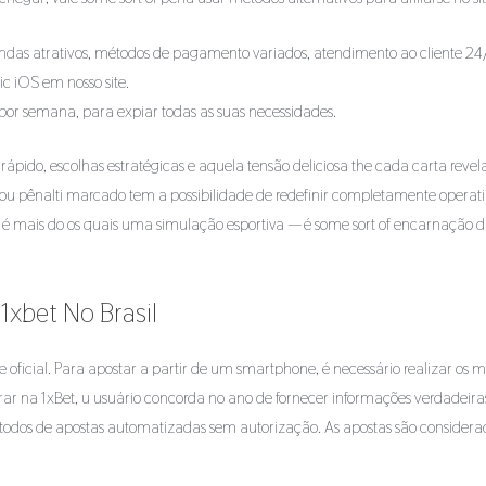
indas atrativos, métodos de pagamento variados, atendimento ao cliente 24/
ic iOS em nosso site.
s por semana, para expiar todas as suas necessidades.
 rápido, escolhas estratégicas e aquela tensão deliciosa the cada carta r
ou pênalti marcado tem a possibilidade de redefinir completamente operatin
is do os quais uma simulação esportiva — é some sort of encarnação digital
1xbet No Brasil
 oficial. Para apostar a partir de um smartphone, é necessário realizar os 
ar na 1xBet, u usuário concorda no ano de fornecer informações verdadeiras, 
étodos de apostas automatizadas sem autorização. As apostas são considerad