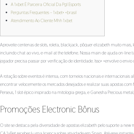
A 1xbet É Parceira Oficial Da Pgl Esports
Perguntas Frequentes – 1xbet» «brasil
Atendimento Ao Cliente Mhh 1xbet
Aproveite centenas de slots, roleta, blackjack, pôquer elizabeth muito mais
incluindo chat ao vivo, e-mail at the telefone. Nossa main de ajuda on-lin
jogador precisa passar por verificação de identidade. Isso» «envolve o env
A rotação sobre eventos é intensa, com torneios nacionais e internacionais
encontrar velocemente os mercados desejados e realizar suas apostas com fac
Perseus, 1 slot épico inspirado na mitologia grega, e Ganesha Precious metal
Promoções Electronic Bônus
O site se destaca pela diversidade de apostas elizabeth pelo suporte a new 
CA 1xBet receberá uma licença sobre atividade em Spain. Até esse instante ch