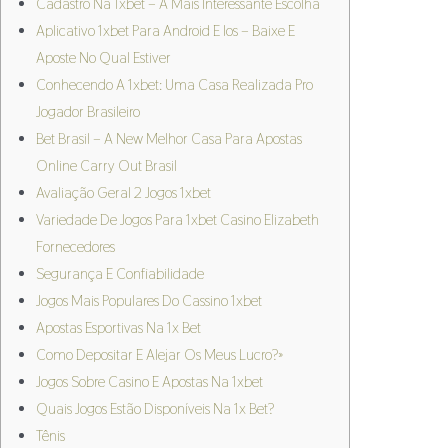
Cadastro Na 1xbet – A Mais Interessante Escolha
Aplicativo 1xbet Para Android E Ios – Baixe E
Aposte No Qual Estiver
Conhecendo A 1xbet: Uma Casa Realizada Pro
Jogador Brasileiro
Bet Brasil – A New Melhor Casa Para Apostas
Online Carry Out Brasil
Avaliação Geral 2 Jogos 1xbet
Variedade De Jogos Para 1xbet Casino Elizabeth
Fornecedores
Segurança E Confiabilidade
Jogos Mais Populares Do Cassino 1xbet
Apostas Esportivas Na 1x Bet
Como Depositar E Alejar Os Meus Lucro?»
Jogos Sobre Casino E Apostas Na 1xbet
Quais Jogos Estão Disponíveis Na 1x Bet?
Tênis