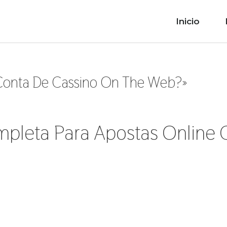
Inicio
Conta De Cassino On The Web?»
mpleta Para Apostas Online