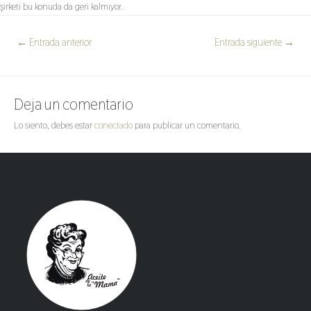
şirketi bu konuda da geri kalmıyor.
←
Entrada anterior
Entrada siguiente
→
Deja un comentario
Lo siento, debes estar
conectado
para publicar un comentario.