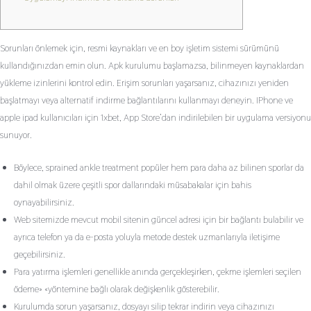
Sorunları önlemek için, resmi kaynakları ve en boy işletim sistemi sürümünü
kullandığınızdan emin olun. Apk kurulumu başlamazsa, bilinmeyen kaynaklardan
yükleme izinlerini kontrol edin. Erişim sorunları yaşarsanız, cihazınızı yeniden
başlatmayı veya alternatif indirme bağlantılarını kullanmayı deneyin. IPhone ve
apple ipad kullanıcıları için 1xbet, App Store’dan indirilebilen bir uygulama versiyonu
sunuyor.
Böylece, sprained ankle treatment popüler hem para daha az bilinen sporlar da
dahil olmak üzere çeşitli spor dallarındaki müsabakalar için bahis
oynayabilirsiniz.
Web sitemizde mevcut mobil sitenin güncel adresi için bir bağlantı bulabilir ve
ayrıca telefon ya da e-posta yoluyla metode destek uzmanlarıyla iletişime
geçebilirsiniz.
Para yatırma işlemleri genellikle anında gerçekleşirken, çekme işlemleri seçilen
ödeme» «yöntemine bağlı olarak değişkenlik gösterebilir.
Kurulumda sorun yaşarsanız, dosyayı silip tekrar indirin veya cihazınızı