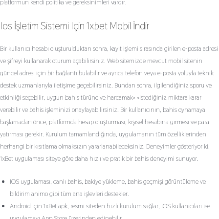
platformun kendi politika ve gereksinimleri vardır.
Ios İşletim Sistemi Için 1xbet Mobil İndir
Bir kullanıcı hesabı oluşturulduktan sonra, kayıt işlemi sırasında girilen e-posta adresi
ve şifreyi kullanarak oturum açabilirsiniz. Web sitemizde mevcut mobil sitenin
güncel adresi için bir bağlantı bulabilir ve ayrıca telefon veya e-posta yoluyla teknik
destek uzmanlarıyla iletişime geçebilirsiniz. Bundan sonra, ilgilendiğiniz sporu ve
etkinliği seçebilir, uygun bahis türüne ve harcamak» «istediğiniz miktara karar
verebilir ve bahis işleminizi onaylayabilirsiniz. Bir kullanıcının, bahis oynamaya
başlamadan önce, platformda hesap oluşturması, kişisel hesabına girmesi ve para
yatırması gerekir. Kurulum tamamlandığında, uygulamanın tüm özelliklerinden
herhangi bir kısıtlama olmaksızın yararlanabileceksiniz. Deneyimler gösteriyor ki,
1xBet uygulaması siteye göre daha hızlı ve pratik bir bahis deneyimi sunuyor.
IOS uygulaması, canlı bahis, bakiye yükleme, bahis geçmişi görüntüleme ve
bildirim animo gibi tüm ana işlevleri destekler.
Android için 1xBet apk, resmi siteden hızlı kurulum sağlar, iOS kullanıcıları ise
uygulamayı App Store üzerinden edinebilir.