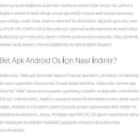
resmi ayna site bağlantısı üzerinden platforma erişme fırsatı veriyor. Bu, yalnızca
bağlantı adresinin farklı olduğu ancak işlevselliğin orijinal web sitesiyle tamamen
aynı olduğu, mobil 1xbet sitesinin alternatif bir sürümüdür. Böyle bir ayna site, hem
LAPTOP OR COMPUTER kullanıcıları için sprained ankle treatment de mobil cihaz
kullanıcıları için mevcuttur. Bazen indirme ya da kurulum sırasında, cihaz güvenlik
ayarları ya da kararsız internet bağlantıları ile ilgili engeller oluşabilir.
Bet Apk Android Os İçin Nasıl İndirilir?
Kullanıcılar, 1xBet apk üzerinden kolayca finansal işlemlerini yönetebilir ve herhangi
bir sorun yaşamaları durumunda 24 saat destek alabilirler. Kullanıcılar, Iphone app
Store’da “1xBet” olarak arama yaparak uygulamayı bulabilir ve doğrudan indirebilirler.
IOS için indirme süreci, Apple’ın uygulama güvenlik standartlarına tam olarak uyum
sağlar. Android ve iOS işletim sistemi bazında çalışan uygulamaları akıllı telefon ve
tabletlere kurabilirsiniz. Ayrıca, Windows veya MAC PC OS işletim sistemlerine sahip
bir bilgisayara kurulabilen masaüstü uygulama versiyonu da kullanıcılara
sunulmaktadır.