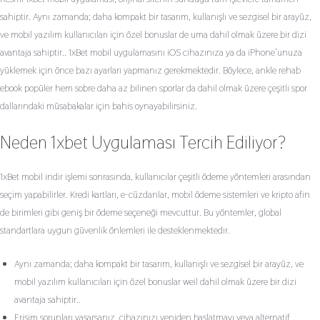
sahiptir. Aynı zamanda; daha kompakt bir tasarım, kullanışlı ve sezgisel bir arayüz,
ve mobil yazılım kullanıcıları için özel bonuslar de uma dahil olmak üzere bir dizi
avantaja sahiptir.. 1xBet mobil uygulamasını iOS cihazınıza ya da iPhone’unuza
yüklemek için önce bazı ayarları yapmanız gerekmektedir. Böylece, ankle rehab
ebook popüler hem sobre daha az bilinen sporlar da dahil olmak üzere çeşitli spor
dallarındaki müsabakalar için bahis oynayabilirsiniz.
Neden 1xbet Uygulaması Tercih Ediliyor?
1xBet mobil indir işlemi sonrasında, kullanıcılar çeşitli ödeme yöntemleri arasından
seçim yapabilirler. Kredi kartları, e-cüzdanlar, mobil ödeme sistemleri ve kripto afin
de birimleri gibi geniş bir ödeme seçeneği mevcuttur. Bu yöntemler, global
standartlara uygun güvenlik önlemleri ile desteklenmektedir.
Aynı zamanda; daha kompakt bir tasarım, kullanışlı ve sezgisel bir arayüz, ve
mobil yazılım kullanıcıları için özel bonuslar weil dahil olmak üzere bir dizi
avantaja sahiptir..
Erişim sorunları yaşarsanız, cihazınızı yeniden başlatmayı veya alternatif