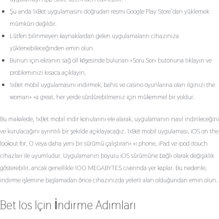
Şu anda 1xBet uygulamasını doğrudan resmi Google Play Store’dan yüklemek
mümkün değildir.
Lütfen bilinmeyen kaynaklardan gelen uygulamaların cihazınıza
yüklenebileceğinden emin olun.
Bunun için ekranın sağ oll köşesinde bulunan «Soru Sor» butonuna tıklayın ve
probleminizi kısaca açıklayın.
1xBet mobil uygulamasını indirmek, bahis ve casino oyunlarına olan ilginizi the
woman» «a great, her yerde sürdürebilmeniz için mükemmel bir yoldur.
Bu makalede, 1xBet mobil indir konularını ele alarak, uygulamanın nasıl indirileceğini
ve kurulacağını ayrıntılı bir şekilde açıklayacağız. 1xBet mobil uygulaması, iOS on the
lookout for. 0 veya daha yeni bir sürümü çalıştıran» «i phone, iPad ve ipod itouch
cihazları ile uyumludur. Uygulamanın boyutu iOS sürümüne bağlı olarak değişiklik
gösterebilir, ancak genellikle 100 MEGABYTES civarında yer kaplar. Bu nedenle,
indirme işlemine başlamadan önce cihazınızda yeterli alan olduğundan emin olun.
Bet Ios Için İndirme Adımları