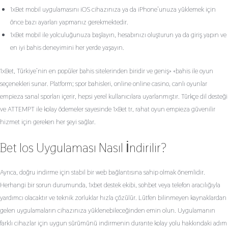
1xBet mobil uygulamasını iOS cihazınıza ya da iPhone’unuza yüklemek için
önce bazı ayarları yapmanız gerekmektedir.
1xBet mobil ile yolculuğunuza başlayın, hesabınızı oluşturun ya da giriş yapın ve
en iyi bahis deneyimini her yerde yaşayın.
1xBet, Türkiye’nin en popüler bahis sitelerinden biridir ve geniş» «bahis ile oyun
seçenekleri sunar. Platform; spor bahisleri, online online casino, canlı oyunlar
empieza sanal sporları içerir, hepsi yerel kullanıcılara uyarlanmıştır. Türkçe dil desteği
ve ATTEMPT ile kolay ödemeler sayesinde 1xBet tr, rahat oyun empieza güvenilir
hizmet için gereken her şeyi sağlar.
Bet Ios Uygulaması Nasıl İndirilir?
Ayrıca, doğru indirme için stabil bir web bağlantısına sahip olmak önemlidir.
Herhangi bir sorun durumunda, 1xbet destek ekibi, sohbet veya telefon aracılığıyla
yardımcı olacaktır ve teknik zorluklar hızla çözülür. Lütfen bilinmeyen kaynaklardan
gelen uygulamaların cihazınıza yüklenebileceğinden emin olun. Uygulamanın
farklı cihazlar için uygun sürümünü indirmenin durante kolay yolu hakkındaki adım