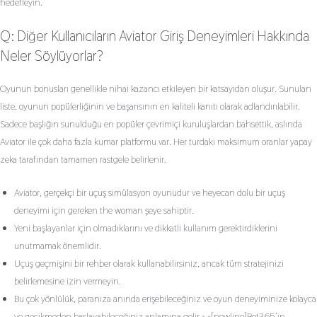
hedefleyin.
Q: Diğer Kullanıcıların Aviator Giriş Deneyimleri Hakkında
Neler Söylüyorlar?
Oyunun bonusları genellikle nihai kazancı etkileyen bir katsayıdan oluşur. Sunulan
liste, oyunun popülerliğinin ve başarısının en kaliteli kanıtı olarak adlandırılabilir.
Sadece başlığın sunulduğu en popüler çevrimiçi kuruluşlardan bahsettik, aslında
Aviator ile çok daha fazla kumar platformu var. Her turdaki maksimum oranlar yapay
zeka tarafından tamamen rastgele belirlenir.
Aviator, gerçekçi bir uçuş simülasyon oyunudur ve heyecan dolu bir uçuş
deneyimi için gereken the woman şeye sahiptir.
Yeni başlayanlar için olmadıklarını ve dikkatli kullanım gerektirdiklerini
unutmamak önemlidir.
Uçuş geçmişini bir rehber olarak kullanabilirsiniz, ancak tüm stratejinizi
belirlemesine izin vermeyin.
Bu çok yönlülük, paranıza anında erişebileceğiniz ve oyun deneyiminize kolayca
ve gecikmeden başlayabileceğiniz anlamına gelir.» «[newline]Bet365’in