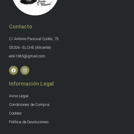
Contacto
C/ Antonio Pascual Quiles, 73
03204 - ELCHE (Alicante)
eloli1965@gmail.com
Información Legal
Aviso Legal
Condiciones de Compra
Cookies
Política de Devoluciones