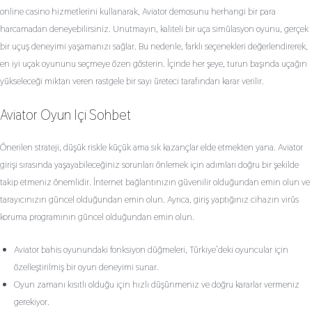
online casino hizmetlerini kullanarak, Aviator demosunu herhangi bir para
harcamadan deneyebilirsiniz. Unutmayın, kaliteli bir uça simülasyon oyunu, gerçek
bir uçuş deneyimi yaşamanızı sağlar. Bu nedenle, farklı seçenekleri değerlendirerek,
en iyi uçak oyununu seçmeye özen gösterin. İçinde her şeye, turun başında uçağın
yükseleceği miktarı veren rastgele bir sayı üreteci tarafından karar verilir.
Aviator Oyun Içi Sohbet
Önerilen strateji, düşük riskle küçük ama sık kazançlar elde etmekten yana. Aviator
girişi sırasında yaşayabileceğiniz sorunları önlemek için adımları doğru bir şekilde
takip etmeniz önemlidir. İnternet bağlantınızın güvenilir olduğundan emin olun ve
tarayıcınızın güncel olduğundan emin olun. Ayrıca, giriş yaptığınız cihazın virüs
koruma programının güncel olduğundan emin olun.
Aviator bahis oyunundaki fonksiyon düğmeleri, Türkiye’deki oyuncular için
özelleştirilmiş bir oyun deneyimi sunar.
Oyun zamanı kısıtlı olduğu için hızlı düşünmeniz ve doğru kararlar vermeniz
gerekiyor.