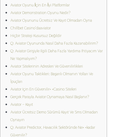
Aviator Oyunu İçin En İyi Platformlar
Aviator Demonstration Oyunu Nedir?
Aviator Oyununu Ücretsiz Ve Kayıt Olmadan Oyna
Chillbet Casino’daaviator
Hiçbir Strateji Kusursuz Değildir
Q: Aviator Oyununda Nasıl Daha Fazla Kazanabilirim?
Q: Aviator Girişiyle Ilgili Daha Fazla Yardıma Ihtiyacım Var
Ne Yapmalıyım?
Aviator Sitelerinin Adresleri Ve Güvenilirlikleri
Aviator Oyunu Taktikleri: Başarılı Olmanın Yolları Ve
İpuçları
Aviator Için En Güvenilir» «Casino Siteleri
Gerçek Parayla Aviator Oynamaya Nasıl Başlanır?
Aviator – Kayıt
Aviator Ücretsiz Demo Sürümü Kayıt Ve Sms Olmadan
Oynayın
Q: Aviator Predictor, Havacılık Sektöründe Ne» «kadar
Güvenilir?