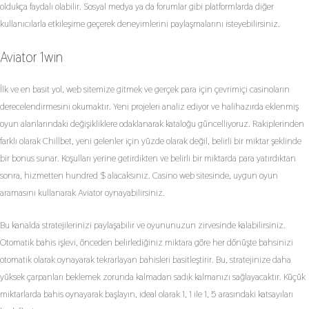
oldukça faydalı olabilir. Sosyal medya ya da forumlar gibi platformlarda diğer
kullanıcılarla etkileşime geçerek deneyimlerini paylaşmalarını isteyebilirsiniz.
Aviator 1win
İlk ve en basit yol, web sitemize gitmek ve gerçek para için çevrimiçi casinoların
derecelendirmesini okumaktır. Yeni projeleri analiz ediyor ve halihazırda eklenmiş
oyun alanlarındaki değişikliklere odaklanarak kataloğu güncelliyoruz. Rakiplerinden
farklı olarak Chillbet, yeni gelenler için yüzde olarak değil, belirli bir miktar şeklinde
bir bonus sunar. Koşulları yerine getirdikten ve belirli bir miktarda para yatırdıktan
sonra, hizmetten hundred $ alacaksınız. Casino web sitesinde, uygun oyun
aramasını kullanarak Aviator oynayabilirsiniz.
Bu kanalda stratejilerinizi paylaşabilir ve oyununuzun zirvesinde kalabilirsiniz.
Otomatik bahis işlevi, önceden belirlediğiniz miktara göre her dönüşte bahsinizi
otomatik olarak oynayarak tekrarlayan bahisleri basitleştirir. Bu, stratejinize daha
yüksek çarpanları beklemek zorunda kalmadan sadık kalmanızı sağlayacaktır. Küçük
miktarlarda bahis oynayarak başlayın, ideal olarak 1, 1 ile 1, 5 arasındaki katsayıları