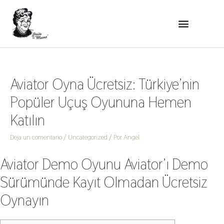
Aviator Oyna Ücretsiz: Türkiye’nin
Popüler Uçuş Oyununa Hemen
Katılın
Deja un comentario
/
Uncategorized
/ Por
Angel
Aviator Demo Oyunu Aviator’ı Demo
Sürümünde Kayıt Olmadan Ücretsiz
Oynayın