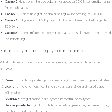
Casino 2:
Kendt for sin hurtige udbetalingsproces og 200% velkomstbonus på
første indbetaling.
Casino 3:
Et bredt udvalg af live dealer-spil og lav indbetaling på 100 DKK.
Casino 4:
Tilbyder en unik VIP-program for loyale spillere og indbetalinger fra
100 DKK.
Casino 5:
Har en omfattende mobilversion, så du kan spille hvor som helst, med
lav indbetaling.
Sådan vælger du det rigtige online casino
Valget af det rette online casino kræver en grundig overvejelse. Her er nogle trin, du
kan følge:
Research:
Undersøg forskellige casinoers omdømme og læs brugeranmeldelser.
Licens:
Kontroller, om casinoet har en gyldig licens, så du er sikker på deres
pålidelighed.
Spiludvalg:
Vælg et casino, der tilbyder dine foretrukne spiltyper.
Betalingsmetoder:
Sørg for, at de tilbyder betalingsmetoder, der passer til dig,
især lavindbetalingsmuligheder.