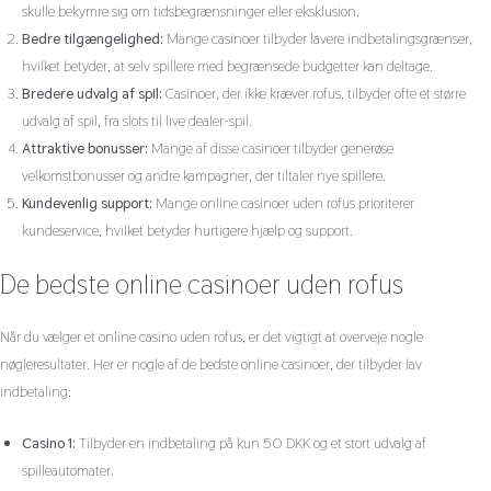
skulle bekymre sig om tidsbegrænsninger eller eksklusion.
Bedre tilgængelighed:
Mange casinoer tilbyder lavere indbetalingsgrænser,
hvilket betyder, at selv spillere med begrænsede budgetter kan deltage.
Bredere udvalg af spil:
Casinoer, der ikke kræver rofus, tilbyder ofte et større
udvalg af spil, fra slots til live dealer-spil.
Attraktive bonusser:
Mange af disse casinoer tilbyder generøse
velkomstbonusser og andre kampagner, der tiltaler nye spillere.
Kundevenlig support:
Mange online casinoer uden rofus prioriterer
kundeservice, hvilket betyder hurtigere hjælp og support.
De bedste online casinoer uden rofus
Når du vælger et online casino uden rofus, er det vigtigt at overveje nogle
nøgleresultater. Her er nogle af de bedste online casinoer, der tilbyder lav
indbetaling:
Casino 1:
Tilbyder en indbetaling på kun 50 DKK og et stort udvalg af
spilleautomater.