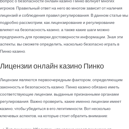
Вопрос о безопасности онлайн казино Пинко волнует многих
игроков. Правильный ответ на него во многом зависит от наличия
лицензий и соблюдения правил регулирования. В данном статье мы
подробно рассмотрим, как лицензирование и регулирование
влияют на безопасность казино, а также какие шаги можно
предпринять для проверки достоверности информации. Зная эти
аспекты, вы сможете определить, насколько безопасно играть в
Пинко казино.
Лицензии онлайн казино Пинко
Лицензии являются первоочередным фактором, определяющим
законность и безопасность казино. Пинко казино обязано иметь
соответствующие лицензии, выданные признанными органами
регулирования. Важно проверить, какие именно лицензии имеет
казино, чтобы убедиться в его легитимности. Вот несколько
ключевых аспектов, на которые стоит обратить внимание: