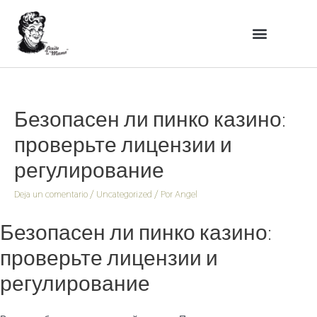
Безопасен ли пинко казино:
проверьте лицензии и
регулирование
Deja un comentario
/
Uncategorized
/ Por
Angel
Безопасен ли пинко казино:
проверьте лицензии и
регулирование