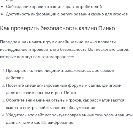
Соблюдение правил о защитe прав потребителей.
Доступность информации о регулировании казино для игроков.
Как проверить безопасность казино Пинко
Перед тем, как начать игру в онлайн казино, важно провести
исследование и проверить его безопасность. Вот несколько шагов,
которые помогут вам в этом процессе:
Проверьте наличие лицензии, ознакомьтесь с ее сроком
действия.
Посетите специализированные форумы и сайты, где игроки
делятся своим опытом игры в Пинко.
Обратите внимание на отзывы игроков: как рассматриваются
выплата выигрышей и качество обслуживания.
Убедитесь, что сайт использует современные технологии защиты
данных, такие как SSL шифрование.