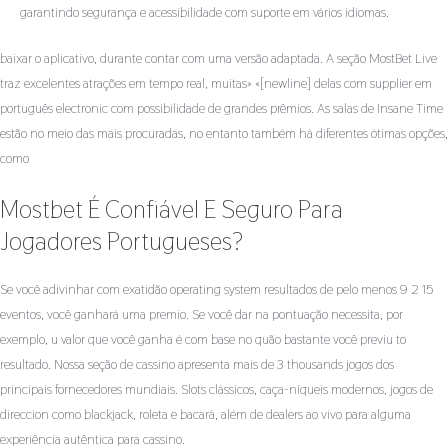
garantindo segurança e acessibilidade com suporte em vários idiomas.
baixar o aplicativo, durante contar com uma versão adaptada. A seção MostBet Live
traz excelentes atrações em tempo real, muitas» «[newline] delas com supplier em
português electronic com possibilidade de grandes prêmios. As salas de Insane Time
estão no meio das mais procuradas, no entanto também há diferentes ótimas opções,
como
Mostbet É Confiável E Seguro Para
Jogadores Portugueses?
Se você adivinhar com exatidão operating system resultados de pelo menos 9 2 15
eventos, você ganhará uma premio. Se você dar na pontuação necessita, por
exemplo, u valor que você ganha é com base no quão bastante você previu to
resultado. Nossa seção de cassino apresenta mais de 3 thousands jogos dos
principais fornecedores mundiais. Slots clássicos, caça-níqueis modernos, jogos de
direccion como blackjack, roleta e bacará, além de dealers ao vivo para alguma
experiência autêntica para cassino.