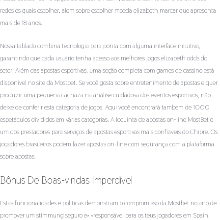
redes os quais escolher, além sobre escolher moeda elizabeth marcar que apresenta
mais de 18 anos.
Nossa tablado combina tecnologia para ponta com alguma interface intuitiva,
garantindo que cada usuário tenha acesso aos melhores jogos elizabeth odds do
setor. Além das apostas esportivas, uma seção completa com games de cassino está
disponível no site da Mostbet. Se você gosta sobre entretenimento de apostas e quer
produzir uma pequena cachaza na análise cuidadosa dos eventos esportivos, não
deixe de conferir esta categoria de jogos. Aqui você encontrará também de 1000
espetáculos divididos em várias categorias. A locuinta de apostas on-line MostBet é
um dos prestadores para serviços de apostas esportivas mais confiáveis do Chipre. Os
jogadores brasileiros podem fazer apostas on-line com segurança com a plataforma
sobre apostas.
Bônus De Boas-vindas Imperdível
Estas funcionalidades e políticas demonstram o compromisso da Mostbet no ano de
promover um stimmung seguro e» «responsável para os teus jogadores em Spain.