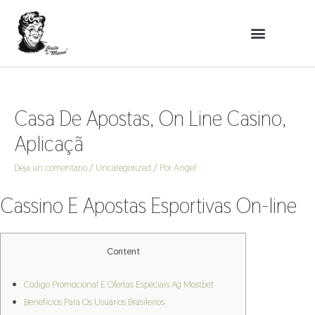
Casa De Apostas, On Line Casino,
Aplicaçã
Deja un comentario
/
Uncategorized
/ Por
Angel
Cassino E Apostas Esportivas On-line
Content
Código Promocional E Ofertas Especiais Ag Mostbet
Benefícios Para Os Usuários Brasileiros