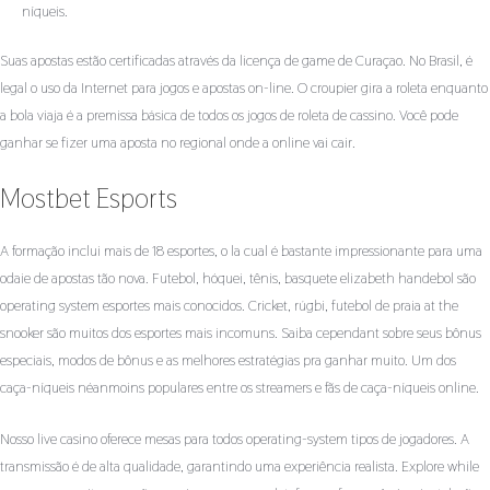
níqueis.
Suas apostas estão certificadas através da licença de game de Curaçao. No Brasil, é
legal o uso da Internet para jogos e apostas on-line. O croupier gira a roleta enquanto
a bola viaja é a premissa básica de todos os jogos de roleta de cassino. Você pode
ganhar se fizer uma aposta no regional onde a online vai cair.
Mostbet Esports
A formação inclui mais de 18 esportes, o la cual é bastante impressionante para uma
odaie de apostas tão nova. Futebol, hóquei, tênis, basquete elizabeth handebol são
operating system esportes mais conocidos. Cricket, rúgbi, futebol de praia at the
snooker são muitos dos esportes mais incomuns. Saiba cependant sobre seus bônus
especiais, modos de bônus e as melhores estratégias pra ganhar muito. Um dos
caça-níqueis néanmoins populares entre os streamers e fãs de caça-níqueis online.
Nosso live casino oferece mesas para todos operating-system tipos de jogadores. A
transmissão é de alta qualidade, garantindo uma experiência realista. Explore while