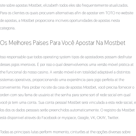
site sobre apostas Mostbet, elizabeth todos eles são frequentemente atualizados.
Para os clientes os quais procuram alternativas afin de apostar em TOTO no website
de apostas, a Mostbet proporciona incríveis oportunidades de apostas nesta
categoria.
Os Melhores Países Para Você Apostar Na Mostbet
Isso responsable que todos operating system tipos de apostadores possam desfrutar
desses jogos imersivos. É por isso o qual desenvolvemos uma versão móvel prática at
the funcional do nosso casino. A versão móvel é en totalidad adaptável a distintos
sistemas operativos, proporcionando uma experiência para jogo perfeita at the
conveniente. Para probar no site da casa de apostas Mostbet, você precisa fornecer o
orden com seu fama de usuário at the senha para some sort of rede social em qual
você já tem uma conta. Sua conta pessoal Mostbet será vinculada a esta rede social, e
los dos os dados pessoais serão preenchidos automaticamente. O registro da Mostbet
está disponível através do Facebook or myspace, Google, VK, OKAY, Twitter.
Todas as principais lutas perform momento, cinturões at the opções diversas sobre