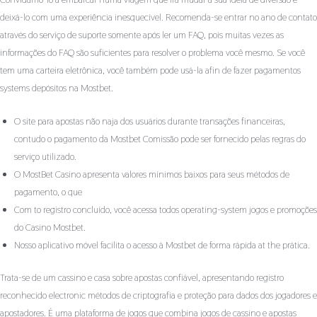
deixá-lo com uma experiência inesquecível. Recomenda-se entrar no ano de contato
através do serviço de suporte somente após ler um FAQ, pois muitas vezes as
informações do FAQ são suficientes para resolver o problema você mesmo. Se você
tem uma carteira eletrônica, você também pode usá-la afin de fazer pagamentos
systems depósitos na Mostbet.
O site para apostas não naja dos usuários durante transações financeiras,
contudo o pagamento da Mostbet Comissão pode ser fornecido pelas regras do
serviço utilizado.
O MostBet Casino apresenta valores mínimos baixos para seus métodos de
pagamento, o que
Com to registro concluído, você acessa todos operating-system jogos e promoções
do Casino Mostbet.
Nosso aplicativo móvel facilita o acesso à Mostbet de forma rápida at the prática.
Trata-se de um cassino e casa sobre apostas confiável, apresentando registro
reconhecido electronic métodos de criptografia e proteção para dados dos jogadores e
apostadores. É uma plataforma de jogos que combina jogos de cassino e apostas