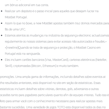
um bônus adicional em tua conta.
Realizar um depósito é o passo inicial para aqueles que desejam lucrar na
Mostbet Portugal.
Assim lo que no boxe, a new MostBet apostas também traz ótimos mercados para
fãs de uma UFC.
Estamos atentos às mudanças na indústria da segurança electronic actualizamos
regularmente os nossos sistemas para evitar acessos não autorizados e fraudes.»
«[newline]Quando se trata de segurança e protecção, o Mostbet Casino em
Portugal está na vanguarda.
Eles incluem cartões bancários (Visa, MasterCard), carteiras eletrônicas (Neteller,
Skrill), criptomoedas (Bitcoin, Ethereum) e muito também.
promoções. Uma ampla gama de informações, incluindo detalhes sobre eventos at
the resultados anteriores, está disponível no site em seção de estatísticas. Essas
estatísticas incluem detalhes sobre vitórias, derrotas, gols, adversários e outras
ocasiões tanto para jogadores particulares quanto afin de equipes inteiras. Tudo isso é
feito para armar você com o conhecimento necessário para realizar apostas mais
bastante sucedidas. Uma variedade de jogos TOTO está disponível todos os dias no