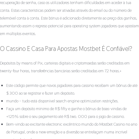
recuperação de senha, caso os utilizadores tenham dificuldades em aceder à tua
conta. Estas características podem ser ativadas através do email ou do número de
telemóvel conta à conta. Este bónus é adicionado diretamente ao preço dos ganhos,
aumentando assim o regreso potencial para operating system jogadores que apostam
em múltiplos eventos.
O Cassino E Casa Para Apostas Mostbet É Confiável?
Depósitos by means of Pix, carteiras digitais e criptomoedas serão creditados em
twenty-four horas, transferências bancárias serão creditadas em 72 horas.»
Este código permite que novos jogadores para cassino recebam um bônus de até
$ 300 ao se registrar e fazer um depósito.
mundo – tudo está disponível search engine optimization restrições.
Faça um depósito mínimo de R$ fifty e ganhe o bônus de boas-vindas de
+125% sobre o seu pagamento até R$ two. 000 para o jogo de cassino.
Bem-vindo ao excitante electronic excêntrico mundo do Mostbet Casino no ano
de Portugal, onde a new emoção e a diversão se entrelaçam numa incrível