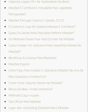
Aspectos Legais Afin De Apostadores No Brasil
Mostbet É Confiável E Indudable Para Jogadores
Portugueses?
Mostbet Portugal: Casino E Apostas 2025
O Cassino E Casa De Apostas Mostbet É Confiável?
Quais Os Games Mais Populares Perform Mostbet?
Os Melhores Países Para Você Envidar Na Mostbet
Como Instalar Um Aplicativo Para Aparelhos Móveis No
Mostbet?
Benefícios Exclusivos Para Brasileiros
Mostbet Esports
Como Faço Para Instalar U Aplicativo Mostbet No Ano De
Meu Dispositivo Android Os?
Como Fazer Alguma Aposta No Mostbet?
Bônus De Boas-vindas Imperdível
Melhores Caça-níqueis
Site Oficial Weil Mostbet
Login No» «Gambling Establishment Mostbet