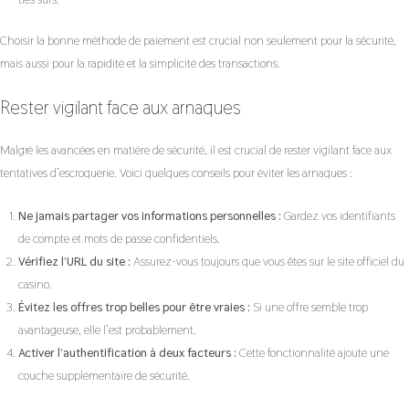
Choisir la bonne méthode de paiement est crucial non seulement pour la sécurité,
mais aussi pour la rapidité et la simplicité des transactions.
Rester vigilant face aux arnaques
Malgré les avancées en matière de sécurité, il est crucial de rester vigilant face aux
tentatives d’escroquerie. Voici quelques conseils pour éviter les arnaques :
Ne jamais partager vos informations personnelles :
Gardez vos identifiants
de compte et mots de passe confidentiels.
Vérifiez l’URL du site :
Assurez-vous toujours que vous êtes sur le site officiel du
casino.
Évitez les offres trop belles pour être vraies :
Si une offre semble trop
avantageuse, elle l’est probablement.
Activer l’authentification à deux facteurs :
Cette fonctionnalité ajoute une
couche supplémentaire de sécurité.