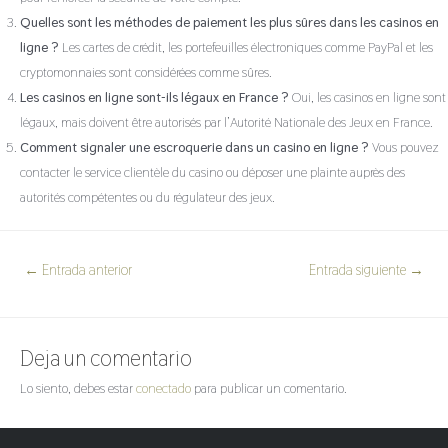
Quelles sont les méthodes de paiement les plus sûres dans les casinos en
ligne ?
Les cartes de crédit, les portefeuilles électroniques comme PayPal et les
cryptomonnaies sont considérées comme sûres.
Les casinos en ligne sont-ils légaux en France ?
Oui, les casinos en ligne sont
légaux, mais doivent être autorisés par l’Autorité Nationale des Jeux en France.
Comment signaler une escroquerie dans un casino en ligne ?
Vous pouvez
contacter le service clientèle du casino ou déposer une plainte auprès des
autorités compétentes ou du régulateur des jeux.
←
Entrada anterior
Entrada siguiente
→
Deja un comentario
Lo siento, debes estar
conectado
para publicar un comentario.