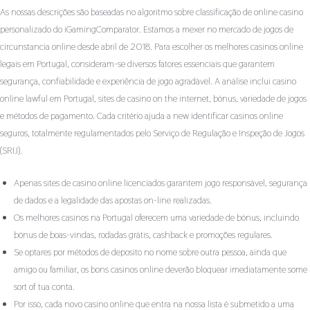
As nossas descrições são baseadas no algoritmo sobre classificação de online casino
personalizado do iGamingComparator. Estamos a mexer no mercado de jogos de
circunstancia online desde abril de 2018. Para escolher os melhores casinos online
legais em Portugal, consideram-se diversos fatores essenciais que garantem
segurança, confiabilidade e experiência de jogo agradável. A análise inclui casino
online lawful em Portugal, sites de casino on the internet, bónus, variedade de jogos
e métodos de pagamento. Cada critério ajuda a new identificar casinos online
seguros, totalmente regulamentados pelo Serviço de Regulação e Inspeção de Jogos
(SRIJ).
Apenas sites de casino online licenciados garantem jogo responsável, segurança
de dados e a legalidade das apostas on-line realizadas.
Os melhores casinos na Portugal oferecem uma variedade de bónus, incluindo
bónus de boas-vindas, rodadas grátis, cashback e promoções regulares.
Se optares por métodos de deposito no nome sobre outra pessoa, ainda que
amigo ou familiar, os bons casinos online deverão bloquear imediatamente some
sort of tua conta.
Por isso, cada novo casino online que entra na nossa lista é submetido a uma