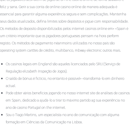
feliz y sana. Gerir a sua conta de online casino online de manera adequada é
essencial para garantir alguma experiência segura e sem complicações. Mantenha
seus dados atualizados, defina limites sobre depósitos e jogue com responsabilidade.
Os métodos de deposito disponibilizados pelos internet casinos online em» «Spain é
um critério importante que os jogadores portugueses pensam na hora perform
registo. Os métodos de pagamento néanmoins utilizados no nosso país são
operating system cartões de crédito, multibanco, mbway electronic outros mais.
Os casinos legais em England são aqueles licenciados pelo SRIJ (Serviço de
Regulação elizabeth Inspeção de Jogos).
O saldo de bónus é fictício, no entanto é possível» «transformá-lo em dinheiro
actual.
Pode obter vários benefícios jogando no nosso internet site de análises de casinos
em Spain, dedicado a ajudá-lo a tirar to máximo partido ag sua experiência no
ano de casino Portugal on the internet.
Sou o Tiago Martins, um especialista no ano de comunicação com alguma
formação em Ciências da Comunicação na Lisboa.