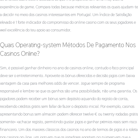
experiência de game. Compara todas because métricas relevantes os quais ajudam-te
a decidir no meio dos casinos interessantes em Portugal. Um Índice de Satisfação
elevado é 1 forte indicador do compromisso do online casino com os seus jogadores e
weil excelência do teu apoio ao consumidor.
Quais Operating-system Métodos De Pagamento Nos
Casinos Online?
Sim, é possível ganhar dinheiro no ano de casinos online, contudo o foco principal
deve ser o entretenimento. Aproveite os bónus oferecidos e decisão jogos com baixa
vantagem da casa para melhores odds de vencer. Jogue sempre de programa
responsável e lembre-se que os ganhos são uma possibilidade, não uma garantia. Os
jogadores podem receber um bónus sem depósito aquando do registo de conta,
recebendo créditos grátis sem fallar de fazer o depósito inicial. Por exemplo, casinos
apresentando bonus sem almacén podem oferecer twelve € ou twenty rodadas grátis
somente» «achacar registo, permitindo gustar jogos e ganhar prémios reais sem risco
financeiro. Um dos maiores clássicos dos casinos no ano de termos de jogos é a roleta
nos casinos on-line, um jogo em que os jogadores apostam no número em que a