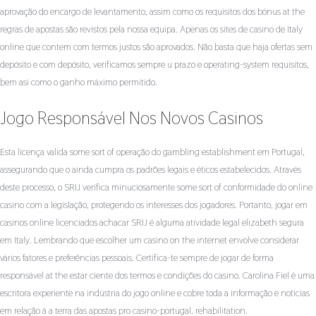
aprovação do encargo de levantamento, assim como os requisitos dos bónus at the
regras de apostas são revistos pela nossa equipa. Apenas os sites de casino de Italy
online que contem com termos justos são aprovados. Não basta que haja ofertas sem
depósito e com depósito, verificamos sempre u prazo e operating-system requisitos,
bem asi como o ganho máximo permitido.
Jogo Responsável Nos Novos Casinos
Esta licença valida some sort of operação do gambling establishment em Portugal,
assegurando que o ainda cumpra os padrões legais e éticos estabelecidos. Através
deste processo, o SRIJ verifica minuciosamente some sort of conformidade do online
casino com a legislação, protegendo os interesses dos jogadores. Portanto, jogar em
casinos online licenciados achacar SRIJ é alguma atividade legal elizabeth segura
em Italy. Lembrando que escolher um casino on the internet envolve considerar
vários fatores e preferências pessoais. Certifica-te sempre de jogar de forma
responsável at the estar ciente dos termos e condições do casino. Carolina Fiel é uma
escritora experiente na indústria do jogo online e cobre toda a informação e notícias
em relação à a terra das apostas pro casino-portugal. rehabilitation.