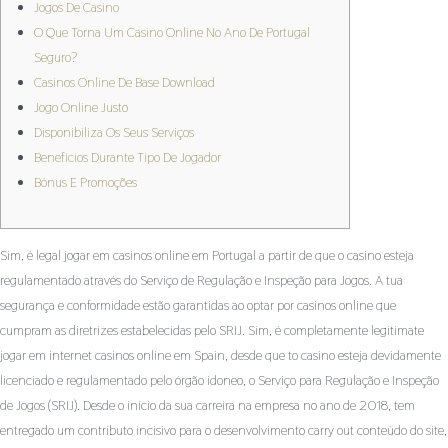
Jogos De Casino
O Que Torna Um Casino Online No Ano De Portugal
Seguro?
Casinos Online De Base Download
Jogo Online Justo
Disponibiliza Os Seus Serviços
Benefícios Durante Tipo De Jogador
Bónus E Promoções
Sim, é legal jogar em casinos online em Portugal a partir de que o casino esteja
regulamentado através do Serviço de Regulação e Inspeção para Jogos. A tua
segurança e conformidade estão garantidas ao optar por casinos online que
cumpram as diretrizes estabelecidas pelo SRIJ. Sim, é completamente legitimate
jogar em internet casinos online em Spain, desde que to casino esteja devidamente
licenciado e regulamentado pelo órgão idoneo, o Serviço para Regulação e Inspeção
de Jogos (SRIJ). Desde o início da sua carreira na empresa no ano de 2018, tem
entregado um contributo incisivo para o desenvolvimento carry out conteúdo do site,