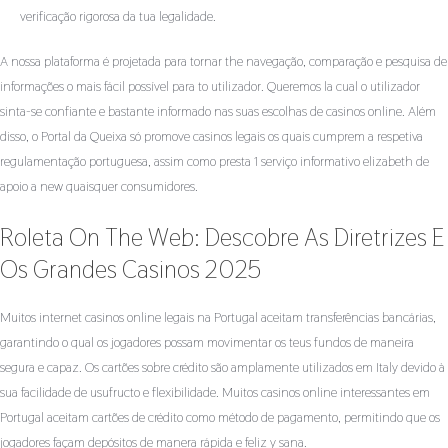
verificação rigorosa da tua legalidade.
A nossa plataforma é projetada para tornar the navegação, comparação e pesquisa de
informações o mais fácil possível para to utilizador. Queremos la cual o utilizador
sinta-se confiante e bastante informado nas suas escolhas de casinos online. Além
disso, o Portal da Queixa só promove casinos legais os quais cumprem a respetiva
regulamentação portuguesa, assim como presta 1 serviço informativo elizabeth de
apoio a new quaisquer consumidores.
Roleta On The Web: Descobre As Diretrizes E
Os Grandes Casinos 2025
Muitos internet casinos online legais na Portugal aceitam transferências bancárias,
garantindo o qual os jogadores possam movimentar os teus fundos de maneira
segura e capaz. Os cartões sobre crédito são amplamente utilizados em Italy devido à
sua facilidade de usufructo e flexibilidade. Muitos casinos online interessantes em
Portugal aceitam cartões de crédito como método de pagamento, permitindo que os
jogadores façam depósitos de manera rápida e feliz y sana.