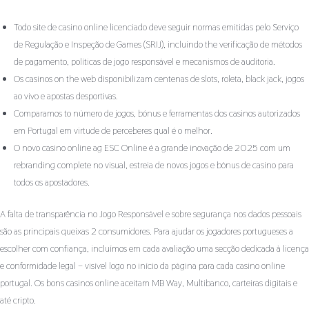
Todo site de casino online licenciado deve seguir normas emitidas pelo Serviço
de Regulação e Inspeção de Games (SRIJ), incluindo the verificação de métodos
de pagamento, políticas de jogo responsável e mecanismos de auditoria.
Os casinos on the web disponibilizam centenas de slots, roleta, black jack, jogos
ao vivo e apostas desportivas.
Comparamos to número de jogos, bónus e ferramentas dos casinos autorizados
em Portugal em virtude de perceberes qual é o melhor.
O novo casino online ag ESC Online é a grande inovação de 2025 com um
rebranding complete no visual, estreia de novos jogos e bónus de casino para
todos os apostadores.
A falta de transparência no Jogo Responsável e sobre segurança nos dados pessoais
são as principais queixas 2 consumidores. Para ajudar os jogadores portugueses a
escolher com confiança, incluímos em cada avaliação uma secção dedicada à licença
e conformidade legal – visível logo no início da página para cada casino online
portugal. Os bons casinos online aceitam MB Way, Multibanco, carteiras digitais e
até cripto.