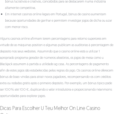
bónus lucrativos e criativos, concebidos para se destacarem numa indústria
altamente competitiva.
Em internet casinos online legais em Portugal, bónus de casino aumentam
because oportunidades de ganhar e permitem investigar jogos de dicha ou azar
com menor risco.
Alguns casinos online afirmam terem percentagens para retorno superiores em
virtude de as máquinas position e algumas publicam as auditorias à percentagem de
deposito nos seus websites. Assumindo que o casino online está a utilizar 1
apropriado programa gerador de números aleatórios, os jogos de mesa como u
Blackjack assumem à partida a utilidade ag casa. As percentagens de pagamento
afin de estes jogos são estabelecidas pelas regras do jogo. Os casinos online oferecem
bónus de boas-vindas para atrair novos jogadores, recompensando-os com créditos
extra ou rodadas grátis após o primeiro depósito. Por exemplo, um bónus típico pode
ser 100% até 100 €, duplicando o valor introdutória e proporcionando néanmoins
oportunidades para explorar jogos.
Dicas Para Escolher U Teu Melhor On Line Casino