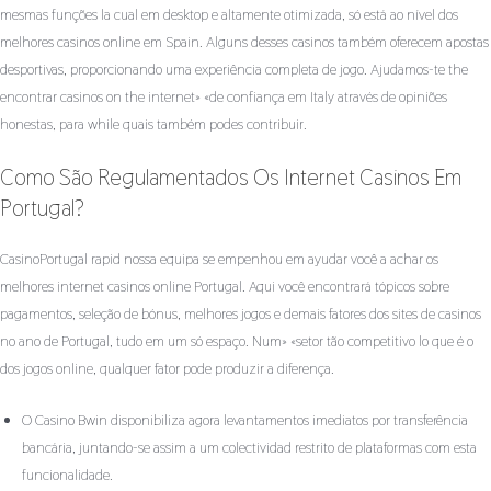
mesmas funções la cual em desktop e altamente otimizada, só está ao nível dos
melhores casinos online em Spain. Alguns desses casinos também oferecem apostas
desportivas, proporcionando uma experiência completa de jogo. Ajudamos-te the
encontrar casinos on the internet» «de confiança em Italy através de opiniões
honestas, para while quais também podes contribuir.
Como São Regulamentados Os Internet Casinos Em
Portugal?
CasinoPortugal rapid nossa equipa se empenhou em ayudar você a achar os
melhores internet casinos online Portugal. Aqui você encontrará tópicos sobre
pagamentos, seleção de bónus, melhores jogos e demais fatores dos sites de casinos
no ano de Portugal, tudo em um só espaço. Num» «setor tão competitivo lo que é o
dos jogos online, qualquer fator pode produzir a diferença.
O Casino Bwin disponibiliza agora levantamentos imediatos por transferência
bancária, juntando-se assim a um colectividad restrito de plataformas com esta
funcionalidade.