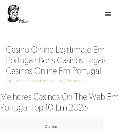
Casino Online Legitimate Em
Portugal: Bons Casinos Legais
Casinos Online Em Portugal
Deja un comentario
/
Uncategorized
/ Por
Angel
Melhores Casinos On The Web Em
Portugal Top 10 Em 2025
Content