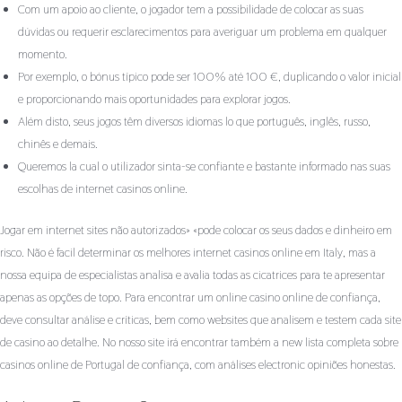
Com um apoio ao cliente, o jogador tem a possibilidade de colocar as suas
dúvidas ou requerir esclarecimentos para averiguar um problema em qualquer
momento.
Por exemplo, o bónus típico pode ser 100% até 100 €, duplicando o valor inicial
e proporcionando mais oportunidades para explorar jogos.
Além disto, seus jogos têm diversos idiomas lo que português, inglês, russo,
chinês e demais.
Queremos la cual o utilizador sinta-se confiante e bastante informado nas suas
escolhas de internet casinos online.
Jogar em internet sites não autorizados» «pode colocar os seus dados e dinheiro em
risco. Não é facil determinar os melhores internet casinos online em Italy, mas a
nossa equipa de especialistas analisa e avalia todas as cicatrices para te apresentar
apenas as opções de topo. Para encontrar um online casino online de confiança,
deve consultar análise e críticas, bem como websites que analisem e testem cada site
de casino ao detalhe. No nosso site irá encontrar também a new lista completa sobre
casinos online de Portugal de confiança, com análises electronic opiniões honestas.