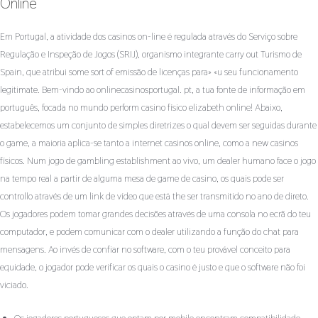
Online
Em Portugal, a atividade dos casinos on-line é regulada através do Serviço sobre
Regulação e Inspeção de Jogos (SRIJ), organismo integrante carry out Turismo de
Spain, que atribui some sort of emissão de licenças para» «u seu funcionamento
legitimate. Bem-vindo ao onlinecasinosportugal. pt, a tua fonte de informação em
português, focada no mundo perform casino físico elizabeth online! Abaixo,
estabelecemos um conjunto de simples diretrizes o qual devem ser seguidas durante
o game, a maioria aplica-se tanto a internet casinos online, como a new casinos
físicos. Num jogo de gambling establishment ao vivo, um dealer humano face o jogo
na tempo real a partir de alguma mesa de game de casino, os quais pode ser
controllo através de um link de vídeo que está the ser transmitido no ano de direto.
Os jogadores podem tomar grandes decisões através de uma consola no ecrã do teu
computador, e podem comunicar com o dealer utilizando a função do chat para
mensagens. Ao invés de confiar no software, com o teu provável conceito para
equidade, o jogador pode verificar os quais o casino é justo e que o software não foi
viciado.
Os jogadores portugueses que optam por mobile encontram compatibilidade