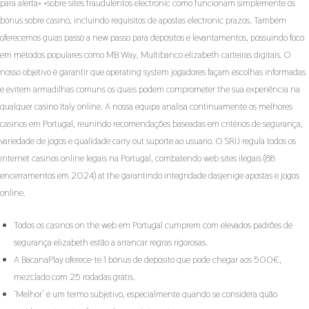
para alerta» «sobre sites fraudulentos electronic como funcionam simplemente os
bónus sobre casino, incluindo requisitos de apostas electronic prazos. Também
oferecemos guias passo a new passo para depósitos e levantamentos, possuindo foco
em métodos populares como MB Way, Multibanco elizabeth carteiras digitais. O
nosso objetivo é garantir que operating system jogadores façam escolhas informadas
e evitem armadilhas comuns os quais podem comprometer the sua experiência na
qualquer casino Italy online. A nossa equipa analisa continuamente os melhores
casinos em Portugal, reunindo recomendações baseadas em critérios de segurança,
variedade de jogos e qualidade carry out suporte ao usuario. O SRIJ regula todos os
internet casinos online legais na Portugal, combatendo web sites ilegais (88
encerramentos em 2024) at the garantindo integridade dasjenige apostas e jogos
online.
Todos os casinos on the web em Portugal cumprem com elevados padrões de
segurança elizabeth estão a arrancar regras rigorosas.
A BacanaPlay oferece-te 1 bónus de depósito que pode chegar aos 500€,
mezclado com 25 rodadas grátis.
‘Melhor’ é um termo subjetivo, especialmente quando se considera quão