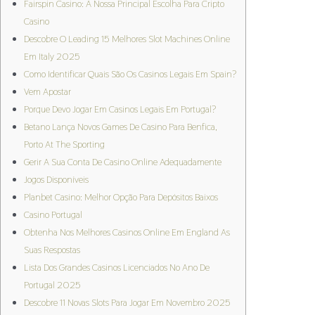
Fairspin Casino: A Nossa Principal Escolha Para Cripto
Casino
Descobre O Leading 15 Melhores Slot Machines Online
Em Italy 2025
Como Identificar Quais São Os Casinos Legais Em Spain?
Vem Apostar
Porque Devo Jogar Em Casinos Legais Em Portugal?
Betano Lança Novos Games De Casino Para Benfica,
Porto At The Sporting
Gerir A Sua Conta De Casino Online Adequadamente
Jogos Disponíveis
Planbet Casino: Melhor Opção Para Depósitos Baixos
Casino Portugal
Obtenha Nos Melhores Casinos Online Em England As
Suas Respostas
Lista Dos Grandes Casinos Licenciados No Ano De
Portugal 2025
Descobre 11 Novas Slots Para Jogar Em Novembro 2025