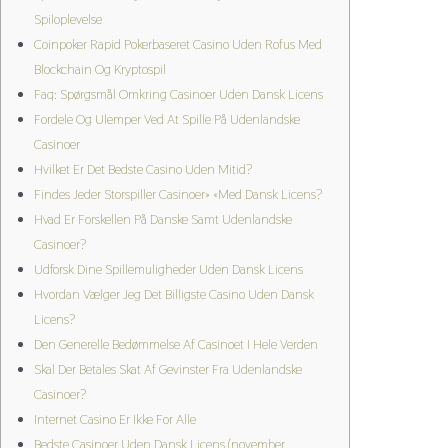
Spiloplevelse
Coinpoker Rapid Pokerbaseret Casino Uden Rofus Med
Blockchain Og Kryptospil
Faq: Spørgsmål Omkring Casinoer Uden Dansk Licens
Fordele Og Ulemper Ved At Spille På Udenlandske
Casinoer
Hvilket Er Det Bedste Casino Uden Mitid?
Findes Jeder Storspiller Casinoer» «Med Dansk Licens?
Hvad Er Forskellen På Danske Samt Udenlandske
Casinoer?
Udforsk Dine Spillemuligheder Uden Dansk Licens
Hvordan Vælger Jeg Det Billigste Casino Uden Dansk
Licens?
Den Generelle Bedømmelse Af Casinoet I Hele Verden
Skal Der Betales Skat Af Gevinster Fra Udenlandske
Casinoer?
Internet Casino Er Ikke For Alle
Bedste Casinoer Uden Dansk Licens (november