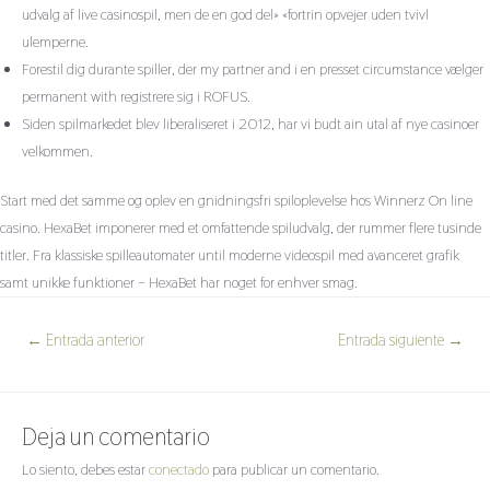
udvalg af live casinospil, men de en god del» «fortrin opvejer uden tvivl
ulemperne.
Forestil dig durante spiller, der my partner and i en presset circumstance vælger
permanent with registrere sig i ROFUS.
Siden spilmarkedet blev liberaliseret i 2012, har vi budt ain utal af nye casinoer
velkommen.
Start med det samme og oplev en gnidningsfri spiloplevelse hos Winnerz On line
casino. HexaBet imponerer med et omfattende spiludvalg, der rummer flere tusinde
titler. Fra klassiske spilleautomater until moderne videospil med avanceret grafik
samt unikke funktioner – HexaBet har noget for enhver smag.
←
Entrada anterior
Entrada siguiente
→
Deja un comentario
Lo siento, debes estar
conectado
para publicar un comentario.