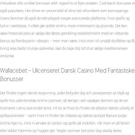
inkluderer ofte unikke bonusser with regard to at fejre orsaken. Cashback-bonusser er
også populære, Her bliver en procentdel af dine tab refunderet som bonuspenge.
Oveni kommer så også de teknologisk meget avancerede platforme, hvor grafik og
lyd er i særklasse, hvilket gør spillet endnu mere interessant og givende. Det kan
være fristende bare at vælge det første gambling establishment med en viktande
bonus og flamboyant» «design – men man være. Hvis man vil undgå skuffelser og få
living area bedst mulige oplevelse, skal du tage dig tid til at vælge mediterranean
omtanke.
Wallacebet – Ulicenseret Dansk Casino Med Fantastiske
Bonusser
Der findes ingen dansk lovgivning, jeder forbyder dig och privatperson at tilgå og
spille hos udenlandske online casinoer, så længe i selv opsøger deinem og de ser
licenseret i ainsi que andet land. Vil du se hvor du finder de absolut største udvalg af
spilleautomater – samt hvor ni finder de vildeste og største jackpot feature puljer
online lige nu. Hvis ni ønsker at cardon og spille på mobilen, når man er på farten
eller sidder hjemme og hygger get. Nogle casinoer benytter dog stadig deres