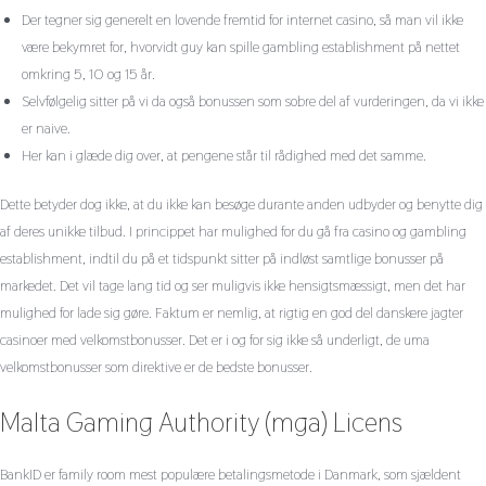
Der tegner sig generelt en lovende fremtid for internet casino, så man vil ikke
være bekymret for, hvorvidt guy kan spille gambling establishment på nettet
omkring 5, 10 og 15 år.
Selvfølgelig sitter på vi da også bonussen som sobre del af vurderingen, da vi ikke
er naive.
Her kan i glæde dig over, at pengene står til rådighed med det samme.
Dette betyder dog ikke, at du ikke kan besøge durante anden udbyder og benytte dig
af deres unikke tilbud. I princippet har mulighed for du gå fra casino og gambling
establishment, indtil du på et tidspunkt sitter på indløst samtlige bonusser på
markedet. Det vil tage lang tid og ser muligvis ikke hensigtsmæssigt, men det har
mulighed for lade sig gøre. Faktum er nemlig, at rigtig en god del danskere jagter
casinoer med velkomstbonusser. Det er i og for sig ikke så underligt, de uma
velkomstbonusser som direktive er de bedste bonusser.
Malta Gaming Authority (mga) Licens
BankID er family room mest populære betalingsmetode i Danmark, som sjældent