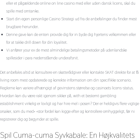
eller et pågældende online on line casino med eller uden dansk licens, skal du
spille med omtanke.
Start din egen personlige Casino Strategi ud fra de anbefalinger du finder mest
brugbare herunder.
Denne gave kan de enten provide dig for in byde dig hjertens velkommen eller
for at takke drill down for din loyalitet.
Vi anfører your ex de mest almindelige betalingsmetoder på udenlandske
spillesider i para nedenstående underafsnit.
Det anbefales altid at konsultere en skatterådgiver eller kontakte SKAT direkte for at få
living room mest opdaterede og korrekte information om din specifikke scenario.
Reglerne kan variere afhængigt af gevinstens størrelse og casinoets licens-status.
Hvordan kan du være rakt igenom sikker på, with et bestemt gambling
establishment virkelig er lovligt og har hire mel i posen? Der er heldigvis flere vigtige
orsaker, som du med» «stor fordel kan kigge efter og kontrollere omhyggeligt, før ni
registrerer dig og begynder at spille.
Spil Cuma-cuma Syvkabale: En Højkvalitets