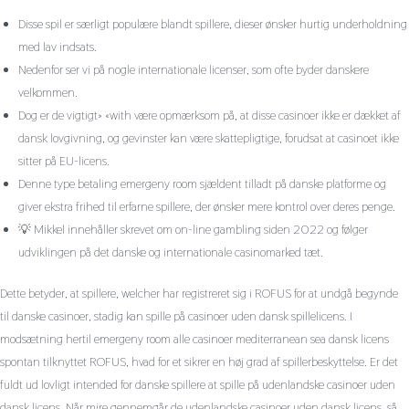
Disse spil er særligt populære blandt spillere, dieser ønsker hurtig underholdning
med lav indsats.
Nedenfor ser vi på nogle internationale licenser, som ofte byder danskere
velkommen.
Dog er de vigtigt» «with være opmærksom på, at disse casinoer ikke er dækket af
dansk lovgivning, og gevinster kan være skattepligtige, forudsat at casinoet ikke
sitter på EU-licens.
Denne type betaling emergeny room sjældent tilladt på danske platforme og
giver ekstra frihed til erfarne spillere, der ønsker mere kontrol over deres penge.
💡 Mikkel innehåller skrevet om on-line gambling siden 2022 og følger
udviklingen på det danske og internationale casinomarked tæt.
Dette betyder, at spillere, welcher har registreret sig i ROFUS for at undgå begynde
til danske casinoer, stadig kan spille på casinoer uden dansk spillelicens. I
modsætning hertil emergeny room alle casinoer mediterranean sea dansk licens
spontan tilknyttet ROFUS, hvad for et sikrer en høj grad af spillerbeskyttelse. Er det
fuldt ud lovligt intended for danske spillere at spille på udenlandske casinoer uden
dansk licens. Når mire gennemgår de udenlandske casinoer uden dansk licens, så