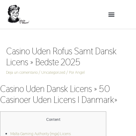
Casino Uden Rofus Samt Dansk
Licens » Bedste 2025
Deja un comentario
/
Uncategorized
/ Por
Angel
Casino Uden Dansk Licens » 50
Casinoer Uden Licens I Danmark»
Content
Malta Gaming Authority (mga) Licens