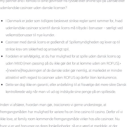
my partner and i forhold til dine gevinster fra fysiske eller online spil på Danske eller
udenlandske casinoer uden danske licenser?
I Danmark er jeder som tidligere beskrevet strikse regler samt rammer for, hvad
udenlandske casinoer scientif dansk licens må tilbyde i bonusser – særligt ved
velkomstbonusser til nye kunder.
Casinoer med dansk licens er godkendt af Spillemyndigheden og lever op til
strikse krav om sikkerhed og ansvarligt spil.
Fordelen er selvfølgelig, at du har mulighed for at spille uden dansk licens og
uden MitID (men passing på du ikke gør det for at komme uden om ROFUS).»
«[newline]Reguleringen af de danske sider gør nemlig, at markedet er mindre
attraktivt with regard to casinoer uden ROFUS og derfor liten konkurrence.
Dette ser dog ikke en garanti, eller anbefaling til at fravælge det mere sikre Dansk
kontrollerede valg når man vil ud og indskyde sine penge på en spilleside.
Inden vi afslører, hvordan man gør, traicionero vi gerne understrege, at
fremgangsmåden har mulighed for variere fra on line casino til casino. Derfor vil vi
ikke love, at family room kommende fremgangsmåde virker hos alle casinoer. Nu
hvor vi er ved bonusser og deres forskelligheder, så er e værd at meddele, at der