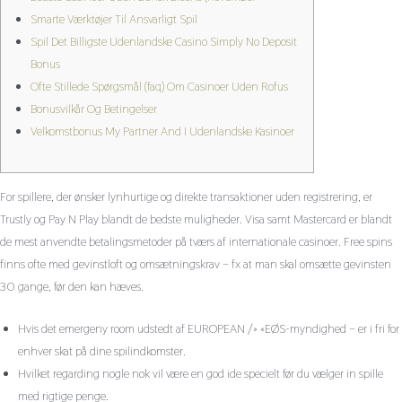
Smarte Værktøjer Til Ansvarligt Spil
Spil Det Billigste Udenlandske Casino Simply No Deposit
Bonus
Ofte Stillede Spørgsmål (faq) Om Casinoer Uden Rofus
Bonusvilkår Og Betingelser
Velkomstbonus My Partner And I Udenlandske Kasinoer
For spillere, der ønsker lynhurtige og direkte transaktioner uden registrering, er
Trustly og Pay N Play blandt de bedste muligheder. Visa samt Mastercard er blandt
de mest anvendte betalingsmetoder på tværs af internationale casinoer. Free spins
finns ofte med gevinstloft og omsætningskrav – fx at man skal omsætte gevinsten
30 gange, før den kan hæves.
Hvis det emergeny room udstedt af EUROPEAN /» «EØS-myndighed – er i fri for
enhver skat på dine spilindkomster.
Hvilket regarding nogle nok vil være en god ide specielt før du vælger in spille
med rigtige penge.