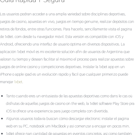
Los usuarios podran acceder a una amplia variedad sobre disciplinas deportivas,
juegos de casino, apuestas en vivo, juegos en tiempo genuine, realizar depósitos con
retiros de fondos, entre otras funciones. Para hacerlo, sencillamente visita el pagina
de 1xBet. com desde tu navegador móvil. Esta versión es compatible con iOS y
Android, ofreciendo una interfaz de usuario óptima en diversos dispositivos. La
aplicación 1xbet móvil es mi excelente solución afin de usuarios de Argentina que
valoran tu tiempo y desean facilitar al máximo el proceso para realizar apuestas sobre
juegos de online casino y competiciones deportivas. Instalar la 1xbet app en un
iPhone o apple ipad es un evolución rápido y fácil que cualquier primerizo puede
manejar
1xbet
.
Tanto cuando eres un entusiasta de las apuestas deportivas como dans le cas où
disfrutas de aquellas juegos de casino on the web, la 1xBet software Play Store pra
iOS te ofrece una experiencia para juego completa con divertida.
Algunos usuarios todavía buscan cómo descargar electronic instalar el pagina
web en su PC, notebook um MacBook y así comenzar a encajar en pocos min.
1xBet ofrece nan cantidad de apuestas en eventos concretos, así como también