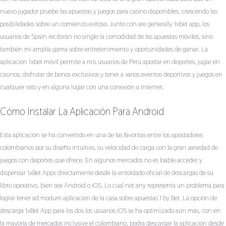
nuevo jugador pruebe las apuestas y juegos para casino disponibles, crescendo las
posibilidades sobre un comienzo exitoso. Junto con are generally 1xbet app, los
usuarios de Spain recibirán no single la comodidad de las apuestas móviles, sino
también mi amplia gama sobre entretenimiento y oportunidades de ganar. La
aplicación 1xbet móvil permite a mis usuarios de Perú apostar en deportes, jugar en
casinos, disfrutar de bonos exclusivos y tener a varios eventos deportivos y juegos en
cualquier rato y en alguna lugar con una conexión a Internet.
Cómo Instalar La Aplicación Para Android
Esta aplicación se ha convertido en una de las favoritas entre los apostadores
colombianos por su diseño intuitivo, su velocidad de carga con la gran variedad de
juegos con deportes que ofrece. En algunos mercados no es loable acceder y
dispensar 1xBet Apps directamente desde la entoldado oficial de descargas de su
libro operativo, bien sea Android o iOS. Lo cual not any representa un problema para
lograr tener ad modum aplicación de la casa sobre apuestas 1 by Bet. La opción de
descarga 1xBet App para los dos los usuarios iOS se ha optimizado aún más, con en
la mayoría de mercados inclusive el colombiano, podra descargar la aplicación desde