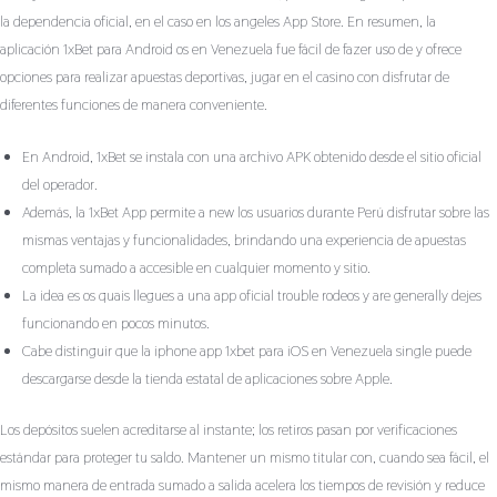
la dependencia oficial, en el caso en los angeles App Store. En resumen, la
aplicación 1xBet para Android os en Venezuela fue fácil de fazer uso de y ofrece
opciones para realizar apuestas deportivas, jugar en el casino con disfrutar de
diferentes funciones de manera conveniente.
En Android, 1xBet se instala con una archivo APK obtenido desde el sitio oficial
del operador.
Además, la 1xBet App permite a new los usuarios durante Perú disfrutar sobre las
mismas ventajas y funcionalidades, brindando una experiencia de apuestas
completa sumado a accesible en cualquier momento y sitio.
La idea es os quais llegues a una app oficial trouble rodeos y are generally dejes
funcionando en pocos minutos.
Cabe distinguir que la iphone app 1xbet para iOS en Venezuela single puede
descargarse desde la tienda estatal de aplicaciones sobre Apple.
Los depósitos suelen acreditarse al instante; los retiros pasan por verificaciones
estándar para proteger tu saldo. Mantener un mismo titular con, cuando sea fácil, el
mismo manera de entrada sumado a salida acelera los tiempos de revisión y reduce