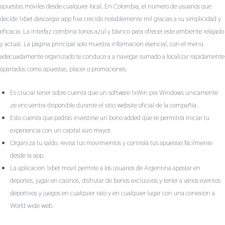
apuestas móviles desde cualquier local. En Colombia, el número de usuarios que
decide 1xbet descargar app fixa crecido notablemente mil gracias a su simplicidad y
eficacia. La interfaz combina tonos azul y blanco para ofrecer este ambiente relajado
y actual. La página principal solo muestra información esencial, con el menú
adecuadamente organizado te conduce a a navegar sumado a localizar rápidamente
apartados como apuestas, placer o promociones.
Es crucial tener sobre cuenta que un software 1xWin pra Windows únicamente
ze encuentra disponible durante el sitio website oficial de la compañía.
Esto cuenta que podrás investirse un bono added que te permitirá iniciar tu
experiencia con un capital aún mayor.
Organizá tu saldo, revisá tus movimientos y controlá tus apuestas fácilmente
desde la app.
La aplicación 1xbet móvil permite a los usuarios de Argentina apostar en
deportes, jugar en casinos, disfrutar de bonos exclusivos y tener a varios eventos
deportivos y juegos en cualquier rato y en cualquier lugar con una conexión a
World wide web.