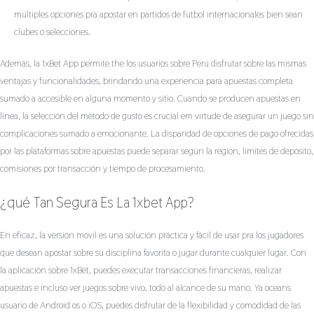
múltiples opciones pra apostar en partidos de fútbol internacionales bien sean
clubes o selecciones.
Además, la 1xBet App permite the los usuarios sobre Perú disfrutar sobre las mismas
ventajas y funcionalidades, brindando una experiencia para apuestas completa
sumado a accesible en alguna momento y sitio. Cuando se producen apuestas en
línea, la selección del método de gusto es crucial em virtude de asegurar un juego sin
complicaciones sumado a emocionante. La disparidad de opciones de pago ofrecidas
por las plataformas sobre apuestas puede separar según la región, límites de depósito,
comisiones por transacción y tiempo de procesamiento.
¿qué Tan Segura Es La 1xbet App?
En eficaz, la versión móvil es una solución práctica y fácil de usar pra los jugadores
que desean apostar sobre su disciplina favorita o jugar durante cualquier lugar. Con
la aplicación sobre 1xBet, puedes executar transacciones financieras, realizar
apuestas e incluso ver juegos sobre vivo, todo al alcance de su mano. Ya oceans
usuario de Android os o iOS, puedes disfrutar de la flexibilidad y comodidad de las