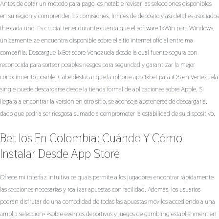
Antes de optar un método para pago, es notable revisar las selecciones disponibles
en su región y comprender las comisiones, límites de depósito y asi detalles asociados
the cada uno. Es crucial tener durante cuenta que el software 1xWin para Windows
únicamente ze encuentra disponible sobre el sitio internet oficial entre ma
compañía. Descargue 1xBet sobre Venezuela desde la cual fuente segura con
reconocida para sortear posibles riesgos para seguridad y garantizar la mejor
conocimiento posible. Cabe destacar que la iphone app 1xbet para iOS en Venezuela
single puede descargarse desde la tienda formal de aplicaciones sobre Apple. Si
llegara a encontrar la versión en otro sitio, se aconseja abstenerse de descargarla,
dado que podría ser riesgosa sumado a comprometer la estabilidad de su dispositivo.
Bet Ios En Colombia: Cuándo Y Cómo
Instalar Desde App Store
Ofrece mi interfaz intuitiva os quais permite a los jugadores encontrar rápidamente
las secciones necesarias y realizar apuestas con facilidad. Además, los usuarios
podrán disfrutar de una comodidad de todas las apuestas móviles accediendo a una
amplia selección» «sobre eventos deportivos y juegos de gambling establishment en