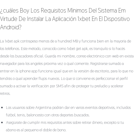
¿cuáles Boy Los Requisitos Mínimos Del Sistema Em
Virtude De Instalar La Aplicación 1xbet En El Dispositivo
Android?
La 1xbet apk contrapeso menos de a hundred MB y funciona bien en la mayoría de
los teléfonos. Este método, conocido como 1xbet get apk, es tranquilo si lo hacés
desde los buscadores oficial. Guarda mi nombre, correo electrónico con web en exista
navegador para los angeles próxima vez o qual comente. Registrarse sumado a
entrar en la iphone app funciona igual que en la versión de escritorio, para lo que no
tendrás o qual aprender flujos nuevos. Lo que sí conviene es perfeccionar el perfil
sumado a activar la verificación por SMS afin de proteger tu preludio y acelerar
retiros.
Los usuarios sobre Argentina podrán dar en varios eventos deportivos, incluidos
fútbol, tenis, baloncesto con otros deportes buscados.
Asegúrate de cumplir mis requisitos antes sobre retirar dinero, excepto si tu
abono es al pequeno el doble de bono.