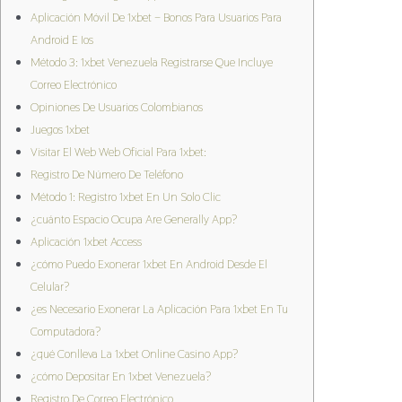
Aplicación Móvil De 1xbet – Bonos Para Usuarios Para
Android E Ios
Método 3: 1xbet Venezuela Registrarse Que Incluye
Correo Electrónico
Opiniones De Usuarios Colombianos
Juegos 1xbet
Visitar El Web Web Oficial Para 1xbet:
Registro De Número De Teléfono
Método 1: Registro 1xbet En Un Solo Clic
¿cuánto Espacio Ocupa Are Generally App?
Aplicación 1xbet Access
¿cómo Puedo Exonerar 1xbet En Android Desde El
Celular?
¿es Necesario Exonerar La Aplicación Para 1xbet En Tu
Computadora?
¿qué Conlleva La 1xbet Online Casino App?
¿cómo Depositar En 1xbet Venezuela?
Registro De Correo Electrónico