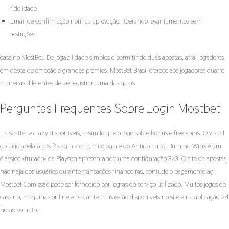
fidelidade
Email de confirmação notifica aprovação, liberando levantamentos sem
restrições.
cassino MostBet. De jogabilidade simples e permitindo duas apostas, atrai jogadores
em desea de emoção e grandes prêmios. MostBet Brasil oferece aos jogadores quatro
maneiras diferentes de ze registrar, uma das quais
Perguntas Frequentes Sobre Login Mostbet
Há scatter e crazy disponíveis, assim lo que o jogo sobre bônus e free spins. O visual
do jogo apelará aos fãs ag história, mitologia e do Antigo Egito. Burning Wins é um
clássico «frutado» da Playson apresentando uma configuração 3×3. O site de apostas
não naja dos usuários durante transações financeiras, contudo o pagamento ag
Mostbet Comissão pode ser fornecido por regras do serviço utilizado. Muitos jogos de
cassino, máquinas online e bastante mais estão disponíveis no site e na aplicação 24
horas por rato.