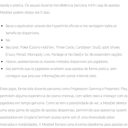
rápida e prática. Os saques durante transferência bancária mhh casa de apostas
Mostbet podem dilatar até 5 dias.
Baixe o application através dos hyperlinks oficiais e tire vantagem todos os
benefícios disponíveis.
No
Baccarat, Poker (Casino Hold’em, Three Cards, Caribbean Stud), sport shows
(Crazy Period, Monopoly Live, Package or No Deal) e Sic Bo expandem opções.
Abaixo, apresentamos os maiores métodos disponíveis pra jogadores.
Isso permite que os jogadores analisem suas apostas de forma prática, sem
conseguir que procurar informações em outros internet sites.
Estes jogos, fornecidos durante parceiros como Progression Gaming e Pragmatic Play,
permitem alguma experiência de casino imersiva, com sellers reais a interagir com os
jogadores em tempo genuine. Como se tem a possibilidade de ver, a Mostbet oferece
uma vasta gama de opções de apostas desportivas, permitindo que operating-system
apostadores em England tenham acesso some sort of uma diversidade sobre
mercados e modalidades. A Mostbet fornece uma enorme plataforma para apostas on