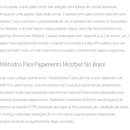
Uma aposta dupla pode conter two seleções vencedoras de corrida separadas,
enquanto uma aposta tripla pode conter 3 apostas principais combinadas em uma
aposta. Como você tem a possibilidade de ver, é bastante fácil apostar at the apostar
na Mostbet, e se você seguir nossas próprias regras, você não terá problemas em
ganhar dinheiro em Mostbet. League Associated with Legends (LoL) se tornou um 2
jogos mais populares do mundo. A mecânica simples e a alta dificuldade carry out
jogo também virou um dos néanmoins buscados e importantes jogos e-esportivos.
Métodos Para Pagamento Mostbet No Brasil
Use nosso código promocional “MostbetBrasil” para ganhar muito cependant de
R$1700 sobre bônus. O licenciamento de Curaçao é reconhecido globalmente
elizabeth exige que operadores mantenham reservas financeiras adequadas para
venerar quaisquer pagamentos. Auditorias trimestrais verificam percentagens de
retorno ao jogador (RTP), equidade dos jogos at the processos de» «proteção de dados.
A licença cobre seja operações de on line casino quanto apostas desportivas,
proporcionando enquadramento legal completo.