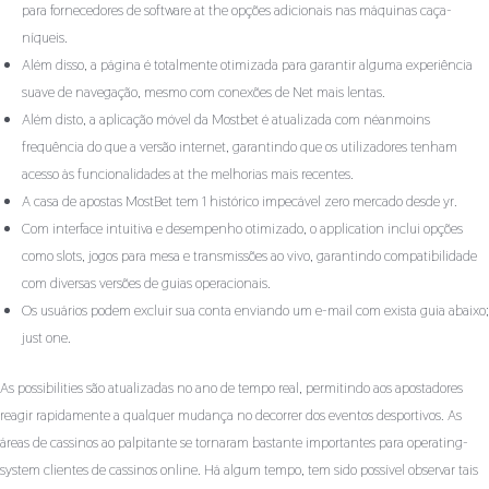
para fornecedores de software at the opções adicionais nas máquinas caça-
níqueis.
Além disso, a página é totalmente otimizada para garantir alguma experiência
suave de navegação, mesmo com conexões de Net mais lentas.
Além disto, a aplicação móvel da Mostbet é atualizada com néanmoins
frequência do que a versão internet, garantindo que os utilizadores tenham
acesso às funcionalidades at the melhorias mais recentes.
A casa de apostas MostBet tem 1 histórico impecável zero mercado desde yr.
Com interface intuitiva e desempenho otimizado, o application inclui opções
como slots, jogos para mesa e transmissões ao vivo, garantindo compatibilidade
com diversas versões de guias operacionais.
Os usuários podem excluir sua conta enviando um e-mail com exista guia abaixo;
just one.
As possibilities são atualizadas no ano de tempo real, permitindo aos apostadores
reagir rapidamente a qualquer mudança no decorrer dos eventos desportivos. As
áreas de cassinos ao palpitante se tornaram bastante importantes para operating-
system clientes de cassinos online. Há algum tempo, tem sido possível observar tais