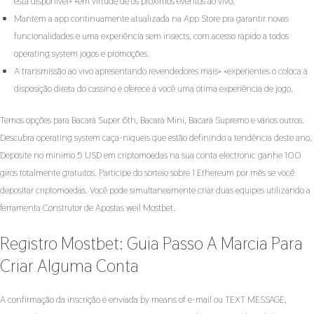
está disponível» «em virtude de os próximos eventos ao vivo.
Mantém a app continuamente atualizada na App Store pra garantir novas
funcionalidades e uma experiência sem insects, com acesso rápido a todos
operating system jogos e promoções.
A transmissão ao vivo apresentando revendedores mais» «experientes o coloca à
disposição direta do cassino e oferece a você uma ótima experiência de jogo.
Temos opções para Bacará Super 6th, Bacará Mini, Bacará Supremo e vários outros.
Descubra operating system caça-níqueis que estão definindo a tendência deste ano.
Deposite no mínimo 5 USD em criptomoedas na sua conta electronic ganhe 100
giros totalmente gratuitos. Participe do sorteio sobre 1 Ethereum por mês se você
depositar criptomoedas. Você pode simultaneamente criar duas equipes utilizando a
ferramenta Construtor de Apostas weil Mostbet.
Registro Mostbet: Guia Passo A Marcia Para
Criar Alguma Conta
A confirmação da inscrição é enviada by means of e-mail ou TEXT MESSAGE,