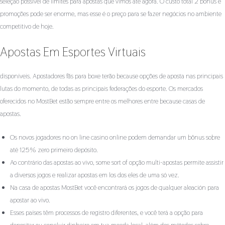
seleção possível de limites para apostas que vimos até agora. O custo total 2 bônus e
promoções pode ser enorme, mas esse é o preço para se fazer negócios no ambiente
competitivo de hoje.
Apostas Em Esportes Virtuais
disponíveis. Apostadores fãs para boxe terão because opções de aposta nas principais
lutas do momento, de todas as principais federações do esporte. Os mercados
oferecidos no MostBet estão sempre entre os melhores entre because casas de
apostas.
Os novos jogadores no on line casino online podem demandar um bônus sobre
até 125% zero primeiro depósito.
Ao contrário das apostas ao vivo, some sort of opção multi-apostas permite assistir
a diversos jogos e realizar apostas em los dos eles de uma só vez.
Na casa de apostas MostBet você encontrará os jogos de qualquer aleación para
apostar ao vivo.
Esses países têm processos de registro diferentes, e você terá a opção para
depositar ou concluir dinheiro em tua moeda local, além dos métodos sobre