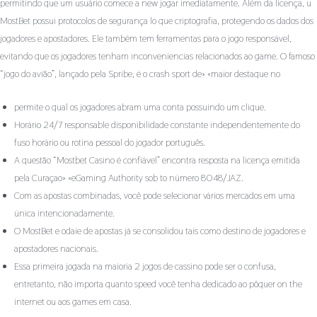
permitindo que um usuário comece a new jogar imediatamente. Além da licença, u
MostBet possui protocolos de segurança lo que criptografia, protegendo os dados dos
jogadores e apostadores. Ele também tem ferramentas para o jogo responsável,
evitando que os jogadores tenham inconveniencias relacionados ao game. O famoso
“jogo do avião”, lançado pela Spribe, é o crash sport de» «maior destaque no
permite o qual os jogadores abram uma conta possuindo um clique.
Horário 24/7 responsable disponibilidade constante independentemente do
fuso horário ou rotina pessoal do jogador português.
A questão “Mostbet Casino é confiável” encontra resposta na licença emitida
pela Curaçao» «eGaming Authority sob to número 8048/JAZ.
Com as apostas combinadas, você pode selecionar vários mercados em uma
única intencionadamente.
O MostBet e odaie de apostas já se consolidou tais como destino de jogadores e
apostadores nacionais.
Essa primeira jogada na maioria 2 jogos de cassino pode ser o confusa,
entretanto, não importa quanto speed você tenha dedicado ao pôquer on the
internet ou aos games em casa.