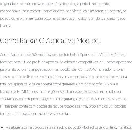
os geradores de números aleatórios. Esta tecnologia period, no entanto,
indispensável para garantir beneficios de jogo aleatórios e imparciais. Portanto, os
jogadores não tinham outra escolha senão desistir e desfrutar de tua jogabilidade
favorita.
Como Baixar O Aplicativo Mostbet
Com néanmoins de 30 modalidades, de futebol a eSports como Counter-Strike, a
Mostbet possui tudo pro fã de apostas. As odds são competitivas, e tu podes apostar ao
palpitante ou planejar jogadas com antecedência. Com o APK instalado, tu tens
acesso total ao online casino na palma da mão, com desempenho rápido e vistoria
total pra spinar os rolos ou apostar onde quiseres. Com criptografia 128 bits e
tecnologia HTML5, teus informações estão blindados. Podes spinar os rolos ou
apostar ao vivo sem preocupações com segurança systems vazamentos. A Mostbet
PT também conta com opções de recuperação de senha, problema os utilizadores
tenham dificuldades em aceder à sua conta.
Há alguma barra de desea na sala sobre jogos do MostBet casino online, há filtros