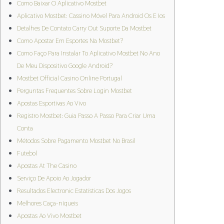
Como Baixar O Aplicativo Mostbet
Aplicativo Mostbet: Cassino Móvel Para Android Os E Ios
Detalhes De Contato Carry Out Suporte Da Mostbet
Como Apostar Em Esportes Na Mostbet?
Como Faço Para Instalar To Aplicativo Mostbet No Ano
De Meu Dispositivo Google Android?
Mostbet Official Casino Online Portugal
Perguntas Frequentes Sobre Login Mostbet
Apostas Esportivas Ao Vivo
Registro Mostbet: Guia Passo A Passo Para Criar Uma
Conta
Métodos Sobre Pagamento Mostbet No Brasil
Futebol
Apostas At The Casino
Serviço De Apoio Ao Jogador
Resultados Electronic Estatísticas Dos Jogos
Melhores Caça-níqueis
Apostas Ao Vivo Mostbet