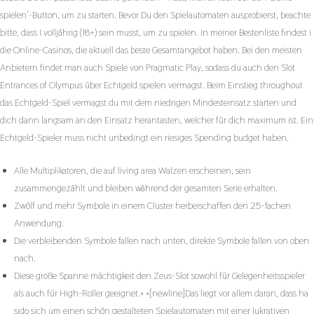
spielen’-Button, um zu starten. Bevor Du den Spielautomaten ausprobierst, beachte
bitte, dass I volljährig (18+) sein musst, um zu spielen. In meiner Bestenliste findest i
die Online-Casinos, die aktuell das beste Gesamtangebot haben. Bei den meisten
Anbietern findet man auch Spiele von Pragmatic Play, sodass du auch den Slot
Entrances of Olympus über Echtgeld spielen vermagst. Beim Einstieg throughout
das Echtgeld-Spiel vermagst du mit dem niedrigen Mindesteinsatz starten und
dich dann langsam an den Einsatz herantasten, welcher für dich maximum ist. Ein
Echtgeld-Spieler muss nicht unbedingt ein riesiges Spending budget haben.
Alle Multiplikatoren, die auf living area Walzen erscheinen, sein
zusammengezählt und bleiben während der gesamten Serie erhalten.
Zwölf und mehr Symbole in einem Cluster herbeischaffen den 25-fachen
Anwendung.
Die verbleibenden Symbole fallen nach unten, direkte Symbole fallen von oben
nach.
Diese große Spanne mächtigkeit den Zeus-Slot sowohl für Gelegenheitsspieler
als auch für High-Roller geeignet.» «[newline]Das liegt vor allem daran, dass ha
sido sich um einen schön gestalteten Spielautomaten mit einer lukrativen