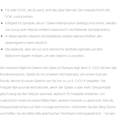
Für jede 100€, die Du setzt, wird das Spiel über die Zeit voraussichtlich 96,
50€ zurückzahlen.
Erfolgreiche Symbole, die an 1 Gewinnkombination beteiligt sind immer, werden
von living room Walzen entfernt sowie durch nachfallende Symbole ersetzt.
In dieser werden allesamt Multiplikatoren addiert ebenso erhöhen den
Gesamtgewinn somit deutlich.
Das bedeutet, dass Sie nur acht identische Symbole irgendwo auf dem
Bildschirm stapeln müssen, um den Gewinn zu erzielen.
Der maximal mögliche Gewinn bei Gates of Olympus liegt beim 5. 000-fachen des
Rundeneinsatzes. Spielst du mit unserem Höchsteinsatz von einem Euro pro
Runde, kannst du einen Gewinn von bis hin zu zu 5. 000 € erspielen. Die
Freispiel-Bonusrunde wird aktiviert, wenn der Spieler 3 oder mehr Streusymbole
gleichzeitig bei den Walzen sammelt, wodurch 15 Freispiele entstehen. Ein
zusätzlicher Vorteil ist expire Möglichkeit, weitere Freispiele zu gewinnen, falls die
Streusymbole erneut auf dem Anzeige erscheinen. Erklimmen Sie den Berg Olymp
und treffen Sie die Götter kklk griechischen Pantheons höchstpersönlich – Sie sein