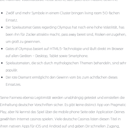
Zwölf und mehr Symbole in einem Cluster bringen living room 50-fachen
Einsatz.
Der Spielautomat Gates regarding Olympus hat noch eine hohe Volatilität, has
been ihn für Zocker attraktiv macht, pass away bereit sind, Risiken einzugehen,
um groß zu gewinnen.
Gates of Olympus basiert auf HTML5-Technologie und läuft direkt im Browser
auf allen Geräten – Desktop, Tablet sowie Smartphone.
Spielautomaten, die sich durch mythologischen Themen behandeln, sind sehr
populär.
Der rote Diamant ermöglicht den Gewinn vom bis zum achtfachen dieses
Einsatzes.
Seine Fairness ebenso Legitimität werden unabhängig getestet und einstellen die
Einhaltung deutscher Vorschriften sicher. Es gibt keine distinct App von Pragmatic
Play, aber Ni kannst das Spiel über die mobile phone Seite oder Application Deines
gewählten Internet casinos spielen. Viele deutsche Casinos listen diesen Titel in
ihren nativen Apps für iOS und Android auf und geben Dir schnellen Zugang,