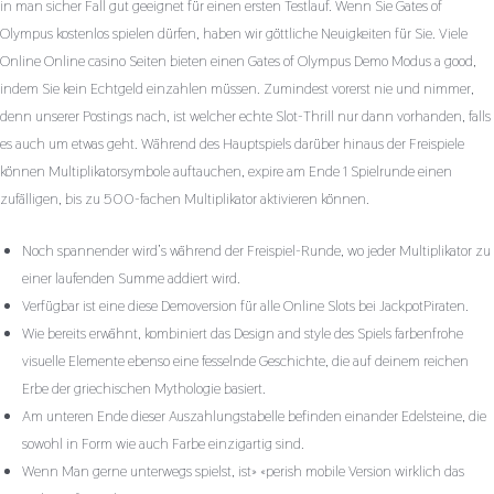
in man sicher Fall gut geeignet für einen ersten Testlauf. Wenn Sie Gates of
Olympus kostenlos spielen dürfen, haben wir göttliche Neuigkeiten für Sie. Viele
Online Online casino Seiten bieten einen Gates of Olympus Demo Modus a good,
indem Sie kein Echtgeld einzahlen müssen. Zumindest vorerst nie und nimmer,
denn unserer Postings nach, ist welcher echte Slot-Thrill nur dann vorhanden, falls
es auch um etwas geht. Während des Hauptspiels darüber hinaus der Freispiele
können Multiplikatorsymbole auftauchen, expire am Ende 1 Spielrunde einen
zufälligen, bis zu 500-fachen Multiplikator aktivieren können.
Noch spannender wird’s während der Freispiel-Runde, wo jeder Multiplikator zu
einer laufenden Summe addiert wird.
Verfügbar ist eine diese Demoversion für alle Online Slots bei JackpotPiraten.
Wie bereits erwähnt, kombiniert das Design and style des Spiels farbenfrohe
visuelle Elemente ebenso eine fesselnde Geschichte, die auf deinem reichen
Erbe der griechischen Mythologie basiert.
Am unteren Ende dieser Auszahlungstabelle befinden einander Edelsteine, die
sowohl in Form wie auch Farbe einzigartig sind.
Wenn Man gerne unterwegs spielst, ist» «perish mobile Version wirklich das