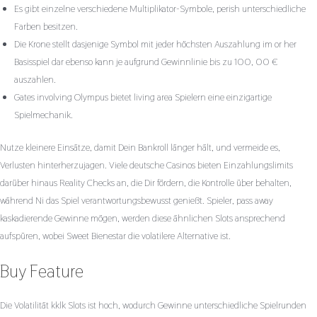
Es gibt einzelne verschiedene Multiplikator-Symbole, perish unterschiedliche
Farben besitzen.
Die Krone stellt dasjenige Symbol mit jeder höchsten Auszahlung im or her
Basisspiel dar ebenso kann je aufgrund Gewinnlinie bis zu 100, 00 €
auszahlen.
Gates involving Olympus bietet living area Spielern eine einzigartige
Spielmechanik.
Nutze kleinere Einsätze, damit Dein Bankroll länger hält, und vermeide es,
Verlusten hinterherzujagen. Viele deutsche Casinos bieten Einzahlungslimits
darüber hinaus Reality Checks an, die Dir fördern, die Kontrolle über behalten,
während Ni das Spiel verantwortungsbewusst genießt. Spieler, pass away
kaskadierende Gewinne mögen, werden diese ähnlichen Slots ansprechend
aufspüren, wobei Sweet Bienestar die volatilere Alternative ist.
Buy Feature
Die Volatilität kklk Slots ist hoch, wodurch Gewinne unterschiedliche Spielrunden