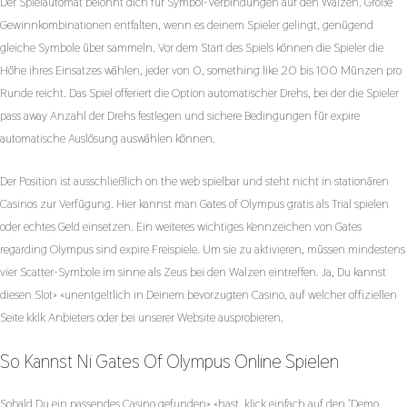
Der Spielautomat belohnt dich für Symbol-Verbindungen auf den Walzen. Große
Gewinnkombinationen entfalten, wenn es deinem Spieler gelingt, genügend
gleiche Symbole über sammeln. Vor dem Start des Spiels können die Spieler die
Höhe ihres Einsatzes wählen, jeder von 0, something like 20 bis 100 Münzen pro
Runde reicht. Das Spiel offeriert die Option automatischer Drehs, bei der die Spieler
pass away Anzahl der Drehs festlegen und sichere Bedingungen für expire
automatische Auslösung auswählen können.
Der Position ist ausschließlich on the web spielbar und steht nicht in stationären
Casinos zur Verfügung. Hier kannst man Gates of Olympus gratis als Trial spielen
oder echtes Geld einsetzen. Ein weiteres wichtiges Kennzeichen von Gates
regarding Olympus sind expire Freispiele. Um sie zu aktivieren, müssen mindestens
vier Scatter-Symbole im sinne als Zeus bei den Walzen eintreffen. Ja, Du kannst
diesen Slot» «unentgeltlich in Deinem bevorzugten Casino, auf welcher offiziellen
Seite kklk Anbieters oder bei unserer Website ausprobieren.
So Kannst Ni Gates Of Olympus Online Spielen
Sobald Du ein passendes Casino gefunden» «hast, klick einfach auf den ‘Demo