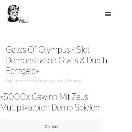
Gates Of Olympus » Slot
Demonstration Gratis & Durch
Echtgeld»
Deja un comentario
/
Uncategorized
/ Por
Angel
«5000x Gewinn Mit Zeus
Multiplikatoren Demo Spielen
Content