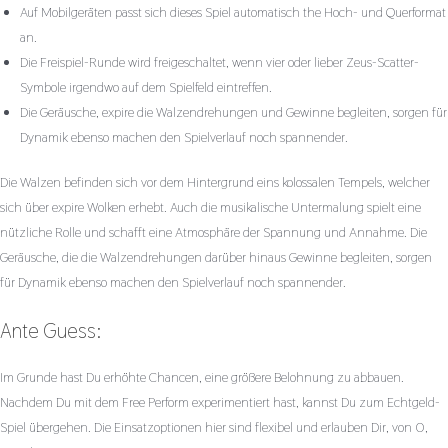
Auf Mobilgeräten passt sich dieses Spiel automatisch the Hoch- und Querformat
an.
Die Freispiel-Runde wird freigeschaltet, wenn vier oder lieber Zeus-Scatter-
Symbole irgendwo auf dem Spielfeld eintreffen.
Die Geräusche, expire die Walzendrehungen und Gewinne begleiten, sorgen für
Dynamik ebenso machen den Spielverlauf noch spannender.
Die Walzen befinden sich vor dem Hintergrund eins kolossalen Tempels, welcher
sich über expire Wolken erhebt. Auch die musikalische Untermalung spielt eine
nützliche Rolle und schafft eine Atmosphäre der Spannung und Annahme. Die
Geräusche, die die Walzendrehungen darüber hinaus Gewinne begleiten, sorgen
für Dynamik ebenso machen den Spielverlauf noch spannender.
Ante Guess:
Im Grunde hast Du erhöhte Chancen, eine größere Belohnung zu abbauen.
Nachdem Du mit dem Free Perform experimentiert hast, kannst Du zum Echtgeld-
Spiel übergehen. Die Einsatzoptionen hier sind flexibel und erlauben Dir, von 0,