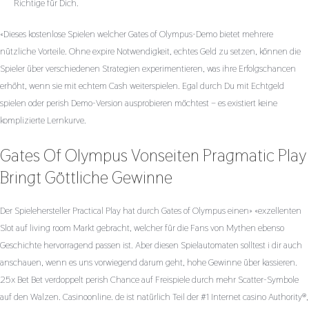
Richtige für Dich.
«Dieses kostenlose Spielen welcher Gates of Olympus-Demo bietet mehrere
nützliche Vorteile. Ohne expire Notwendigkeit, echtes Geld zu setzen, können die
Spieler über verschiedenen Strategien experimentieren, was ihre Erfolgschancen
erhöht, wenn sie mit echtem Cash weiterspielen. Egal durch Du mit Echtgeld
spielen oder perish Demo-Version ausprobieren möchtest – es existiert keine
komplizierte Lernkurve.
Gates Of Olympus Vonseiten Pragmatic Play
Bringt Göttliche Gewinne
Der Spielehersteller Practical Play hat durch Gates of Olympus einen» «exzellenten
Slot auf living room Markt gebracht, welcher für die Fans von Mythen ebenso
Geschichte hervorragend passen ist. Aber diesen Spielautomaten solltest i dir auch
anschauen, wenn es uns vorwiegend darum geht, hohe Gewinne über kassieren.
25x Bet Bet verdoppelt perish Chance auf Freispiele durch mehr Scatter-Symbole
auf den Walzen. Casinoonline. de ist natürlich Teil der #1 Internet casino Authority®,