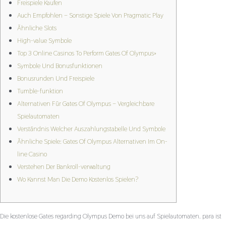
Freispiele Kaufen
Auch Empfohlen – Sonstige Spiele Von Pragmatic Play
Ähnliche Slots
High-value Symbole
Top 3 Online Casinos To Perform Gates Of Olympus»
Symbole Und Bonusfunktionen
Bonusrunden Und Freispiele
Tumble-funktion
Alternativen Für Gates Of Olympus – Vergleichbare
Spielautomaten
Verständnis Welcher Auszahlungstabelle Und Symbole
Ähnliche Spiele: Gates Of Olympus Alternativen Im On-
line Casino
Verstehen Der Bankroll-verwaltung
Wo Kannst Man Die Demo Kostenlos Spielen?
Die kostenlose Gates regarding Olympus Demo bei uns auf Spielautomaten. para ist