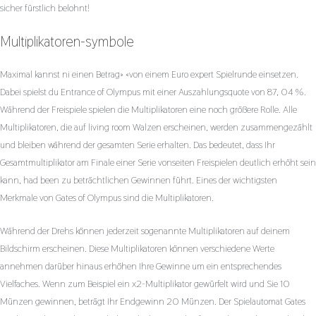
sicher fürstlich belohnt!
Multiplikatoren-symbole
Maximal kannst ni einen Betrag» «von einem Euro expert Spielrunde einsetzen.
Dabei spielst du Entrance of Olympus mit einer Auszahlungsquote von 87, 04 %.
Während der Freispiele spielen die Multiplikatoren eine noch größere Rolle. Alle
Multiplikatoren, die auf living room Walzen erscheinen, werden zusammengezählt
und bleiben während der gesamten Serie erhalten. Das bedeutet, dass Ihr
Gesamtmultiplikator am Finale einer Serie vonseiten Freispielen deutlich erhöht sein
kann, had been zu beträchtlichen Gewinnen führt. Eines der wichtigsten
Merkmale von Gates of Olympus sind die Multiplikatoren.
Während der Drehs können jederzeit sogenannte Multiplikatoren auf deinem
Bildschirm erscheinen. Diese Multiplikatoren können verschiedene Werte
annehmen darüber hinaus erhöhen Ihre Gewinne um ein entsprechendes
Vielfaches. Wenn zum Beispiel ein x2-Multiplikator gewürfelt wird und Sie 10
Münzen gewinnen, beträgt Ihr Endgewinn 20 Münzen. Der Spielautomat Gates