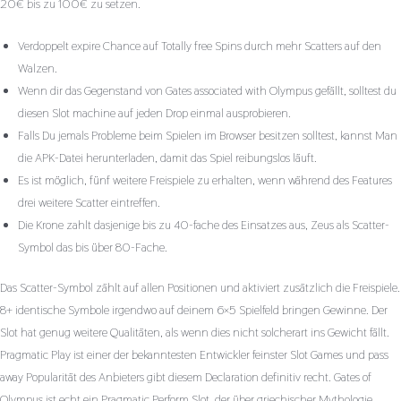
20€ bis zu 100€ zu setzen.
Verdoppelt expire Chance auf Totally free Spins durch mehr Scatters auf den
Walzen.
Wenn dir das Gegenstand von Gates associated with Olympus gefällt, solltest du
diesen Slot machine auf jeden Drop einmal ausprobieren.
Falls Du jemals Probleme beim Spielen im Browser besitzen solltest, kannst Man
die APK-Datei herunterladen, damit das Spiel reibungslos läuft.
Es ist möglich, fünf weitere Freispiele zu erhalten, wenn während des Features
drei weitere Scatter eintreffen.
Die Krone zahlt dasjenige bis zu 40-fache des Einsatzes aus, Zeus als Scatter-
Symbol das bis über 80-Fache.
Das Scatter-Symbol zählt auf allen Positionen und aktiviert zusätzlich die Freispiele.
8+ identische Symbole irgendwo auf deinem 6×5 Spielfeld bringen Gewinne. Der
Slot hat genug weitere Qualitäten, als wenn dies nicht solcherart ins Gewicht fällt.
Pragmatic Play ist einer der bekanntesten Entwickler feinster Slot Games und pass
away Popularität des Anbieters gibt diesem Declaration definitiv recht. Gates of
Olympus ist echt ein Pragmatic Perform Slot, der über griechischer Mythologie,