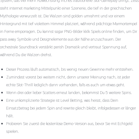
System, das viel mehr Abwechslung inches traditionelle Slot-Gameplay bringt. Zeus
steht internet marketing Mittelpunkt einer Szenerie, die tief in der griechischen
Mythologie verwurzelt ist. Die Walzen sind golden umrahmt und vor einem
Hintergrund mit tief violettem Himmel platziert, während prächtige Marmortempel
in Ferne emporragen. Du kannst sogar PNG-Bilder kklk Spiels online finden, um Dir
pass away Symbole und Designelemente aus der Nähe anzuschauen. Der
orchestrale Soundtrack verstärkt perish Dramatik und vertraut Spannung auf,
während Du die Walzen drehst.
Dieser Prozess läuft automatisch, bis wenig neuen Gewinne mehr entstehen.
Zumindest vorerst bei weitem nicht, denn unserer Meinung nach, ist jeder
echte Slot-Thrill lediglich dann vorhanden, falls es auch um etwas geht.
Wenn drei oder lieber Scatters erneut landen, bekommst Du 5 weitere Spins.
Eine unkomplizierte Strategie ist Level Betting, was heisst, dass Dein
Einsatzbetrag bei jedem Spin and rewrite gleich bleibt, infolgedessen er länger
hält.
Probieren Sie zuerst die kostenlose Demo-Version aus, bevor Sie mit Echtgeld
spielen.