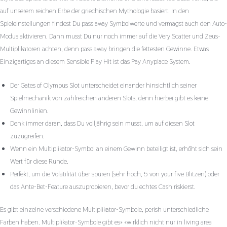
auf unserem reichen Erbe der griechischen Mythologie basiert. In den
Spieleinstellungen findest Du pass away Symbolwerte und vermagst auch den Auto-
Modus aktivieren. Dann musst Du nur noch immer auf die Very Scatter und Zeus-
Multiplikatoren achten, denn pass away bringen die fettesten Gewinne. Etwas
Einzigartiges an diesem Sensible Play Hit ist das Pay Anyplace System.
Der Gates of Olympus Slot unterscheidet einander hinsichtlich seiner
Spielmechanik von zahlreichen anderen Slots, denn hierbei gibt es keine
Gewinnlinien.
Denk immer daran, dass Du volljährig sein musst, um auf diesen Slot
zuzugreifen.
Wenn ein Multiplikator-Symbol an einem Gewinn beteiligt ist, erhöht sich sein
Wert für diese Runde.
Perfekt, um die Volatilität über spüren (sehr hoch, 5 von your five Blitzen) oder
das Ante-Bet-Feature auszuprobieren, bevor du echtes Cash riskierst.
Es gibt einzelne verschiedene Multiplikator-Symbole, perish unterschiedliche
Farben haben. Multiplikator-Symbole gibt es» «wirklich nicht nur in living area