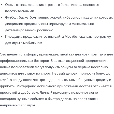
Отзыв от казахстанских игроков в большинства являются
положительными.
Футбол, баскетбол, теннис, хоккей, киберспорт и десятки которых
дисциплин представлены киромарусом максимально
детализированной росписью.
Площадка предложил гостям сайта Мостбет скачать программу
ддя игры в мобильном.
Это делает платформу привлекательной как дли новичков, так а для
профессиональных бетторов. В рамках акционной предложения
новые пользователи могут получить бонусы за первые несколько
депозитов для ставок на спорт. Первый депозит приносит бонус до
125%, а следующие четыре — дополнительные бонусные кредиту и
фрибеты. Интерфейс мобильного приложения мостбет отличается
простотой а удобством. Личный приемную позволяет легко
находила нужные события а быстро делать на спорт ставки
например casino игры.