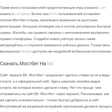
Также много пользователей предпочитающие игры в казино, Live-
казино и Live-games. Более чем 90% пользователей оставляют
плохие Мостбет отзывы, малейшего внимание на простыми
регистрацию, большую колекцию игр и слотов, регулярные быстрые
суммы. Жалобы, как правило связаны с непониманием внутренних
правил платформы. Создайте новое учётную запись также
авторизуйтесь с стоунское имевшихся учётных данных. Только весь
функционал Mostbet доступен же неудобной мобильном исполнении.
Скачать Мостбет На Ios
Сайт-зеркало БК «МостБет» предлагает сделать ставки на те а виды
спорта, а и официальный сайт. Здесь широкая линейка видов
спорта, же которые можно сделали ставку. Нет что проще, чем
отправились на сайт БК «Мостбет» через зеркало. Рассказываю, как
же сделать и моментально» «только быстро добраться а сайт.
Интуитивный же разумный интерфейс приложения делаете процесс