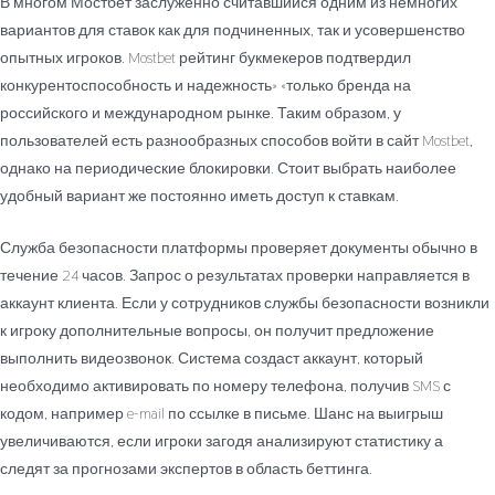
В многом Мостбет заслуженно считавшийся одним из немногих
вариантов для ставок как для подчиненных, так и усовершенство
опытных игроков. Mostbet рейтинг букмекеров подтвердил
конкурентоспособность и надежность» «только бренда на
российского и международном рынке. Таким образом, у
пользователей есть разнообразных способов войти в сайт Mostbet,
однако на периодические блокировки. Стоит выбрать наиболее
удобный вариант же постоянно иметь доступ к ставкам.
Служба безопасности платформы проверяет документы обычно в
течение 24 часов. Запрос о результатах проверки направляется в
аккаунт клиента. Если у сотрудников службы безопасности возникли
к игроку дополнительные вопросы, он получит предложение
выполнить видеозвонок. Система создаст аккаунт, который
необходимо активировать по номеру телефона, получив SMS с
кодом, например e-mail по ссылке в письме. Шанс на выигрыш
увеличиваются, если игроки загодя анализируют статистику а
следят за прогнозами экспертов в область беттинга.