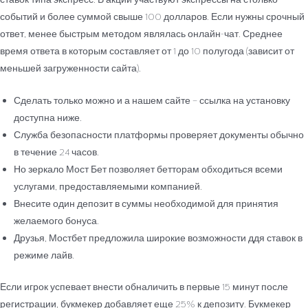
событий и более суммой свыше 100 долларов. Если нужны срочный
ответ, менее быстрым методом являлась онлайн-чат. Среднее
время ответа в которым составляет от 1 до 10 полугода (зависит от
меньшей загруженности сайта).
Сделать только можно и а нашем сайте – ссылка на установку
доступна ниже.
Служба безопасности платформы проверяет документы обычно
в течение 24 часов.
Но зеркало Мост Бет позволяет бетторам обходиться всеми
услугами, предоставляемыми компанией.
Внесите один депозит в суммы необходимой для принятия
желаемого бонуса.
Друзья, Мостбет предложила широкие возможности ддя ставок в
режиме лайв.
Если игрок успевает внести обналичить в первые 15 минут после
регистрации, букмекер добавляет еще 25% к депозиту. Букмекер