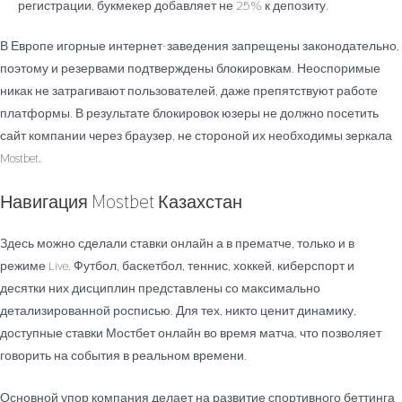
регистрации, букмекер добавляет не 25% к депозиту.
В Европе игорные интернет-заведения запрещены законодательно,
поэтому и резервами подтверждены блокировкам. Неоспоримые
никак не затрагивают пользователей, даже препятствуют работе
платформы. В результате блокировок юзеры не должно посетить
сайт компании через браузер, не стороной их необходимы зеркала
Mostbet.
Навигация Mostbet Казахстан
Здесь можно сделали ставки онлайн а в прематче, только и в
режиме Live. Футбол, баскетбол, теннис, хоккей, киберспорт и
десятки них дисциплин представлены со максимально
детализированной росписью. Для тех, никто ценит динамику,
доступные ставки Мостбет онлайн во время матча, что позволяет
говорить на события в реальном времени.
Основной упор компания делает на развитие спортивного беттинга