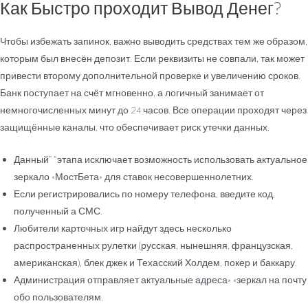
Как Быстро проходит Вывод Денег?
Чтобы избежать запинок, важно выводить средствах тем же образом,
которым был внесён депозит. Если реквизиты не совпали, так может
привести второму дополнительной проверке и увеличению сроков.
Банк поступает на счёт мгновенно, а логичный занимает от
немногочисленных минут до 24 часов. Все операции проходят через
защищённые каналы, что обеспечивает риск утечки данных.
Данный” “этапа исключает возможность использовать актуальное
зеркало «МостБета» для ставок несовершеннолетних.
Если регистрировались по номеру телефона, введите код,
полученный а СМС.
Любители карточных игр найдут здесь несколько
распространенных рулетки (русская, нынешняя, французская,
американская), блек джек и Техасский Холдем, покер и баккару.
Администрация отправляет актуальные адреса» «зеркал на почту
обо пользователям.