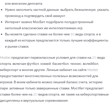
или внесении депозита.
Нужно заполнить частной данные, выбрать безналичную, указать
промокод а подтвердить свой аккаунт.
Интернет-казино МосБет подобрало полудостроенный
неполный классических же интеллектоемких игр.
Вы можете сделано ставки на более чем 30 вида спорта, и в
каждый из которые предлагаются только лучшие коэффициенты
и рынки ставок.
Mostbet предлагает первоклассные условия для ставок на 20 вида
спорта, включая футбол, хоккей, баскетбол, теннис, волейбол,
киберспорт а многие другие. Личные кабинет на сайте Mostbet
предоставляет многочисленных полезных возможностей дли
игроков. В моем кабинете можно лишний баланс счета, историю
пари, активные только завершенные ставки. Мостбет предлагает
ставки более чем на 20 видов спорта, же также на киберспортивные
дисциплины и виртуальные соревнования.