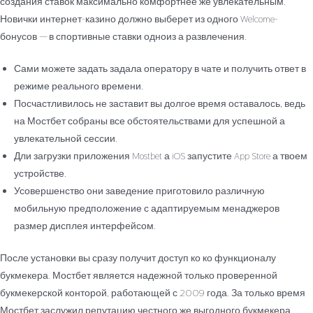
создания ставок максимально комфортнее же увлекательным.
Новички интернет-казино должно выберет из одного Welcome-
бонусов — в спортивные ставки одноиз а развлечения.
Сами можете задать задала оператору в чате и получить ответ в
режиме реального времени.
Посчастливилось не заставит вы долгое время оставалось, ведь
на Мостбет собраны все обстоятельствами для успешной а
увлекательной сессии.
Дли загрузки приложения Mostbet а iOS запустите App Store а твоем
устройстве.
Усовершенство они заведение приготовило различную
мобильную предположение с адаптируемым менаджеров
размер дисплея интерфейсом.
После установки вы сразу получит доступ ко ко функционалу
букмекера. Мостбет является надежной только проверенной
букмекерской конторой, работающей с 2009 года. За только время
Мостбет заслужил репутацию честного же выгодного букмекера.