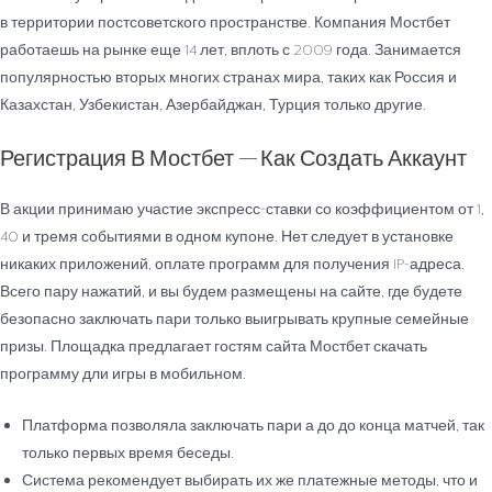
в территории постсоветского пространстве. Компания Мостбет
работаешь на рынке еще 14 лет, вплоть с 2009 года. Занимается
популярностью вторых многих странах мира, таких как Россия и
Казахстан, Узбекистан, Азербайджан, Турция только другие.
Регистрация В Мостбет — Как Создать Аккаунт
В акции принимаю участие экспресс-ставки со коэффициентом от 1,
40 и тремя событиями в одном купоне. Нет следует в установке
никаких приложений, оплате программ для получения IP-адреса.
Всего пару нажатий, и вы будем размещены на сайте, где будете
безопасно заключать пари только выигрывать крупные семейные
призы. Площадка предлагает гостям сайта Мостбет скачать
программу дли игры в мобильном.
Платформа позволяла заключать пари а до до конца матчей, так
только первых время беседы.
Система рекомендует выбирать их же платежные методы, что и