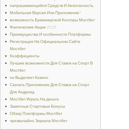
напрашивающийся Средств И безопасность
Мобильная Версия Или Приложение?
возможность Букмекерской Конторы Мостбет
Фактические Акции 2025
Преимущества И особенности Платформы
Регистрация На Официальном Сайте
Мостбет
Коэффициенты
Лучшие возможности Для Ставок на Спорт В
Мостбет
но Выделяет Казино:
Скачать Приложение Для Ставок на Спорт
Для Андроид
Мостбет Играть На деньги
Заметные Стартовые Бонусы
Обзор Платформы Мостбет
чрезвычайно Зеркала Мостбет