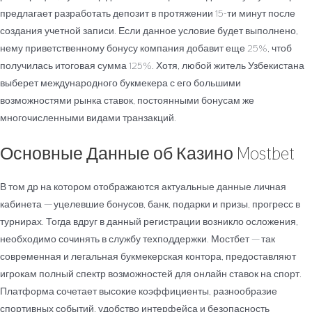
предлагает разработать депозит в протяжении 15-ти минут после
создания учетной записи. Если данное условие будет выполнено,
нему приветственному бонусу компания добавит еще 25%, чтоб
получилась итоговая сумма 125%. Хотя, любой житель Узбекистана
выберет международного букмекера с его большими
возможностями рынка ставок, постоянными бонусам же
многочисленными видами транзакций.
Основные Данные об Казино Mostbet
В том др на котором отображаются актуальные данные личная
кабинета — уцелевшие бонусов, банк, подарки и призы, прогресс в
турнирах. Тогда вдруг в данный регистрации возникло осложения,
необходимо сочинять в службу техподдержки. Мостбет — так
современная и легальная букмекерская контора, предоставляют
игрокам полный спектр возможностей для онлайн ставок на спорт.
Платформа сочетает высокие коэффициенты, разнообразие
спортивных событий, удобство интерфейса и безопасность