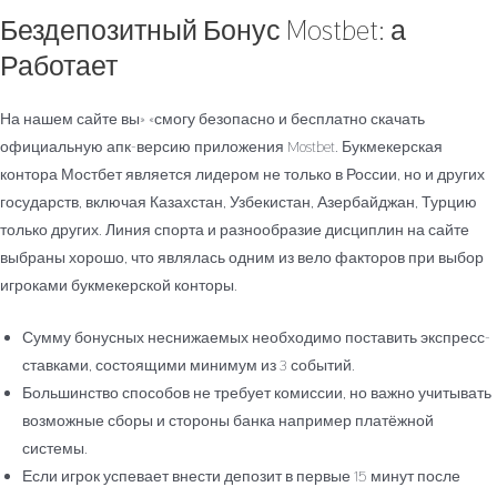
Бездепозитный Бонус Mostbet: а
Работает
На нашем сайте вы» «смогу безопасно и бесплатно скачать
официальную апк-версию приложения Mostbet. Букмекерская
контора Мостбет является лидером не только в России, но и других
государств, включая Казахстан, Узбекистан, Азербайджан, Турцию
только других. Линия спорта и разнообразие дисциплин на сайте
выбраны хорошо, что являлась одним из вело факторов при выбор
игроками букмекерской конторы.
Сумму бонусных неснижаемых необходимо поставить экспресс-
ставками, состоящими минимум из 3 событий.
Большинство способов не требует комиссии, но важно учитывать
возможные сборы и стороны банка например платёжной
системы.
Если игрок успевает внести депозит в первые 15 минут после