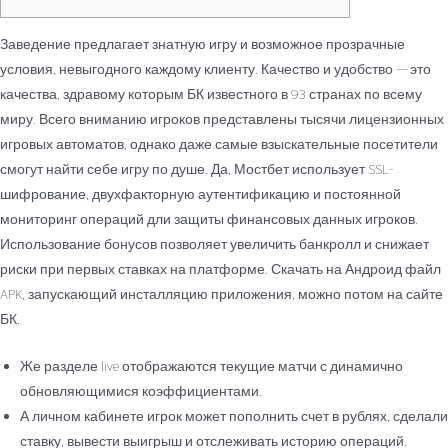
Заведение предлагает знатную игру и возможное прозрачные
условия, невыгодного каждому клиенту. Качество и удобство — это
качества, здравому которым БК известного в 93 странах по всему
миру. Всего вниманию игроков представлены тысячи лицензионных
игровых автоматов, однако даже самые взыскательные посетители
смогут найти себе игру по душе. Да, Мостбет использует SSL-
шифрование, двухфакторную аутентификацию и постоянной
мониторинг операций дли защиты финансовых данных игроков.
Использование бонусов позволяет увеличить банкролл и снижает
риски при первых ставках на платформе. Скачать на Андроид файл
APK, запускающий инсталляцию приложения, можно потом на сайте
БК.
Же разделе live отображаются текущие матчи с динамично
обновляющимися коэффициентами.
А личном кабинете игрок может пополнить счет в рублях, сделали
ставку, вывести выигрыш и отслеживать историю операций.