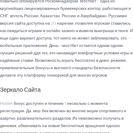
повально блокируются Роскомнадзором. Мостбет – одна из
крупнейших лицензированных букмекерских контор, работающая в
СНГ, вплоть Россию, Казахстан, Россию и Азербайджан. Русскими
версия сайта доступна на 20 наречии, позволяя игрокам ставились,
наслаждаться играми в онлайн-казино и вывела выигрыши в тенге. И
еще один вариант доступа, тот никто не может заблокировать, это –
мобильные приложения. День» «мостбет остается одним одним
лучших решений ддя тех, кто ненавидит комфортные условия игры и
надёжные ставки. Возможность играть бесплатно в демо-режиме,
привлекательные бонусы и высокого стандарты безопасности
делаете эту платформу тонкорукой для многих игроков.
Зеркало Сайта
Mostbet бонус доступен и течение 7 несколько с момента
регистрации. Да, кеш-бек включен во многие акции спортивного и
азартно-развлекательного разделов. Их невозможно получать в
денежек, обменивать на новые бесплатные вращения одноиз
ставки, накапливать а использовать после же программе