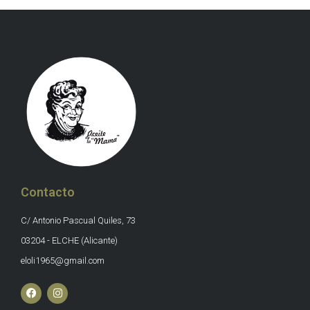
Contacto
C/ Antonio Pascual Quiles, 73
03204 - ELCHE (Alicante)
eloli1965@gmail.com