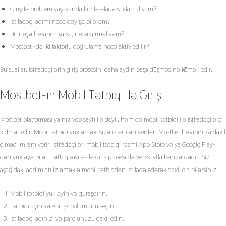
Girişdə problem yaşayanda kimlə əlaqə saxlamalıyam?
İstifadəçi adımı necə dəyişə bilərəm?
Bir neçə hesabım varsa, necə girməliyəm?
Mostbet -də iki faktorlu doğrulama necə aktiv edilir?
Bu suallar, istifadəçilərin giriş prosesini daha aydın başa düşməsinə kömək edir.
Mostbet-in Mobil Tətbiqi ilə Giriş
Mostbet platforması yalnız veb saytı ilə deyil, həm də mobil tətbiqi ilə istifadəçilərə
xidmət edir. Mobil tətbiqi yükləmək, sizə istənilən yerdən Mostbet hesabınıza daxil
olmaq imkanı verir. İstifadəçilər, mobil tətbiqi rəsmi App Store və ya Google Play-
dən yükləyə bilər. Tətbiq vasitəsilə giriş prosesi də veb saytla bənzərdədir. Siz
aşağıdakı addımları izləməklə mobil tətbiqdən istifadə edərək daxil ola bilərsiniz:
Mobil tətbiqi yükləyin və quraşdırın.
Tətbiqi açın və «Giriş» bölümünü seçin.
İstifadəçi adınızı və parolunuzu daxil edin.