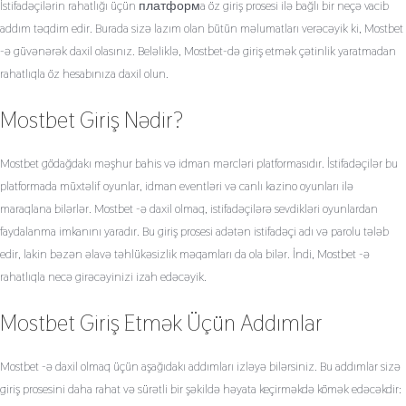
İstifadəçilərin rahatlığı üçün платформa öz giriş prosesi ilə bağlı bir neçə vacib
addım təqdim edir. Burada sizə lazım olan bütün məlumatları verəcəyik ki, Mostbet
-ə güvənərək daxil olasınız. Beləliklə, Mostbet-də giriş etmək çətinlik yaratmadan
rahatlıqla öz hesabınıza daxil olun.
Mostbet Giriş Nədir?
Mostbet gödağdakı məşhur bahis və idman mərcləri platformasıdır. İstifadəçilər bu
platformada müxtəlif oyunlar, idman eventləri və canlı kazino oyunları ilə
maraqlana bilərlər. Mostbet -ə daxil olmaq, istifadəçilərə sevdikləri oyunlardan
faydalanma imkanını yaradır. Bu giriş prosesi adətən istifadəçi adı və parolu tələb
edir, lakin bəzən əlavə təhlükəsizlik məqamları da ola bilər. İndi, Mostbet -ə
rahatlıqla necə girəcəyinizi izah edəcəyik.
Mostbet Giriş Etmək Üçün Addımlar
Mostbet -ə daxil olmaq üçün aşağıdakı addımları izləyə bilərsiniz. Bu addımlar sizə
giriş prosesini daha rahat və sürətli bir şəkildə həyata keçirməkdə kömək edəcəkdir: