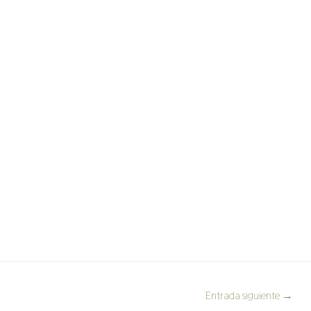
Entrada siguiente
→