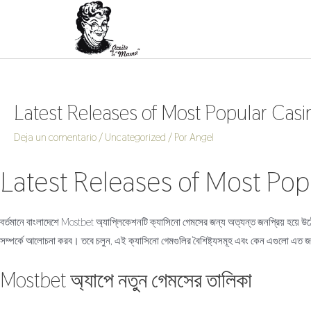
Latest Releases of Most Popular Ca
Deja un comentario
/
Uncategorized
/ Por
Angel
Latest Releases of Most Po
বর্তমানে বাংলাদেশে Mostbet অ্যাপ্লিকেশনটি ক্যাসিনো গেমসের জন্য অত্যন্ত জনপ্রিয় হয়ে উঠ
সম্পর্কে আলোচনা করব। তবে চলুন, এই ক্যাসিনো গেমগুলির বৈশিষ্ট্যসমূহ এবং কেন এগুলো এত জন
Mostbet অ্যাপে নতুন গেমসের তালিকা