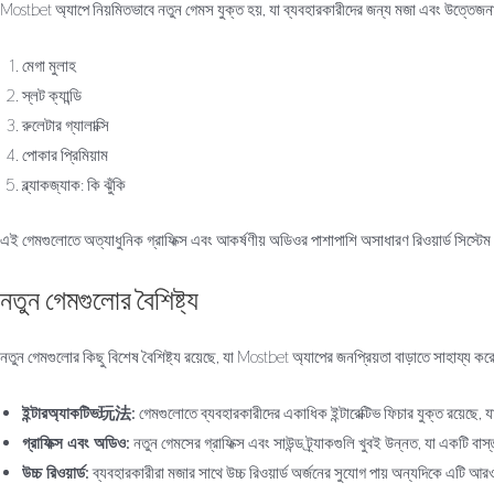
Mostbet অ্যাপে নিয়মিতভাবে নতুন গেমস যুক্ত হয়, যা ব্যবহারকারীদের জন্য মজা এবং উত্তেজন
মেগা মুলাহ
স্লট ক্যান্ডি
রুলেটার গ্যালাক্সি
পোকার প্রিমিয়াম
ব্ল্যাকজ্যাক: কি ঝুঁকি
এই গেমগুলোতে অত্যাধুনিক গ্রাফিক্স এবং আকর্ষণীয় অডিওর পাশাপাশি অসাধারণ রিওয়ার্ড সিস্টে
নতুন গেমগুলোর বৈশিষ্ট্য
নতুন গেমগুলোর কিছু বিশেষ বৈশিষ্ট্য রয়েছে, যা Mostbet অ্যাপের জনপ্রিয়তা বাড়াতে সাহায্য কর
ইন্টারঅ্যাকটিভ玩法:
গেমগুলোতে ব্যবহারকারীদের একাধিক ইন্টারেক্টিভ ফিচার যুক্ত রয়েছে
গ্রাফিক্স এবং অডিও:
নতুন গেমসের গ্রাফিক্স এবং সাউন্ড ট্র্যাকগুলি খুবই উন্নত, যা একটি বাস
উচ্চ রিওয়ার্ড:
ব্যবহারকারীরা মজার সাথে উচ্চ রিওয়ার্ড অর্জনের সুযোগ পায় অন্যদিকে এটি আ