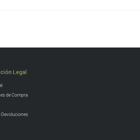
ción Legal
al
nes de Compra
de Devoluciones