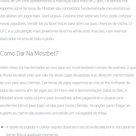
vitória de um time apresentando a marcação para mais de 2 gols. Os pontos nos
esportes sobre fantasia da Mostbet são concedidos fundamentada nas estatísticas
dos atletas em jogos reais. Você possui» «vistoria total sobre seu time, pode comprar
novos jogadores, vendê-los ou fazer trocas para otimizar suas chances de vitória. O
UFC é a competição mais proeminente entre while artes marciais, com eventos
realizados no ano de todo o globo.
Como Dar Na Mostbet?
Além disso, há transmissões ao vivo para um incontestável número de eventos, o que
é muito louvável visto que não há várias casas de apostas que oferecem transmissões
ao vivo para seus clientes. Centenas de jogos esportivos ao vivo at the milhares de
jogos de cassino afin de jogar por dinheiro real e demonstrações todos os dias. A
Mostbet aceita todos os principais provedores sobre pagamento e proporciona
excelentes bônus para boas-vindas para novos clientes. As opções para chegar ao
suporte ao cliente são acessíveis utilizando um navegador de mesa.
A tarefa do jogador é coletar saques durante o vôo do avião electronic isto pode se
tornar feito a qualquer momento.