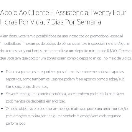
Apoio Ao Cliente E Assistência Twenty Four
Horas Por Vida, 7 Dias Por Semana
Além disso, você tem a possibilidade de usar nosso código promocional especial
“mostbetbrasil” no campo de código de bônus durante o inspección no site. Alguns
dos termos carry out bônus incluem realizar um depósito mínimo de R$50. Observe
que você tem que apostar um bônus assim como o depósito inicial no meio de 8 dias.
Esta casa para apostas esportivas possui uma lista sobre mercados de apostas
esportivas, como também os usuários podem fazer apostas como o sobre/sub,
handicap, entre diferentes.
Se você tem alguma carteira eletrônica, você também pode usá-la para fazer
pagamentos ou depósitos em Mostbet.
O nosso objectivo é proporcionar-lhe algo mais, que provocará uma inundação
para emoções e to fará sentir alguma verdadeira emoção em cada segundo
perform jogo.