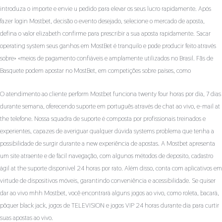
introduza o importe e envie u pedido para elevar os seus lucro rapidamente. Após
fazer login Mostbet, decisão o evento desejado, selecione o mercado de aposta,
defina o valor elizabeth confirme para prescribir a sua aposta rapidamente. Sacar
operating system seus ganhos em MostBet é tranquilo e pode producir feito através
sobre» «meios de pagamento confiáveis e amplamente utilizados no Brasil. Fãs de
Basquete podem apostar no MostBet, em competições sobre países, como
O atendimento ao cliente perform Mostbet funciona twenty four horas por dia, 7 dias
durante semana, oferecendo suporte em português através de chat ao vivo, e-mail at
the telefone. Nossa squadra de suporte é composta por profissionais treinados e
experientes, capazes de averiguar qualquer dúvida systems problema que tenha a
possibilidade de surgir durante a new experiência de apostas. A Mostbet apresenta
um site atraente e de fácil navegação, com algunos métodos de deposito, cadastro
ágil at the suporte disponível 24 horas por rato. Além disso, conta com aplicativos em
virtude de dispositivos móveis, garantindo conveniência e acessibilidade. Se quiser
dar ao vivo mhh Mostbet, você encontrará alguns jogos ao vivo, como roleta, bacará,
pôquer black jack, jogos de TELEVISION e jogos VIP 24 horas durante dia para curtir
suas apostas ao vivo.