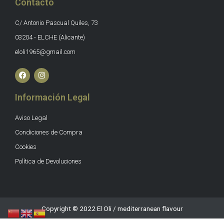
Contacto
C/ Antonio Pascual Quiles, 73
03204 - ELCHE (Alicante)
eloli1965@gmail.com
Información Legal
Aviso Legal
Condiciones de Compra
Cookies
Política de Devoluciones
Copyright © 2022 El Oli / mediterranean flavour