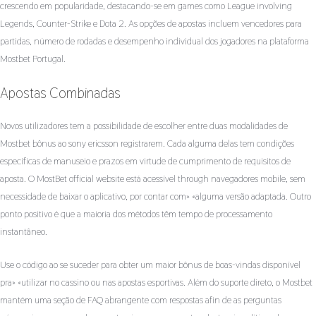
crescendo em popularidade, destacando-se em games como League involving
Legends, Counter-Strike e Dota 2. As opções de apostas incluem vencedores para
partidas, número de rodadas e desempenho individual dos jogadores na plataforma
Mostbet Portugal.
Apostas Combinadas
Novos utilizadores tem a possibilidade de escolher entre duas modalidades de
Mostbet bônus ao sony ericsson registrarem. Cada alguma delas tem condições
específicas de manuseio e prazos em virtude de cumprimento de requisitos de
aposta. O MostBet official website está acessível through navegadores mobile, sem
necessidade de baixar o aplicativo, por contar com» «alguma versão adaptada. Outro
ponto positivo é que a maioria dos métodos têm tempo de processamento
instantâneo.
Use o código ao se suceder para obter um maior bônus de boas-vindas disponível
pra» «utilizar no cassino ou nas apostas esportivas. Além do suporte direto, o Mostbet
mantém uma seção de FAQ abrangente com respostas afin de as perguntas