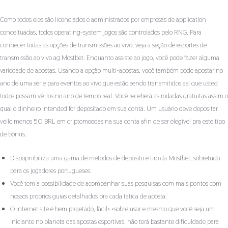
Como todos eles são licenciados e administrados por empresas de application
conceituadas, todos operating-system jogos são controlados pelo RNG. Para
conhecer todas as opções de transmissões ao vivo, veja a seção de esportes de
transmissão ao vivo ag Mostbet. Enquanto assiste ao jogo, você pode fazer alguma
variedade de apostas. Usando a opção multi-apostas, você também pode apostar no
ano de uma série para eventos ao vivo que estão sendo transmitidos así que usted
todos possam vê-los no ano de tempo real. Você receberá as rodadas gratuitas assim o
qual o dinheiro intended for depositado em sua conta. Um usuário deve depositar
vello menos 50 BRL em criptomoedas na sua conta afin de ser elegível pra este tipo
de bônus.
Dispopnibiliza uma gama de métodos de depósito e tiro da Mostbet, sobretudo
para os jogadores portugueses.
Você tem a possibilidade de acompanhar suas pesquisas com mais pontos com
nossos próprios guias detalhados pra cada tática de aposta.
O internet site é bem projetado, fácil» «sobre usar e mesmo que você seja um
iniciante no planeta das apostas esportivas, não terá bastante dificuldade para