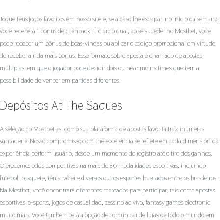
Jogue teus jogos favoritos em nosso site e, se a caso lhe escapar, no início da semana
você receberá 1 bônus de cashback. É claro o qual, ao se suceder no Mostbet, você
pode receber um bônus de boas-vindas ou aplicar o código promocional em virtude
de receber ainda mais bônus. Esse formato sobre aposta é chamado de apostas
múltiplas, em que o jogador pode decidir dois ou néanmoins times que tem a
possibilidade de vencer em partidas diferentes.
Depósitos At The Saques
A seleção do Mostbet asi como sua plataforma de apostas favorita traz inúmeras
vantagens. Nosso compromisso com the excelência se reflete em cada dimensión da
experiência perform usuário, desde um momento do registro até o tiro dos ganhos.
Oferecemos odds competitivas na mais de 36 modalidades esportivas, incluindo
futebol, basquete, tênis, vôlei e diversos outros esportes buscados entre os brasileiros.
Na Mostbet, você encontrará diferentes mercados para participar, tais como apostas
esportivas, e-sports, jogos de casualidad, cassino ao vivo, fantasy games electronic
muito mais. Você também terá a opção de comunicar de ligas de todo o mundo em