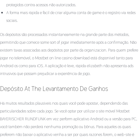
protegidos contra acessos não autorizados.
A forma mais rápida e fácil de criar alguma conta de game é o registro via redes
sociais.
Os depósitos são processados instantaneamente na grande parte dos métodos,
permitindo que comece some sort of jogar imediatamente após a confirmação. Não
existem taxas associadas aos depósitos por parte da organizacion. Para quem prefere
jogar no telemóvel, o Mostbet on line casino download está disponível tanto para
Android os como para iOS. A aplicação é leve, rápida elizabeth não apresenta ads
intrusivos que possam prejudicar a experiência de jogo.
Depósito At The Levantamento De Ganhos
Há muitos resultados plausíveis nos quais você pode apostar, dependendo das
particularidades sobre cada jogo. Se você optar por utilizar o site móvel Mostbet
BAYERISCHER RUNDFUNK em vez perform aplicativo Android ou a versão para PC,
você também não perderá nenhuma promoção ou bônus. Para aqueles os quais
preferem não baixar o aplicativo venha a ser por quais razones forem, o web-site é