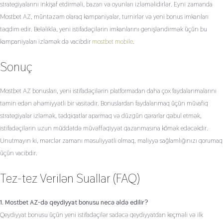
strategiyalarını inkişaf etdirməli, bazarı və oyunları izləməlidirlər. Eyni zamanda
Mostbet AZ, müntəzəm olaraq kampaniyalar, turnirlər və yeni bonus imkanları
təqdim edir. Beləliklə, yeni istifadəçilərin imkanlarını genişləndirmək üçün bu
kampaniyaları izləmək də vacibdir
mostbet mobile
.
Sonuç
Mostbet AZ bonusları, yeni istifadəçilərin platformadan daha çox faydalanmalarını
təmin edən əhəmiyyətli bir vasitədir. Bonuslardan faydalanmaq üçün müvafiq
strategiyalar izləmək, tədqiqatlar aparmaq və düzgün qərarlar qəbul etmək,
istifadəçilərin uzun müddətdə müvəffəqiyyət qazanmasına kömək edəcəkdir.
Unutmayın ki, mərclər zamanı məsuliyyətli olmaq, maliyyə sağlamlığınızı qorumaq
üçün vacibdir.
Tez-tez Verilən Suallar (FAQ)
1. Mostbet AZ-də qeydiyyat bonusu necə əldə edilir?
Qeydiyyat bonusu üçün yeni istifadəçilər sadəcə qeydiyyatdan keçməli və ilk