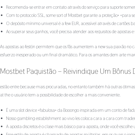
Recomenda-se entrar em contato através do serviço para suporte somen
Com to protocolo SSL, some sort of Mostbet garante a proteção» «para se
O depósito mínimo universal é a few EUR, acessível através de cartões ban
Ao superar seus ganhos, você precisa atender aos requisitos de apostas e 
As apostas ao festón permitem que os fãs aumentem a new sua paixão no 
esfuerzo inesperado ou um final dramático. Para os amantes dem arte marc
Mostbet Paquistão – Reivindique Um Bônus
estão entre because mais procuradas, no entanto também há outras ótimas 
at the o usuário tem a possibilidade de escolher a mais conveniente.
É uma slot device «fabulosa» da Booongo inspirada em um conto de fad
Nosso gambling establishment ao vivo les coloca cara a cara com traders r
A aposta discretos é o clase mais básico para aposta, onde você escolhe 
Esse estilo de aposta é chamado de apostas múltiplas, em os quais o jog