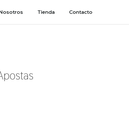
Nosotros
Tienda
Contacto
 Apostas