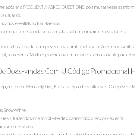
te após ler o FREQUENTLY ASKED QUESTIONS, pois muitas vezes as informaçõ
us usuários.
cários, e-wallets ou transferência.
selecionar o método de deposito pelo qual um primeiro depósito foi feito.
calor da batalha e tentem prever cada cambalhota na ação. Embora while 
ial, some sort of Mostbet proporciona uma maneira emocionante para eleva
 De Boas-vindas Com U Código Promocional 
opções, como Monopoly Live, Baccarat Speed e muito mais. O depósito e Mos
as Snow-White.
eais, trazendo some sort of vibe de o casino físico direto pro teu ecrã.
um único resultado.
ador pode escolher dois ou mais times la cual podem vencer no ano de partida