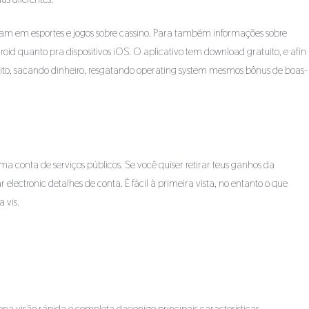
tam em esportes e jogos sobre cassino. Para também informações sobre
roid quanto pra dispositivos iOS. O aplicativo tem download gratuito, e afin
 depósito, sacando dinheiro, resgatando operating system mesmos bônus de boas-
a conta de serviços públicos. Se você quiser retirar teus ganhos da
r electronic detalhes de conta. É fácil à primeira vista, no entanto o que
 vis.
na visão rápida e completa dasjenige principais características