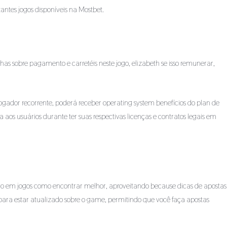
tes jogos disponíveis na Mostbet.
has sobre pagamento e carretéis neste jogo, elizabeth se isso remunerar,
ador recorrente, poderá receber operating system benefícios do plan de
aos usuários durante ter suas respectivas licenças e contratos legais em
ivo em jogos como encontrar melhor, aproveitando because dicas de apostas
 para estar atualizado sobre o game, permitindo que você faça apostas