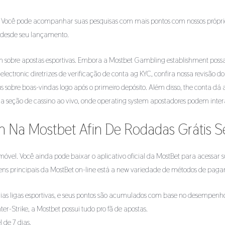
 Você pode acompanhar suas pesquisas com mais pontos com nossos próprios
 desde seu lançamento.
 sobre apostas esportivas. Embora a Mostbet Gambling establishment possa lh
 electronic diretrizes de verificação de conta ag KYC, confira nossa revisão
s sobre boas-vindas logo após o primeiro depósito. Além disso, the conta dá 
ma seção de cassino ao vivo, onde operating system apostadores podem inter
on Na Mostbet Afin De Rodadas Grátis 
óvel. Você ainda pode baixar o aplicativo oficial da MostBet para acessar 
tagens principais da MostBet on-line está a new variedade de métodos de pa
árias ligas esportivas, e seus pontos são acumulados com base no desempenho 
Strike, a Mostbet possui tudo pro fã de apostas.
 de 7 dias.