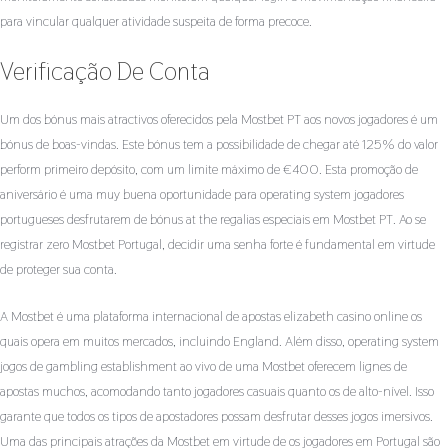
para vincular qualquer atividade suspeita de forma precoce.
Verificação De Conta
Um dos bónus mais atractivos oferecidos pela Mostbet PT aos novos jogadores é um
bónus de boas-vindas. Este bónus tem a possibilidade de chegar até 125% do valor
perform primeiro depósito, com um limite máximo de €400. Esta promoção de
aniversário é uma muy buena oportunidade para operating system jogadores
portugueses desfrutarem de bónus at the regalias especiais em Mostbet PT. Ao se
registrar zero Mostbet Portugal, decidir uma senha forte é fundamental em virtude
de proteger sua conta.
A Mostbet é uma plataforma internacional de apostas elizabeth casino online os
quais opera em muitos mercados, incluindo England. Além disso, operating system
jogos de gambling establishment ao vivo de uma Mostbet oferecem lignes de
apostas muchos, acomodando tanto jogadores casuais quanto os de alto-nível. Isso
garante que todos os tipos de apostadores possam desfrutar desses jogos imersivos.
Uma das principais atrações da Mostbet em virtude de os jogadores em Portugal são