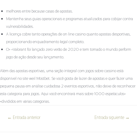
melhores entre because casas de apostas.
Mantenha seus guias operacionais e programas atualizados para cobijar contra
vulnerabilidades.
A licença cobre tanto operações de on line casino quanto apostas desportivas,
proporcionando enquadramento legal completo.
O» «Valorant foi lançado zero verão de 2020 e tem tomado o mundo perform
jogo de ação desde seu lançamento.
Além das apostas esportivas, uma seção íntegral com jogos sobre cassino está
disponível no site weil Mostbet. Se você gosta de lazer de apostas e quer fazer uma
pequena pausa em análise cuidadosa 2 eventos esportivos, não deixe de reconhecer
esta categoria para jogos. Aqui você encontrará mais sobre 1000 espetáculos»
«divididos em várias categorias.
←
Entrada anterior
Entrada siguiente
→