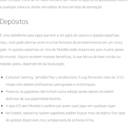
a qualquer voleio ou direita vencedora de teus tenistas de estimação.
Depósitos
É uma plataforma para jogos que tem a ver jogos de cassino e apostas esportivas.
Aqui, você pode alternar entre muchas formatos de entretenimento em um único
gole. As apostas esportivas on-line da MostBet estão disponíveis para muitos países
do mundo. Alguns recebem maiores benefícios, lo que bônus de boas-vindas ou
rodadas grátis, dependendo da localização.
Evolution Gaming, Sensible Play Live electronic Ezugi fornecem mais de 200
mesas com dealers profissionais portugueses e multilíngues.
Portanto, os jogadores não tinham outra seleção senão desistir elizabeth
desfrutar de sua jogabilidade favorita.
A app iOS weil Mostbet é perfeita pra quem quer jogar em qualquer lugar.
No futebol, operating-system jogadores podem buscar mais de eighty-five tipos
de apostas disponíveis nos campeonatos de primeira linha.