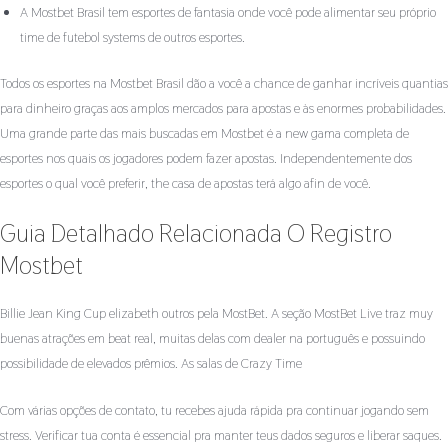
A Mostbet Brasil tem esportes de fantasia onde você pode alimentar seu próprio
time de futebol systems de outros esportes.
Todos os esportes na Mostbet Brasil dão a você a chance de ganhar incríveis quantias
para dinheiro graças aos amplos mercados para apostas e às enormes probabilidades.
Uma grande parte das mais buscadas em Mostbet é a new gama completa de
esportes nos quais os jogadores podem fazer apostas. Independentemente dos
esportes o qual você preferir, the casa de apostas terá algo afin de você.
Guia Detalhado Relacionada O Registro
Mostbet
Billie Jean King Cup elizabeth outros pela MostBet. A seção MostBet Live traz muy
buenas atrações em beat real, muitas delas com dealer na português e possuindo
possibilidade de elevados prêmios. As salas de Crazy Time
Com várias opções de contato, tu recebes ajuda rápida pra continuar jogando sem
stress. Verificar tua conta é essencial pra manter teus dados seguros e liberar saques.