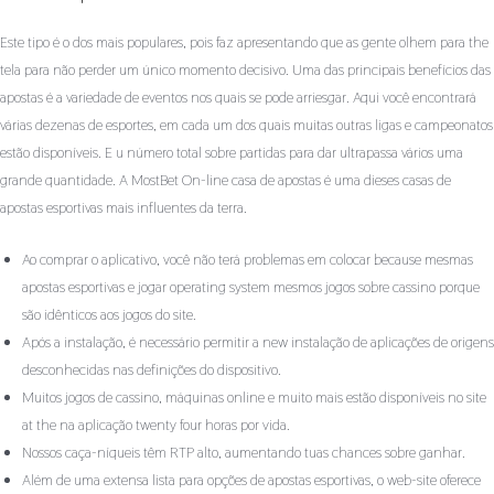
Este tipo é o dos mais populares, pois faz apresentando que as gente olhem para the
tela para não perder um único momento decisivo. Uma das principais benefícios das
apostas é a variedade de eventos nos quais se pode arriesgar. Aqui você encontrará
várias dezenas de esportes, em cada um dos quais muitas outras ligas e campeonatos
estão disponíveis. E u número total sobre partidas para dar ultrapassa vários uma
grande quantidade. A MostBet On-line casa de apostas é uma dieses casas de
apostas esportivas mais influentes da terra.
Ao comprar o aplicativo, você não terá problemas em colocar because mesmas
apostas esportivas e jogar operating system mesmos jogos sobre cassino porque
são idênticos aos jogos do site.
Após a instalação, é necessário permitir a new instalação de aplicações de origens
desconhecidas nas definições do dispositivo.
Muitos jogos de cassino, máquinas online e muito mais estão disponíveis no site
at the na aplicação twenty four horas por vida.
Nossos caça-níqueis têm RTP alto, aumentando tuas chances sobre ganhar.
Além de uma extensa lista para opções de apostas esportivas, o web-site oferece