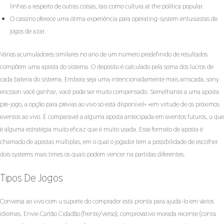
linhas a respeito de outras coisas, tais como cultura at the política popular.
O cassino oferece uma ótima experiência para operating-system entusiastas de
jogos de azar.
Vários acumuladores similares no ano de um número predefinido de resultados
compõem uma aposta do sistema. O deposito é calculado pela soma dos lucros de
cada bateria do sistema. Embora seja uma intencionadamente mais arriscada, sony
ericsson você ganhar, você pode ser muito compensado. Semelhante a uma aposta
pré-jogo, a opção para prévias ao vivo só está disponível» «em virtude de os próximos
eventos ao vivo. É comparável a alguma aposta antecipada em eventos futuros, u que
é alguma estratégia muito eficaz que é muito usada. Esse formato de aposta é
chamado de apostas múltiplas, em o qual o jogador tem a possibilidade de escolher
dois systems mais times os quais podem vencer na partidas diferentes.
Tipos De Jogos
Conversa ao vivo com u suporte do comprador está pronta para ajudá-lo em vários
idiomas. Envie Cartão Cidadão (frente/verso), comprovativo morada recente (conta