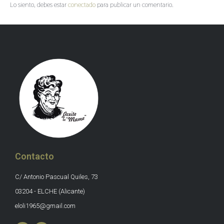
Lo siento, debes estar
conectado
para publicar un comentario.
Contacto
C/ Antonio Pascual Quiles, 73
03204 - ELCHE (Alicante)
eloli1965@gmail.com