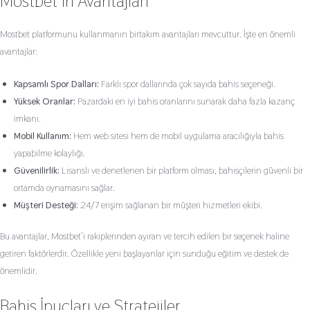
Mostbet’in Avantajları
Mostbet platformunu kullanmanın birtakım avantajları mevcuttur. İşte en önemli
avantajlar:
Kapsamlı Spor Dalları:
Farklı spor dallarında çok sayıda bahis seçeneği.
Yüksek Oranlar:
Pazardaki en iyi bahis oranlarını sunarak daha fazla kazanç
imkanı.
Mobil Kullanım:
Hem web sitesi hem de mobil uygulama aracılığıyla bahis
yapabilme kolaylığı.
Güvenilirlik:
Lisanslı ve denetlenen bir platform olması, bahisçilerin güvenli bir
ortamda oynamasını sağlar.
Müşteri Desteği:
24/7 erişim sağlanan bir müşteri hizmetleri ekibi.
Bu avantajlar, Mostbet’i rakiplerinden ayıran ve tercih edilen bir seçenek haline
getiren faktörlerdir. Özellikle yeni başlayanlar için sunduğu eğitim ve destek de
önemlidir.
Bahis İpuçları ve Stratejiler