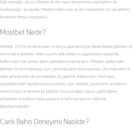
bilgi vereceğiz. Ayrıca, Mostbet ile olan oyun deneyiminin avantajlarını da
inceleyeceğiz. Bu sayede, Mostbet kullanıcıları ve yeni başlayanlar için yol gösterici
bir kaynak olmayı amaçlıyoruz.
Mostbet Nedir?
Mostbet, 2009 yılında kurulan ve dünya çapında birçok ülkede faaliyet gösteren bir
online bahis şirketidir. Mobil uyumlu web siteleri ve uygulamaları sayesinde,
kullanıcıların her yerden bahis yapmalarına olanak tanır. Mostbet, sadece spor
bahisleri ile sınırlı kalmayıp, aynı zamanda canlı casino oyunları, slot makineleri ve
diğer şans oyunları da sunmaktadır. Bu çeşitlilik, kullanıcıların farklı oyun
seçeneklerinden faydalanmasına yardımcı olur. Mostbet, güvenilirlik ve kullanıcı
memnuniyeti ile tanınan bir platform durumundadır. Ayrıca, çeşitli ödeme
yöntemleri ve kullanıcı dostu arayüzü ile bahis deneyimini daha da
kolaylaştırmaktadır.
Canlı Bahis Deneyimi Nasıldır?