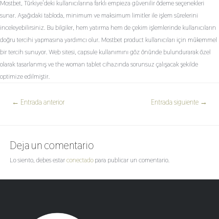
Mostbet, Türkiye’deki kullanıcılarına farklı empieza güvenilir ödeme seçenekleri
sunar. Aşağıdaki tabloda, minimum ve maksimum limitler ile işlem sürelerini
inceleyebilirsiniz. Bu bilgiler, hem yatırma hem de çekim işlemlerinde kullanıcıların
doğru tercihi yapmasına yardımcı olur. Mostbet product kullanıcıları için mükemmel
bir tercih sunuyor. Web sitesi, capsule kullanımını göz önünde bulundurarak özel
olarak tasarlanmış ve the woman tablet cihazında sorunsuz çalışacak şekilde
optimize edilmiştir.
←
Entrada anterior
Entrada siguiente
→
Deja un comentario
Lo siento, debes estar
conectado
para publicar un comentario.