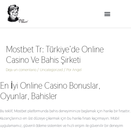
Mostbet Tr: Türkiye’de Online
Casino Ve Bahis Şirketi
Deja un comentario
/
Uncategorized
/ Por
Angel
En İyi Online Casino Bonuslar,
Oyunlar, Bahisler
Bu teklif, Mostbet platformunda bahis deneyiminize başlamak için harika bir fırsattır.
Kazançlarınızı en üst düzeye çıkarmak için bu harika fırsatı kaçırmayın. Mobil
uygulamamız, güvenli ödeme sistemleri ve hızlı erişim ile güvenilir bir deneyim