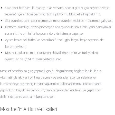
Size, spor bahisleri, kumar oyunları ve sanal sporlar gibi birçok heyecan verici
seçeneği içeren lider çevrimiçi bahis platformu Mostbet’e hoş geldiniz.
Slot oyunları, canlı casino empieza masa oyunları mobilde mükemmel çalışıyor.
Platform, sunduğu cazip promosyonlarla oyuncularına sürekli yeni deneyimler
sunarak, the girl hafta heyecanı dorukta tutmayı başarıyor.
Ayrıca basketbol, futbol ve Amerikan futbolu gibi birçok başka seçenek de
bulunmaktadır.
Mostbet, kullanıcı memnuniyetine büyük önem verir ve Türkiye’deki
oyuncularına 7/24 müşteri desteği sunar.
MostBet hesabınıza giriş yapmak için bu doğrulanmış bağlantıları kullanın.
Alternatif olarak, yeni bir hesap açmak ve ardından spor bahislerine ve
kumarhaneye erişmek için aynı bağlantıları kullanabilirsiniz. Burada bahis
yapmaktan büyük keyif alıyorum, oranlar gerçekten etkileyici ve çeşitli spor
dallarında bahis yapma imkanı sunuyor.
Mostbet’in Artıları Ve Eksileri