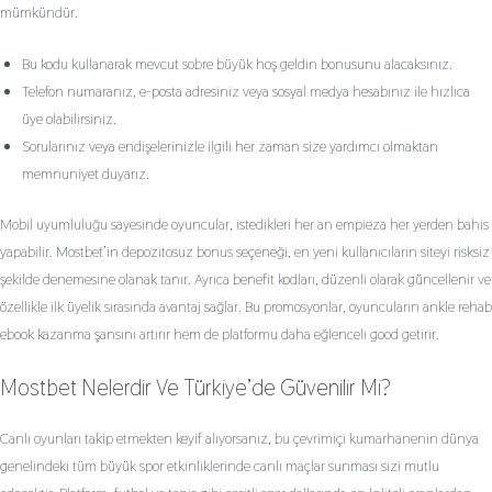
mümkündür.
Bu kodu kullanarak mevcut sobre büyük hoş geldin bonusunu alacaksınız.
Telefon numaranız, e-posta adresiniz veya sosyal medya hesabınız ile hızlıca
üye olabilirsiniz.
Sorularınız veya endişelerinizle ilgili her zaman size yardımcı olmaktan
memnuniyet duyarız.
Mobil uyumluluğu sayesinde oyuncular, istedikleri her an empieza her yerden bahis
yapabilir. Mostbet’in depozitosuz bonus seçeneği, en yeni kullanıcıların siteyi risksiz
şekilde denemesine olanak tanır. Ayrıca benefit kodları, düzenli olarak güncellenir ve
özellikle ilk üyelik sırasında avantaj sağlar. Bu promosyonlar, oyuncuların ankle rehab
ebook kazanma şansını artırır hem de platformu daha eğlenceli good getirir.
Mostbet Nelerdir Ve Türkiye’de Güvenilir Mi?
Canlı oyunları takip etmekten keyif alıyorsanız, bu çevrimiçi kumarhanenin dünya
genelindeki tüm büyük spor etkinliklerinde canlı maçlar sunması sizi mutlu