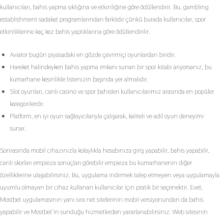
kullanıcıları, bahis yapma sıklığına ve etkinliğine göre ödüllendirir. Bu, gambling
establishment sadakat programlarından farklıdır çünkü burada kullanıcılar, spor
etkinliklerine kaç kez bahis yaptıklarına göre ödüllendirilir.
Aviator bugün piyasadaki en gözde çevrimiçi oyunlardan biridir.
Hareket halindeyken bahis yapma imkanı sunan bir spor kitabı arıyorsanız, bu
kumarhane kesinlikle listenizin başında yer almalıdır.
Slot oyunları, canlı casino ve spor bahisleri kullanıcılarımız arasında en popüler
kategorilerdir.
Platform, en iyi oyun sağlayıcılarıyla çalışarak, kaliteli ve adil oyun deneyimi
sunar.
Sonrasında mobil cihazınızla kolaylıkla hesabınıza giriş yapabilir, bahis yapabilir,
canlı skorları empieza sonuçları görebilir empieza bu kumarhanenin diğer
özelliklerine ulaşabilirsiniz. Bu, uygulama indirmek talep etmeyen veya uygulamayla
uyumlu olmayan bir cihaz kullanan kullanıcılar için pratik bir seçenektir. Evet,
Mostbet uygulamasının yanı sıra net sitelerinin mobil versiyonundan da bahis
yapabilir ve Mostbet’in sunduğu hizmetlerden yararlanabilirsiniz. Web sitesinin