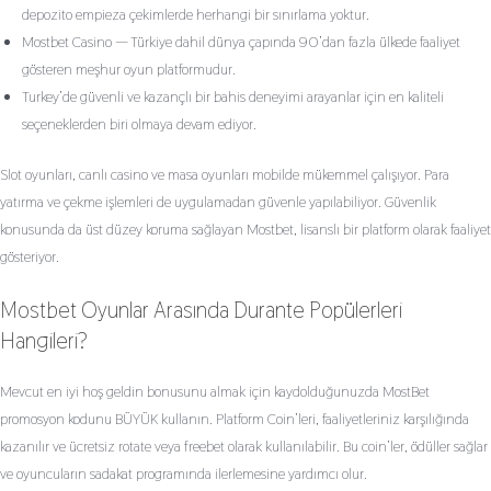
depozito empieza çekimlerde herhangi bir sınırlama yoktur.
Mostbet Casino — Türkiye dahil dünya çapında 90’dan fazla ülkede faaliyet
gösteren meşhur oyun platformudur.
Turkey’de güvenli ve kazançlı bir bahis deneyimi arayanlar için en kaliteli
seçeneklerden biri olmaya devam ediyor.
Slot oyunları, canlı casino ve masa oyunları mobilde mükemmel çalışıyor. Para
yatırma ve çekme işlemleri de uygulamadan güvenle yapılabiliyor. Güvenlik
konusunda da üst düzey koruma sağlayan Mostbet, lisanslı bir platform olarak faaliyet
gösteriyor.
Mostbet Oyunlar Arasında Durante Popülerleri
Hangileri?
Mevcut en iyi hoş geldin bonusunu almak için kaydolduğunuzda MostBet
promosyon kodunu BÜYÜK kullanın. Platform Coin’leri, faaliyetleriniz karşılığında
kazanılır ve ücretsiz rotate veya freebet olarak kullanılabilir. Bu coin’ler, ödüller sağlar
ve oyuncuların sadakat programında ilerlemesine yardımcı olur.