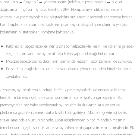
sunar. Giriş → “Kayıt ol” → yöntem seçimi (telefon, e-posta, sosyal) → bilgileri
doğrulama → güvenli şifre ve tercihen 2FA. Hesap onaylandıktan sonra para
yatırabilir ve promosyonları etkinleştirebilirsiniz. Mevcut seçenekler arasında foralar,
handikaplar, atılan punto ve toplanan puan sayısı, bireysel sporcuların veya oyun
bölümlerinin istatistikleri, kombine bahisler vb.
Kullanıcılar, seçebilecekleri geniş bir spor yelpazesiyle, kesinlikle ilgilerini çekecek
ve gaté takımlarına ve oyuncularına bahis yapma olanağı bulacaklar.
Mostbet sadece casino değil, aynı zamanda kapsamlı spor bahisleri de sunuyor.
Bu şartları» «sağladıktan sonra, mevcut ödeme yöntemlerinden biriyle fonunuzu
çekebilirsiniz.
«Program, oyuncularına sunduğu haftalık promosyonlarla, eğlenceyi ve kazanç
fırsatlarını bir araya getirerek oyun deneyimini daha weil zenginleştiriyor. Bu
promosyonlar, her hafta yenilenerek oyunculara farklı avantajlar sunuyor ve
platformda geçirilen zamanı daha keyifli hale getiriyor. Mostbet, çevrimiçi bahis
siteleri arasında en üstün olanıdır. Diğer rakiplerinden bir adım önde olmasının
temel nedeni, çeşitli spor dallarına ve oyunlara bahis yapma imkanı sunmalarıdır. Ek