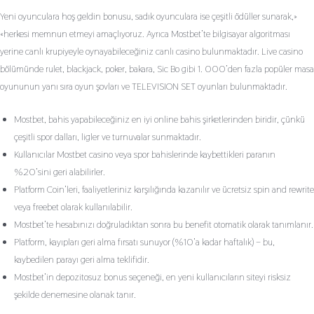
Yeni oyunculara hoş geldin bonusu, sadık oyunculara ise çeşitli ödüller sunarak,»
«herkesi memnun etmeyi amaçlıyoruz. Ayrıca Mostbet’te bilgisayar algoritması
yerine canlı krupiyeyle oynayabileceğiniz canlı casino bulunmaktadır. Live casino
bölümünde rulet, blackjack, poker, bakara, Sic Bo gibi 1. 000’den fazla popüler masa
oyununun yanı sıra oyun şovları ve TELEVISION SET oyunları bulunmaktadır.
Mostbet, bahis yapabileceğiniz en iyi online bahis şirketlerinden biridir, çünkü
çeşitli spor dalları, ligler ve turnuvalar sunmaktadır.
Kullanıcılar Mostbet casino veya spor bahislerinde kaybettikleri paranın
%20’sini geri alabilirler.
Platform Coin’leri, faaliyetleriniz karşılığında kazanılır ve ücretsiz spin and rewrite
veya freebet olarak kullanılabilir.
Mostbet’te hesabınızı doğruladıktan sonra bu benefit otomatik olarak tanımlanır.
Platform, kayıpları geri alma fırsatı sunuyor (%10’a kadar haftalık) – bu,
kaybedilen parayı geri alma teklifidir.
Mostbet’in depozitosuz bonus seçeneği, en yeni kullanıcıların siteyi risksiz
şekilde denemesine olanak tanır.