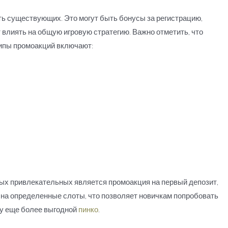
ть существующих. Это могут быть бонусы за регистрацию,
влиять на общую игровую стратегию. Важно отметить, что
 типы промоакций включают:
мых привлекательных является промоакция на первый депозит,
 на определенные слоты, что позволяет новичкам попробовать
ру еще более выгодной
пинко
.