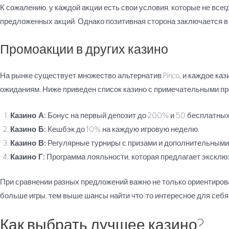
К сожалению, у каждой акции есть свои условия, которые не все
предложенных акций. Однако позитивная сторона заключается в 
Промоакции в других казино
На рынке существует множество альтернатив Pinco, и каждое ка
ожиданиям. Ниже приведен список казино с примечательными п
Казино А:
Бонус на первый депозит до 200% и 50 бесплатных
Казино Б:
Кешбэк до 10% на каждую игровую неделю.
Казино В:
Регулярные турниры с призами и дополнительными
Казино Г:
Программа лояльности, которая предлагает эксклю
При сравнении разных предложений важно не только ориентирова
больше игры, тем выше шансы найти что-то интересное для себя
Как выбрать лучшее казино?