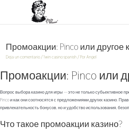
Промоакции: Pinco или другое 
Deja un comentario
/
1win casino spanish
/ Por
Angel
Промоакции: Pinco или д
Вопрос выбора казино для игры — это не только субьективное пр
Pinco и как они соотносятся с предложениями других казино. П
привлекательность бонусов, но и удобство использования, безо
Что такое промоакции казино?