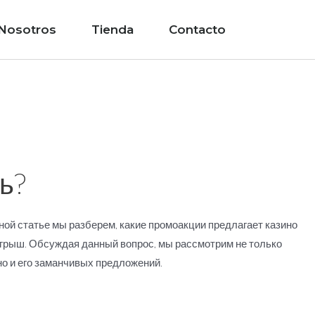
Nosotros
Tienda
Contacto
ь?
ной статье мы разберем, какие промоакции предлагает казино
игрыш. Обсуждая данный вопрос, мы рассмотрим не только
но и его заманчивых предложений.