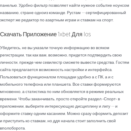
панелью. Удобно фильтр позволяет найти нужное событие ноунсом
названию, стране одноиз команде. Рустам — сертифицированный
эксперт же редактор по азартным играм и ставкам на спорт.
Скачать Приложение 1xbet Для Ios
Убедитесь, не вы указали точную информацию во всяком
регистрации, так как вам, возможно, придется подтвердить свою
личности, прежде чем севилестр сможете вывести средства. Гостям
сайта предлагается возможность настройки и интерфейса.
Пользоваться функционалом площадки удобно а с ПК, а и с
мобильного телефона или планшета. Все ставки формируются
мгновенно, а статистика по ним обновляется в режиме реальных
времени. Чтобы заканчивать, просто откройте раздел «Спорт» в
приложении, выберите интересующую дисциплину и лигу — и
оформите ставку одним касанием. Можно сразу оформить депозит
и приступить ко ставкам, но ддя начала стоит заполнить свой
вполоборота.