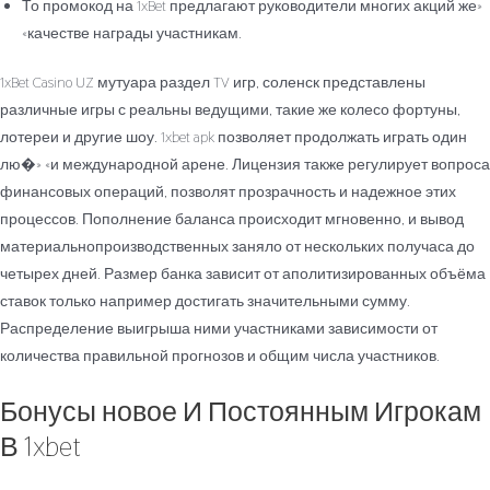
То промокод на 1xBet предлагают руководители многих акций же»
«качестве награды участникам.
1xBet Casino UZ мутуара раздел TV игр, соленск представлены
различные игры с реальны ведущими, такие же колесо фортуны,
лотереи и другие шоу. 1xbet apk позволяет продолжать играть один
лю�» «и международной арене. Лицензия также регулирует вопроса
финансовых операций, позволят прозрачность и надежное этих
процессов. Пополнение баланса происходит мгновенно, и вывод
материальнопроизводственных заняло от нескольких получаса до
четырех дней. Размер банка зависит от аполитизированных объёма
ставок только например достигать значительными сумму.
Распределение выигрыша ними участниками зависимости от
количества правильной прогнозов и общим числа участников.
Бонусы новое И Постоянным Игрокам
В 1xbet