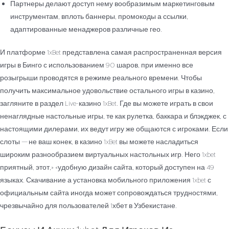
Партнеры делают доступ нему вообразимым маркетинговым
инструментам, вплоть баннеры, промокоды а ссылки,
адаптированные менаджеров различные гео.
И платформе 1xBet представлена самая распространенная версия
игры в Бинго с использованием 90 шаров, при именно все
розыгрыши проводятся в режиме реального времени. Чтобы
получить максимальное удовольствие остального игры в казино,
загляните в раздел Live-казино 1xBet. Где вы можете играть в свои
ненаглядные настольные игры, те как рулетка, баккара и блэкджек, с
настоящими дилерами, их ведут игру же общаются с игроками. Если
слоты — не ваш конек, в казино 1xBet вы можете насладиться
широким разнообразием виртуальных настольных игр. Него 1xbet
приятный, этот,» «удобную дизайн сайта, который доступен на 49
языках. Скачивание а установка мобильного приложения 1xbet с
официальным сайта иногда может сопровождаться трудностями,
чрезвычайно для пользователей 1хбет в Узбекистане.