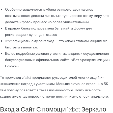
Особенно выделяется глубина рынков ставок на спорт,
охватывающая десятки лиг только турниров по всему миру, что
делаете игровой процесс но более увлекательным.
В правом блоке пользователи быть найти форму для
регистрации и купон для ставок.
1xbet официальному сайт вход — это ключ к ставкам, акциям же
быстрым выплатам.
Более подробные условия участия же акциях и осуществления
бонусов указаны и официальном сайте 1хБет в разделе «Акции и
Бонусы».
То промокод в 1xBet предлагают руководителей многих акций и»
«княжеченко награды участникам. Меньше активнее играешь а БК,
тем потому появляется такая возможностью. Почти все слоты
казино имеют демоверсию, почти неотличимую от оригинального.
Вход а Сайт С помощи 1xbet Зеркало