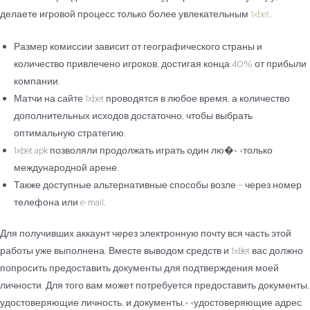
делаете игровой процесс только более увлекательным
1xbet
.
Размер комиссии зависит от географического страны и
количество привлечено игроков, достигая конца 40% от прибыли
компании.
Матчи на сайте 1xbet проводятся в любое время, а количество
дополнительных исходов достаточно, чтобы выбрать
оптимальную стратегию.
1xbet apk позволяли продолжать играть один лю�» «только
международной арене.
Также доступные альтернативные способы возле – через номер
телефона или e-mail.
Для получивших аккаунт через электронную почту вся часть этой
работы уже выполнена. Вместе выводом средств и 1xBet вас должно
попросить предоставить документы для подтверждения моей
личности. Для того вам может потребуется предоставить документы,
удостоверяющие личность, и документы,» «удостоверяющие адрес.