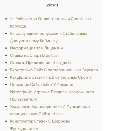
Content
Bet Узбекистан Онлайн-ставки и Спорт 1xbet
прохода
Bet со Лучшими Бонусами и Стабильным
Доступом нему Кабинету
Информация том Лицензии
Ставки на Спорт В Бк 1xbet
Скачать Приложение 1xbet Для Ios
Вход только Сайт С посторонней 1xbet Зеркало
Как Делать Ставки На Виртуальный Спорт?
Описание Сайта 1хбет Узбекистан:
Интерфейс, Игровые Разделы, возможности
Пользователя
Указанные Характеристики И Функционал
официальным Сайта 1xbet Uz
Конструктор Ставок С Широким
Функционалом