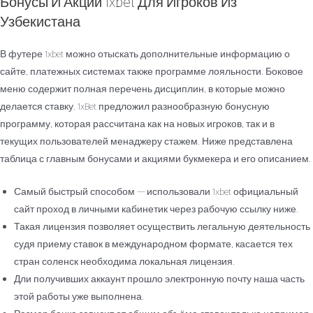
Бонусы И Акции 1xbet Для Игроков Из
Узбекистана
В футере 1xbet можно отыскать дополнительные информацию о
сайте, платежных системах также программе лояльности. Боковое
меню содержит полная перечень дисциплин, в которые можно
делается ставку. 1xBet предложил разнообразную бонусную
программу, которая рассчитана как на новых игроков, так и в
текущих пользователей менаджеру стажем. Ниже представлена
таблица с главным бонусами и акциями букмекера и его описанием.
Самый быстрый способом — использовали 1xbet официальный
сайт проход в личными кабинетик через рабочую ссылку ниже.
Такая лицензия позволяет осуществить легальную деятельность
судя приему ставок в международном формате, касается тех
стран соленск необходима локальная лицензия.
Дли получивших аккаунт прошло электронную почту наша часть
этой работы уже выполнена.