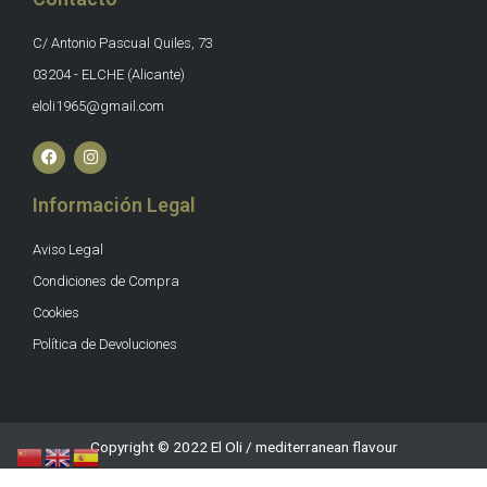
C/ Antonio Pascual Quiles, 73
03204 - ELCHE (Alicante)
eloli1965@gmail.com
Información Legal
Aviso Legal
Condiciones de Compra
Cookies
Política de Devoluciones
Copyright © 2022 El Oli / mediterranean flavour