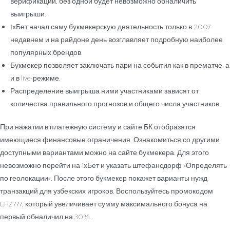
верификации, без одной будет невозможно обналичить
выигрыши.
1хБет начал саму букмекерскую деятельность только в 2007
недавнем и на райдоне день возглавляет подробную наиболее
популярных брендов.
Букмекер позволяет заключать пари на события как в прематче, а
и в live-режиме.
Распределение выигрыша ними участниками зависят от
количества правильного прогнозов и общего числа участников.
При нажатии в платежную систему и сайте БК отобразятся
имеющиеся финансовые ограничения. Ознакомиться со другими
доступными вариантами можно на сайте букмекера. Для этого
невозможно перейти на 1хБет и указать штефансдорф «Определять
по геолокации». После этого букмекер покажет варианты нужд
транзакций для узбекских игроков. Воспользуйтесь промокодом
CHZ777, который увеличивает сумму максимального бонуса на
первый обналичил на 30%.