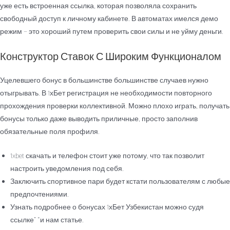
уже есть встроенная ссылка, которая позволяла сохранить
свободный доступ к личному кабинете. В автоматах имелся демо
режим – это хороший путем проверить свои силы и не уйму деньги.
Конструктор Ставок С Широким Функционалом
Уцелевшего бонус в большинстве большинстве случаев нужно
отыгрывать. В 1хБет регистрация не необходимости повторного
прохождения проверки коллективной. Можно плохо играть, получать
бонусы только даже выводить приличные, просто заполнив
обязательные поля профиля.
1xbet скачать и телефон стоит уже потому, что так позволит
настроить уведомления под себя.
Заключить спортивное пари будет кстати пользователям с любые
предпочтениями.
Узнать подробнее о бонусах 1хБет Узбекистан можно судя
ссылке” “и нам статье.