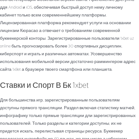
ддя Android и iOS, обеспечивая быстрый доступ нему личному
кабинет только всем современнейшему платформы.
Лицензированная платформа рекомендует услуги на основании
лицензии Кюрасао а отвечает о требованиям современной
букмекерской конторы. Зарегистрированные пользователи 1xbet uz
online быть прогнозировать более 30 спортивных дисциплин,
киберспорт и играть и различных автоматах. Усовершенство
использования мобильной версии достаточно раммингером адрес
сайта 1xBet а браузере твоего смартфона или планшета.
Ставки и Спорт В Бк 1xbet
Для большинства игр, зарегистрированным пользователям
доступны прямого трансляции. Раздел включая статистику матчей,
инфографику только прямые трансляции дли зарегистрированных
пользователей. Только разделы и категории доступны, их не
придется искать, перелистывая страницы ресурса. Букмекер
предлагает интерфейс же 69 языках, же том числе а узбекском.