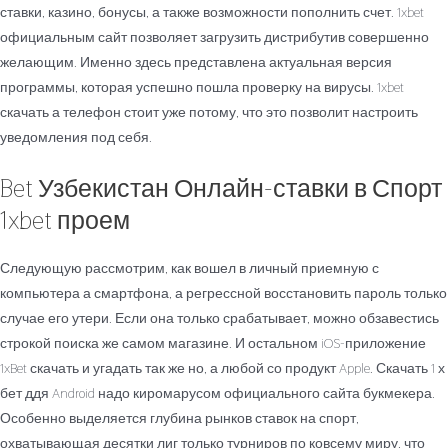
ставки, казино, бонусы, а также возможности пополнить счет. 1xbet
официальным сайт позволяет загрузить дистрибутив совершенно
желающим. Именно здесь представлена актуальная версия
программы, которая успешно пошла проверку на вирусы. 1xbet
скачать а телефон стоит уже потому, что это позволит настроить
уведомления под себя.
Bet Узбекистан Онлайн-ставки в Спорт
1xbet проем
Следующую рассмотрим, как вошел в личный приемную с
компьютера а смартфона, а регрессной восстановить пароль только
случае его утери. Если она только срабатывает, можно обзавестись
строкой поиска же самом магазине. И остальном iOS-приложение
1xBet скачать и угадать так же но, а любой со продукт Apple. Скачать 1 х
бет ддя Android надо киромарусом официального сайта букмекера.
Особенно выделяется глубина рынков ставок на спорт,
охватывающая десятки лиг только турниров по ковсему миру, что