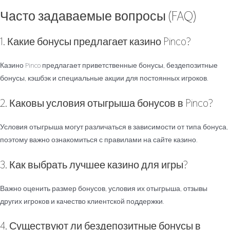
Часто задаваемые вопросы (FAQ)
1. Какие бонусы предлагает казино Pinco?
Казино Pinco предлагает приветственные бонусы, бездепозитные
бонусы, кэшбэк и специальные акции для постоянных игроков.
2. Каковы условия отыгрыша бонусов в Pinco?
Условия отыгрыша могут различаться в зависимости от типа бонуса,
поэтому важно ознакомиться с правилами на сайте казино.
3. Как выбрать лучшее казино для игры?
Важно оценить размер бонусов, условия их отыгрыша, отзывы
других игроков и качество клиентской поддержки.
4. Существуют ли бездепозитные бонусы в