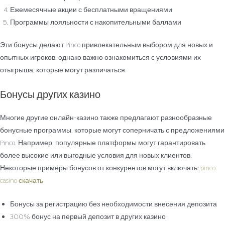
Ежемесячные акции с бесплатными вращениями
Программы лояльности с накопительными баллами
Эти бонусы делают Pinco привлекательным выбором для новых и
опытных игроков, однако важно ознакомиться с условиями их
отыгрыша, которые могут различаться.
Бонусы других казино
Многие другие онлайн-казино также предлагают разнообразные
бонусные программы, которые могут соперничать с предложениями
Pinco. Например, популярные платформы могут гарантировать
более высокие или выгодные условия для новых клиентов.
Некоторые примеры бонусов от конкурентов могут включать:
pinco
casino скачать
Бонусы за регистрацию без необходимости внесения депозита
300% бонус на первый депозит в других казино