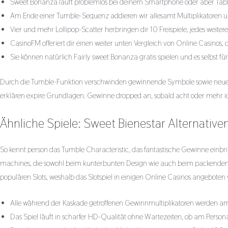
Sweet Bonanza läuft problemlos bei deinem Smartphone oder aber Tabl
Am Ende einer Tumble-Sequenz addieren wir allesamt Multiplikatoren 
Vier und mehr Lollipop-Scatter herbringen dir 10 Freispiele, jedes weite
CasinoFM offeriert dir einen weiter unten Vergleich von Online Casinos, 
Sie können natürlich Fairly sweet Bonanza gratis spielen und es selbst fü
Durch die Tumble-Funktion verschwinden gewinnende Symbole sowie neue rut
erklären expire Grundlagen. Gewinne dropped an, sobald acht oder mehr 
Ähnliche Spiele: Sweet Bienestar Alternative
So kennt person das Tumble Characteristic, das fantastische Gewinne einbri
machines, die sowohl beim kunterbunten Design wie auch beim packenden Spi
populären Slots, weshalb das Slotspiel in einigen Online Casinos angeboten 
Alle während der Kaskade getroffenen Gewinnmultiplikatoren werden a
Das Spiel läuft in scharfer HD-Qualität ohne Wartezeiten, ob am Person