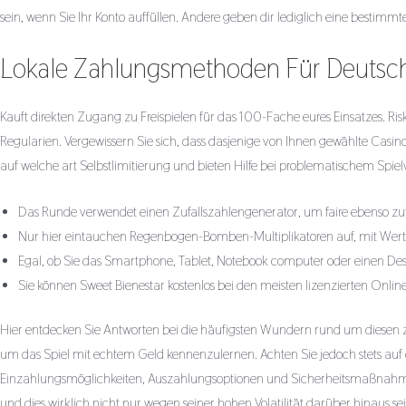
sein, wenn Sie Ihr Konto auffüllen. Andere geben dir lediglich eine bestimmt
Lokale Zahlungsmethoden Für Deutsch
Kauft direkten Zugang zu Freispielen für das 100-Fache eures Einsatzes. Ris
Regularien. Vergewissern Sie sich, dass dasjenige von Ihnen gewählte Casi
auf welche art Selbstlimitierung und bieten Hilfe bei problematischem Spie
Das Runde verwendet einen Zufallszahlengenerator, um faire ebenso zufä
Nur hier eintauchen Regenbogen-Bomben-Multiplikatoren auf, mit Werte
Egal, ob Sie das Smartphone, Tablet, Notebook computer oder einen Des
Sie können Sweet Bienestar kostenlos bei den meisten lizenzierten Onlin
Hier entdecken Sie Antworten bei die häufigsten Wundern rund um diesen 
um das Spiel mit echtem Geld kennenzulernen. Achten Sie jedoch stets auf 
Einzahlungsmöglichkeiten, Auszahlungsoptionen und Sicherheitsmaßnahmen in
und dies wirklich nicht nur wegen seiner hohen Volatilität darüber hinaus s