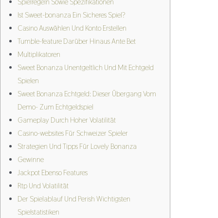
Spielregeln Sowie Spezifikationen
Ist Sweet-bonanza Ein Sicheres Spiel?
Casino Auswählen Und Konto Erstellen
Tumble-feature Darüber Hinaus Ante Bet
Multiplikatoren
Sweet Bonanza Unentgeltlich Und Mit Echtgeld
Spielen
Sweet Bonanza Echtgeld: Dieser Übergang Vom
Demo- Zum Echtgeldspiel
Gameplay Durch Hoher Volatilität
Casino-websites Für Schweizer Spieler
Strategien Und Tipps Für Lovely Bonanza
Gewinne
Jackpot Ebenso Features
Rtp Und Volatilität
Der Spielablauf Und Perish Wichtigsten
Spielstatistiken