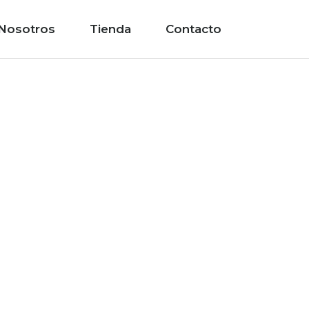
Nosotros
Tienda
Contacto