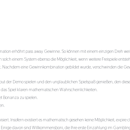
ation erhöhrt pass away Gewinne. So können mit einem einzigen Dreh weit
olch einem System ebenso die Möglichkeit, wenn weitere Freispiele entstehe
Slot. Nachdem eine Gewinnkombination gebildet wurde, verschwinden die Ge
out der Demo spielen und den unglaublichen Spielspaß genießen, den dieser
gt das Spiel klaren mathematischen Wahrscheinlichkeiten.
t Bonanza zu spielen.
en.
ert. Insofern existiert es mathematisch gesehen keine Möglichkeit, expire c
. Einige davon sind Willkommensboni, die Ihre erste Einzahlung im Gambling