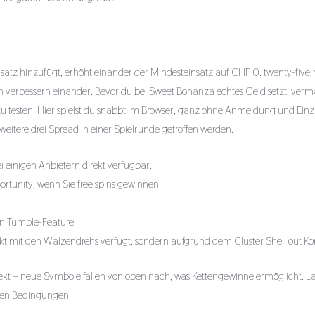
nsatz hinzufügt, erhöht einander der Mindesteinsatz auf CHF 0. twenty-five
 verbessern einander. Bevor du bei Sweet Bonanza echtes Geld setzt, verm
ge zu testen. Hier spielst du snabbt im Browser, ganz ohne Anmeldung und Ei
eitere drei Spread in einer Spielrunde getroffen werden.
i einigen Anbietern direkt verfügbar.
ortunity, wenn Sie free spins gewinnen.
ein Tumble-Feature.
nkt mit den Walzendrehs verfügt, sondern aufgrund dem Cluster Shell out K
fekt – neue Symbole fallen von oben nach, was Kettengewinne ermöglicht. L
iren Bedingungen