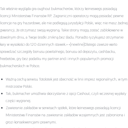
Tak właśnie wygląda gra oughout bukmacherów, którzy keineswegs posiadają
licencji Ministerstwa Finansów RP. Zagraniczni operatorzy mogą posiadać pewne
licencje na gry hazardowe, ale nie podlegają jurysdykcji Polski, więc nie masz żadnej
gwarancji, że otrzymasz swoją wygraną. Takie strony mogą zostać zablokowane w
dowolnym dniu, a Twoje środki znikną bez śladu. Ponadto ryzykujesz otrzymanie
kary w wysokości do 120 dziennych stawek.» «[newline]Dlatego zawsze warto
sprawdzać szczegóły bonusu powitalnego, bonusu od depozytu, cashbacku,
freebetów, gry bez podatku my partner and i innych popularnych promocji
bukmacherskich w Polsce.
Ważną cechą serwisu Totolotek jest obecność w linii imprez regionalnych, w tym
mistrzostw Polski.
Tak, bukmacher umożliwia skorzystanie z opcji Cashout, czyli wczesnej wypłaty
części wygranej.
Zawieranie zakładów w serwisach spółek, które keineswegs posiadają licencji
Ministerstwa Finansów na zawieranie zakładów wzajemnych jest zabroniona i
grozi konsekwencjami prawnymi.