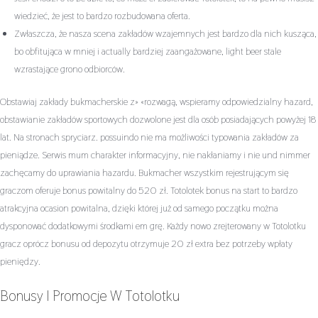
wiedzieć, że jest to bardzo rozbudowana oferta.
Zwłaszcza, że nasza scena zakładów wzajemnych jest bardzo dla nich kusząca,
bo obfitująca w mniej i actually bardziej zaangażowane, light beer stale
wzrastające grono odbiorców.
Obstawiaj zakłady bukmacherskie z» «rozwagą, wspieramy odpowiedzialny hazard,
obstawianie zakładów sportowych dozwolone jest dla osób posiadających powyżej 18
lat. Na stronach spryciarz. possuindo nie ma możliwości typowania zakładów za
pieniądze. Serwis mum charakter informacyjny, nie nakłaniamy i nie und nimmer
zachęcamy do uprawiania hazardu. Bukmacher wszystkim rejestrującym się
graczom oferuje bonus powitalny do 520 zł. Totolotek bonus na start to bardzo
atrakcyjna ocasion powitalna, dzięki której już od samego początku można
dysponować dodatkowymi środkami em grę. Każdy nowo zrejterowany w Totolotku
gracz oprócz bonusu od depozytu otrzymuje 20 zł extra bez potrzeby wpłaty
pieniędzy.
Bonusy I Promocje W Totolotku