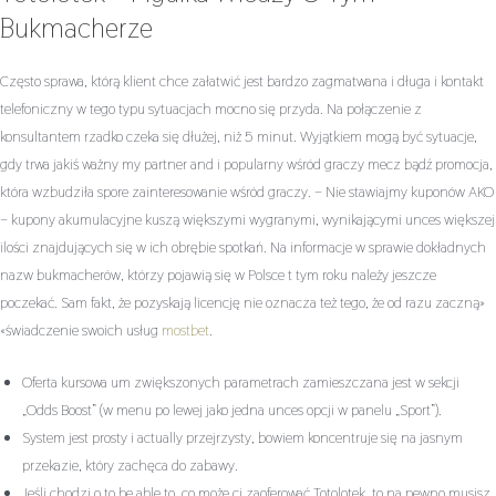
Bukmacherze
Często sprawa, którą klient chce załatwić jest bardzo zagmatwana i długa i kontakt
telefoniczny w tego typu sytuacjach mocno się przyda. Na połączenie z
konsultantem rzadko czeka się dłużej, niż 5 minut. Wyjątkiem mogą być sytuacje,
gdy trwa jakiś ważny my partner and i popularny wśród graczy mecz bądź promocja,
która wzbudziła spore zainteresowanie wśród graczy. – Nie stawiajmy kuponów AKO
– kupony akumulacyjne kuszą większymi wygranymi, wynikającymi unces większej
ilości znajdujących się w ich obrębie spotkań. Na informacje w sprawie dokładnych
nazw bukmacherów, którzy pojawią się w Polsce t tym roku należy jeszcze
poczekać. Sam fakt, że pozyskają licencję nie oznacza też tego, że od razu zaczną»
«świadczenie swoich usług
mostbet
.
Oferta kursowa um zwiększonych parametrach zamieszczana jest w sekcji
„Odds Boost” (w menu po lewej jako jedna unces opcji w panelu „Sport”).
System jest prosty i actually przejrzysty, bowiem koncentruje się na jasnym
przekazie, który zachęca do zabawy.
Jeśli chodzi o to be able to, co może ci zaoferować Totolotek, to na pewno musisz