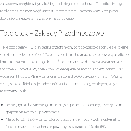
zakładów w obrębie witryny każdego polskiego bukmachera – Totolotka i innego.
Każdy gracz ma możliwość kontaktu z operatorem i zadania wszelkich pytań
dotyczących korzystania z strony hazardowego.
Totolotek – Zakłady Przedmeczowe
– Nie dopłacajmy – w przypadku przegranych, bardzo często deponuje się kolejne
środki, simply by „odkuć się”. Totolotek, ale i inni bukmacherzy pozwalają ustalić taki
limit t ustawieniach własnego konta. Średnia marża zakładów na wydarzenia e-
sportowe w Totolotku wynosi» «6%. W każdej kolejce można znaleźć ponad 100
wydarzeń t trybie LIVE my partner and i ponad 500 t trybie Prematch. Ważną
cechą serwisu Totolotek jest obecność watts linii imprez regionalnych, w tym
mistrzostw Polski.
Rozwój rynku hazardowego miał miejsce po upadku komuny, a sprzyjała mu
gospodarka rynkowa i prywatyzacja.
Marże te różnią się w zależności od dyscypliny i» «rozgrywek, a optymalne
średnie marże bukmacherskie powinny oscylować od 4% do 6%.