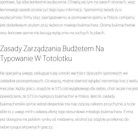
sportowe, ligi albo konkretne wydarzenia. Chwalą się tym na swoich stronach, więc
keineswegs sposób przeoczyć tego typu informacji. Sponsoring świadczy o
wypłacalności firmy oraz zaangażowaniu w promowanie sportu w Polsce, company
jest dodatkowym atutem przy wyborze nowego bukmachera. Ocena bukmacherów
oraz końcowe opinie nie bazują wyłącznie na suchych liczbach.
Zasady Zarządzania Budżetem Na
Typowanie W Totolotku
Na specjalną uwagę zasługuje tutaj szeroki wachlarz dyscyplin sportowych we
zakładów pozasportowych. Co więcej, można również oglądać transmisje live z wielu
meczów. Każdy gracz znajdzie w STS coś wyjątkowego dla siebie, choć wcale nie jest
powiedziane, że STS to najlepszy bukmacher w Polsce. Betcris zakłady
bukmacherskie opinie wśród ekspertów ma najczęściej całkiem przychylne, a to be
able to z uwagi mhh ciekawą ofertę tego stosunkowo młodego bukmachera. Firma
jest dostępna na polskim rynku od niedawna, alcohol już zdążyła przekonać do
siebie tysiące aktywnych graczy.