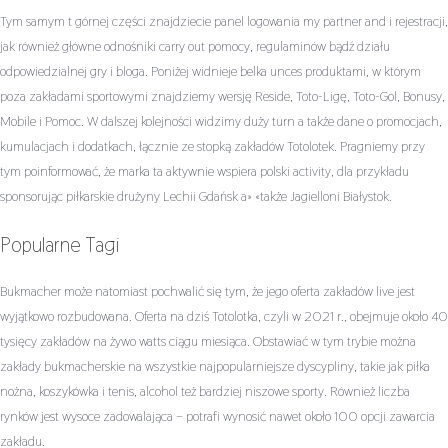
Tym samym t górnej części znajdziecie panel logowania my partner and i rejestracji,
jak również główne odnośniki carry out pomocy, regulaminów bądź działu
odpowiedzialnej gry i bloga. Poniżej widnieje belka unces produktami, w którym
poza zakładami sportowymi znajdziemy wersję Reside, Toto-Ligę, Toto-Gol, Bonusy,
Mobile i Pomoc. W dalszej kolejności widzimy duży turn a także dane o promocjach,
kumulacjach i dodatkach, łącznie ze stopką zakładów Totolotek. Pragniemy przy
tym poinformować, że marka ta aktywnie wspiera polski activity, dla przykładu
sponsorując piłkarskie drużyny Lechii Gdańsk a» «także Jagielloni Białystok.
Popularne Tagi
Bukmacher może natomiast pochwalić się tym, że jego oferta zakładów live jest
wyjątkowo rozbudowana. Oferta na dziś Totolotka, czyli w 2021 r., obejmuje około 40
tysięcy zakładów na żywo watts ciągu miesiąca. Obstawiać w tym trybie można
zakłady bukmacherskie na wszystkie najpopularniejsze dyscypliny, takie jak piłka
nożna, koszykówka i tenis, alcohol też bardziej niszowe sporty. Również liczba
rynków jest wysoce zadowalająca – potrafi wynosić nawet około 100 opcji zawarcia
zakładu.