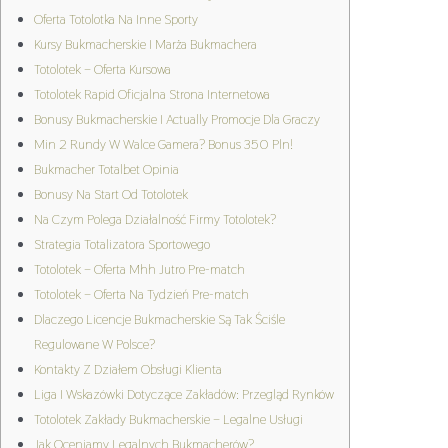
Oferta Totolotka Na Inne Sporty
Kursy Bukmacherskie I Marża Bukmachera
Totolotek – Oferta Kursowa
Totolotek Rapid Oficjalna Strona Internetowa
Bonusy Bukmacherskie I Actually Promocje Dla Graczy
Min 2 Rundy W Walce Gamera? Bonus 350 Pln!
Bukmacher Totalbet Opinia
Bonusy Na Start Od Totolotek
Na Czym Polega Działalność Firmy Totolotek?
Strategia Totalizatora Sportowego
Totolotek – Oferta Mhh Jutro Pre-match
Totolotek – Oferta Na Tydzień Pre-match
Dlaczego Licencje Bukmacherskie Są Tak Ściśle
Regulowane W Polsce?
Kontakty Z Działem Obsługi Klienta
Liga I Wskazówki Dotyczące Zakładów: Przegląd Rynków
Totolotek Zakłady Bukmacherskie – Legalne Usługi
Jak Oceniamy Legalnych Bukmacherów?