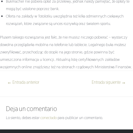
Bukmacher nie pobiera opłat za przelewy, jednak należy pamiętać, że opłaty te
mogą być ustalone poprzez bank.
Oferta na zakłady w Totolotku uwzględnia też kilka odmiennych ciekawych
rozwiązań, które związane są unces rozrywką oraz światem sportu.
Plusem takiego rozwiązania jest fakt, że nie musisz niczego pobierać – wystarczy
dowolna przeglądarka mobilna na telefonie lub tablecie. Legalnego buka możesz
zweryfikować, przechodząc do stopki na jego stronie, gdzie powinna być
umieszczona informacja u licencji. Aktualną listę certyfikowanych zakładów
wzajemnych online znajdziesz też na stronach rządowych Ministerstwa Finansów.
←
Entrada anterior
Entrada siguiente
→
Deja un comentario
Lo siento, debes estar
conectado
para publicar un comentario.