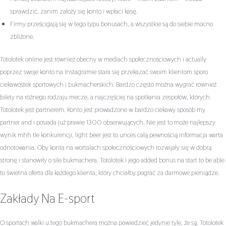
sprawdzić, zanim założy się konto i wpłaci kasę.
Firmy prześcigają się w tego typu bonusach, a wszystkie są do siebie mocno
zbliżone.
Totolotek online jest również obecny w mediach społecznościowych i actually
poprzez swoje konto na Instagramie stara się przekazać swoim klientom sporo
ciekawostek sportowych i bukmacherskich. Bardzo często można wygrać również
bilety na różnego rodzaju mecze, a najczęściej na spotkania zespołów, których
Totolotek jest partnerem. Konto jest prowadzone w bardzo ciekawy sposób my
partner and i posiada już prawie 1300 obserwujących. Nie jest to może najlepszy
wynik mhh tle konkurencji, light beer jest to unces całą pewnością informacja warta
odnotowania. Oby konta na wortalach społecznościowych rozwijały się w dobrą
stronę i stanowiły o sile bukmachera. Totolotek i jego added bonus na start to be able
to świetna oferta dla każdego klienta, który chciałby pograć za darmowe pieniądze.
Zakłady Na E-sport
O sportach walki u tego bukmachera można powiedzieć jedynie tyle, że są. Totolotek