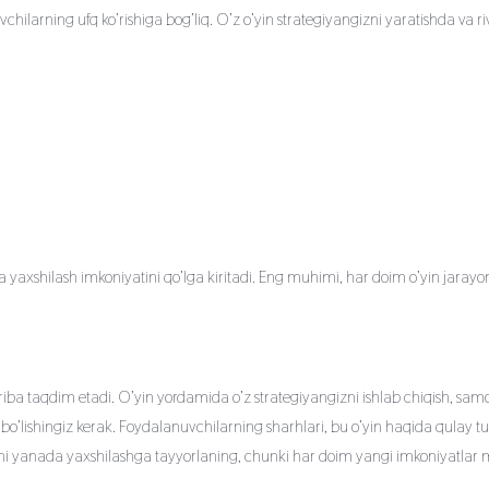
chilarning ufq ko’rishiga bog’liq. O’z o’yin strategiyangizni yaratishda va ri
a yaxshilash imkoniyatini qo’lga kiritadi. Eng muhimi, har doim o’yin jarayon
ajriba taqdim etadi. O’yin yordamida o’z strategiyangizni ishlab chiqish, sam
 bo’lishingiz kerak. Foydalanuvchilarning sharhlari, bu o’yin haqida qulay 
ngizni yanada yaxshilashga tayyorlaning, chunki har doim yangi imkoniyatlar