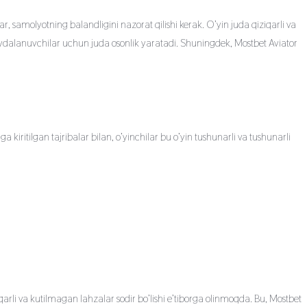
r, samolyotning balandligini nazorat qilishi kerak. O’yin juda qiziqarli va
 foydalanuvchilar uchun juda osonlik yaratadi. Shuningdek, Mostbet Aviator
ga kiritilgan tajribalar bilan, o’yinchilar bu o’yin tushunarli va tushunarli
arli va kutilmagan lahzalar sodir bo’lishi e’tiborga olinmoqda. Bu, Mostbet