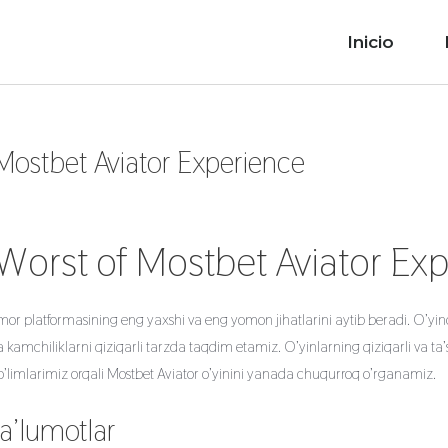
Inicio
Mostbet Aviator Experience
Worst of Mostbet Aviator Ex
mor platformasining eng yaxshi va eng yomon jihatlarini aytib beradi. O’yinc
kamchiliklarni qiziqarli tarzda taqdim etamiz. O’yinlarning qiziqarli va ta’s
Bo’limlarimiz orqali Mostbet Aviator o’yinini yanada chuqurroq o’rganamiz.
a’lumotlar