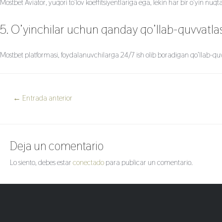
Mostbet Aviator, yuqori to’lov koeffitsiyentlariga ega, lekin har bir o’yin nuq
5. O’yinchilar uchun qanday qo’llab-quvvatla
Mostbet platformasi, foydalanuvchilarga 24/7 ish olib boradigan qo’llab-quv
←
Entrada anterior
Deja un comentario
Lo siento, debes estar
conectado
para publicar un comentario.