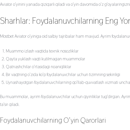
Aviator o’yinini yanada qiziqarli qiladi va o’yin davomida o’z g’oyalaringizn
Sharhlar: Foydalanuvchilarning Eng Yom
Mostbet Aviator o’yiniga oid salbiy tajribalar ham mavjud. Ayrim foydalanuv
Muammo izlash vaqtida texnik nosozliklar
Qayta yuklash vaqti kutilmagan muammolar
Qatnashchilar o’rtasidagi noaniqliklar
Bir vaqtning o’zida ko’p foydalanuvchilar uchun tizimning sekinligi
Uynashayotgan foydalanuvchilarning qo’llab-quvvatlash xizmati uncha
Bu muammolar, ayrim foydalanuvchilar uchun qiyinliklar tug’dirgan. Ayrim
ta’sir qiladi.
Foydalanuvchilarning O’yin Qarorlari