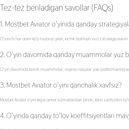
Tez-tez beriladigan savollar (FAQs)
1. Mostbet Aviator o’yinida qanday strategiy
O’yinchi har doim ko’p nazorat qilish, kichik boshlash va o’z strategiyalarini
2. O’yin davomida qanday muammolar yuz b
O’yin davomida texnik muammolar, noaniq natijalar yoki platformaning seki
3. Mostbet Aviator o’yini qanchalik xavfsiz?
Mostbet Aviator o’yini legal qimor xizmatlaridan biridir, lekin xavfsizlikni 
4. O’yinda qanday to’lov koeffitsiyentlari ma