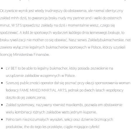
Oczywiście wynik jest wtedy trudniejszy do obstawienia, ale niemal identyczny
zakład mhh dziś, to gwarancja braku nudy my partner and i walki do ostatnich
minut. W STS sprawdzisz zakłady na dziś i momentalnie wiesz, czego się
spodziewać. A ksfd że sportowych wydarzeń każdego dnia keineswegs brakuje, to
braku rywalizacji nie mother co się obawiać. Nasz serwis Zakładybukmacherskie. net
zawiera wyłącznie legalnych bukmacherów sportowych w Polsce, którzy uzyskali
licencję Ministerstwa Finansów.
LV BET to be able to legalny bukmacher, który posiada zezwolenie na
urządzenie zakładów wzajemnych w Polsce.
Szerszej publiczności operator dał się poznać przy okazji sponsorowania woman
federacji FAME MIXED MARTIAL ARTS, jednak po dwóch latach współpracy
doszło do jej zakończenia.
Zakład systemowy, nazywany również maxikombi, pozwala em obstawienie
wielu kombinacji różnych zakładów watts jednym kuponie.
Pełno tam niezrozumiałych wyrażeń, sekcji oraz dziwnie brzmiących
produktów, the do tego les przeklęte, ciągle migające cyferki!