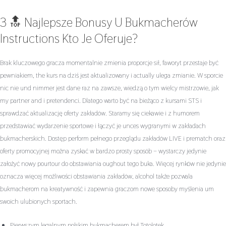
3 🔝 Najlepsze Bonusy U Bukmacherów
Instructions Kto Je Oferuje?
Brak kluczowego gracza momentalnie zmienia proporcje sił, faworyt przestaje być
pewniakiem, the kurs na dziś jest aktualizowany i actually ulega zmianie. W sporcie
nic nie und nimmer jest dane raz na zawsze, wiedzą o tym wielcy mistrzowie, jak
my partner and i pretendenci. Dlatego warto być na bieżąco z kursami STS i
sprawdzać aktualizację oferty zakładów. Staramy się ciekawie i z humorem
przedstawiać wydarzenie sportowe i łączyć je unces wygranymi w zakładach
bukmacherskich. Dostęp perform pełnego przeglądu zakładów LIVE i prematch oraz
oferty promocyjnej można zyskać w bardzo prosty sposób – wystarczy jedynie
założyć nowy pourtour do obstawiania oughout tego buka. Więcej rynków nie jedynie
oznacza więcej możliwości obstawiania zakładów, alcohol także pozwala
bukmacherom na kreatywność i zapewnia graczom nowe sposoby myślenia um
swoich ulubionych sportach.
Pierwszym legalnym polskim bukmacherem był Totolotek.