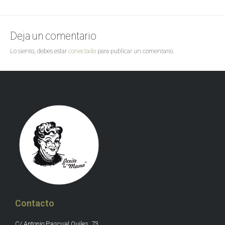
Deja un comentario
Lo siento, debes estar
conectado
para publicar un comentario.
Contacto
C/ Antonio Pascual Quiles, 73