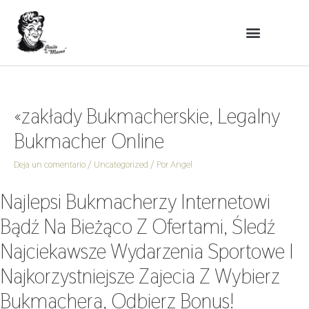
«zakłady Bukmacherskie, Legalny
Bukmacher Online
Deja un comentario
/
Uncategorized
/ Por
Angel
Najlepsi Bukmacherzy Internetowi
Bądź Na Bieżąco Z Ofertami, Śledź
Najciekawsze Wydarzenia Sportowe I
Najkorzystniejsze Zajecia Z Wybierz
Bukmachera, Odbierz Bonus!