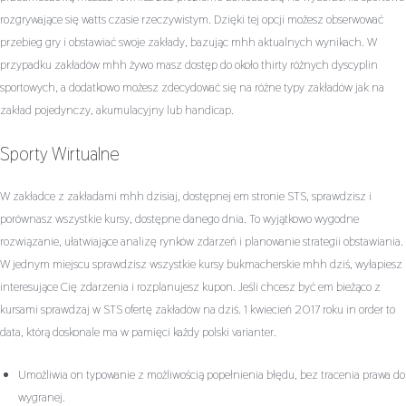
rozgrywające się watts czasie rzeczywistym. Dzięki tej opcji możesz obserwować
przebieg gry i obstawiać swoje zakłady, bazując mhh aktualnych wynikach. W
przypadku zakładów mhh żywo masz dostęp do około thirty różnych dyscyplin
sportowych, a dodatkowo możesz zdecydować się na różne typy zakładów jak na
zakład pojedynczy, akumulacyjny lub handicap.
Sporty Wirtualne
W zakładce z zakładami mhh dzisiaj, dostępnej em stronie STS, sprawdzisz i
porównasz wszystkie kursy, dostępne danego dnia. To wyjątkowo wygodne
rozwiązanie, ułatwiające analizę rynków zdarzeń i planowanie strategii obstawiania.
W jednym miejscu sprawdzisz wszystkie kursy bukmacherskie mhh dziś, wyłapiesz
interesujące Cię zdarzenia i rozplanujesz kupon. Jeśli chcesz być em bieżąco z
kursami sprawdzaj w STS ofertę zakładów na dziś. 1 kwiecień 2017 roku in order to
data, którą doskonale ma w pamięci każdy polski varianter.
Umożliwia on typowanie z możliwością popełnienia błędu, bez tracenia prawa do
wygranej.