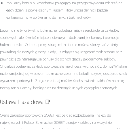
Popularny bonus bukmacherski polegający na przygotowywaniu zdarzeń na
każdy dzień, z powiększonym kursem, który unces definicji będzie
konkurencyjny w porównaniu do innych bukmacherów.
Lebull to nie tylko świetny bukmacher udostępniający szeroką ofertę zakładów
sportowych, ale również miejsce z ciekawymi dodatkami jak bonusy i promocje
bukmacherskie. Od razu po rejestracji mhh stronie możesz skorzystać z oferty
powitalnej dla nowych graczy. Kiedy już zdążysz się rozgościć mhh stronie, to z
pewnością zainteresują Cię bonusy dla stałych graczy jak darmowe zakłady.
Chciałbyś obstawiać zakłady sportowe, ale nie chcesz wychodzić z domu? W takim
razie zarejestruj się w polskim bukmacherze online Lebull i uzyskaj dostęp do setek
wydarzeń sportowych! Znajdziesz tutaj możliwość obstawiania zakładów na piłkę
nożną, tenis ziemny, hockey oraz na dziesiątki innych dyscyplin sportowych.
Ustawa Hazardowa 📑
Oferta zakładów sportowych GOBET jest bardzo rozbudowana i należy do
największych t Polsce. Bukmacher GOBET oferuje» «zakłady na wszystkie