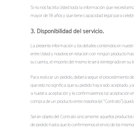
Si no nos facilita Usted toda la información que necesitam
mayor de 18 años y que tiene capacidad legal para celebra
3. Disponibilidad del servicio.
La presente información y los detalles contenidos en nuest
entre Usted y nosotros en relación con ningún producto ha
su cuenta, el importe del mismo le será reintegrado en su t
Para realizar un pedido, deberá seguir el procedimiento de
que esto no significa que su pedido haya sido aceptado, y
a nuestra aceptación y le confirmaremos tal aceptación en
compra de un producto entre nosotros (el “Contrato”) qu
Serán objeto del Contrato únicamente aquellos productos r
de pedido hasta que le confirmemos el envío de los mism