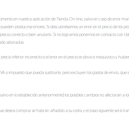
a momento en nuestra aplicación de Tienda On-line, salvo en caso de error ma
s, pueden producirse errores. Si descubriésemos un error en el precio de los
 precio correcto o bien anularlo. Si no logramos ponernos en contacto con Ust
sido abonadas.
precio inferior incorrecto si el error en el precio es obvio e inequívoco y hu
IVA o impuesto que pueda sustituirle, pero excluyen los gastos de envío, que
lvo en lo establecido anteriormente) los posibles cambios no afectarán a l
ue desea comprar se habrán añadido a su cesta y el paso siguiente será trami