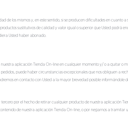
dad de los mismos y, en este sentido, si se producen dificultades en cuanto a 
 productos sustitutivos de calidad y valor igual o superior que Usted podrá 
udiera Usted haber abonado.
e nuestra aplicación Tienda On-line en cualquier momento y/ o a quitar o m
s pedidos, puede haber circunstancias excepcionales que nos obliguen a re
ondremos en contacto con Usted a la mayor brevedad posible informándole de
r tercero por el hecho de retirar cualquier producto de nuestra aplicación T
o contenido de nuestra aplicación Tienda On-line, o por negarnos a tramita