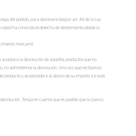
trega del pedido, para devolverlo (según art. 44 de la Ley
usted ha conocido el derecho de desistimiento desde la
cimiento mercantil.
e aceptará la devolución de aquellos productos que no
ado, no admitiremos la devolución. Una vez que recibamos
el producto y se procederá al abono de su importe a través
o devolución. Tenga en cuenta que es posible que su banco