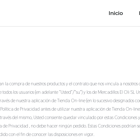
Inicio
 la compra de nuestros productos y el contrato que nos vincula a nosotros do
odos los usuarios (en adelante “Usted”/”su”) y los de Mercadillos El Oli SL Uni
través de nuestra aplicación de Tienda On-line (en lo sucesivo designados c
lítica de Privacidad antes de utilizar nuestra aplicación de Tienda On-line o
ravés del mismo, Usted consiente quedar vinculado por estas Condiciones y por
ica de Privacidad , no debe hacer ningún pedido. Estas Condiciones podrían
ido con el fin de conocer las disposiciones en vigor.