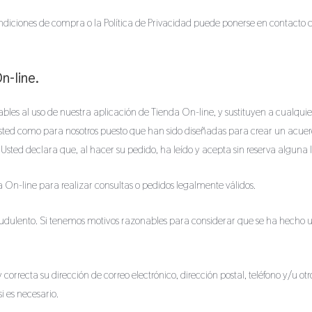
diciones de compra o la Política de Privacidad puede ponerse en contacto con
n-line.
bles al uso de nuestra aplicación de Tienda On-line, y sustituyen a cualquier
sted como para nosotros puesto que han sido diseñadas para crear un acuerd
sted declara que, al hacer su pedido, ha leído y acepta sin reserva alguna 
 On-line para realizar consultas o pedidos legalmente válidos.
raudulento. Si tenemos motivos razonables para considerar que se ha hecho 
 correcta su dirección de correo electrónico, dirección postal, teléfono y/u 
i es necesario.