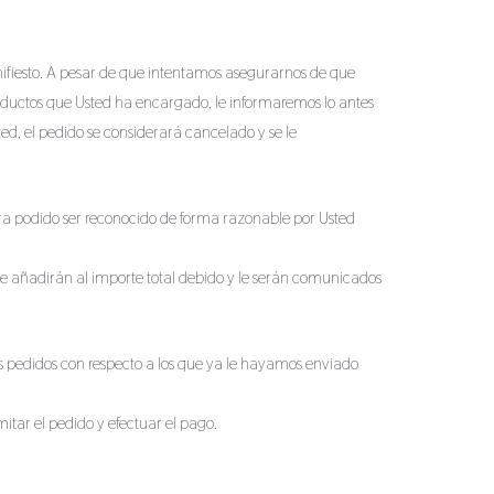
nifiesto. A pesar de que intentamos asegurarnos de que
 productos que Usted ha encargado, le informaremos lo antes
ed, el pedido se considerará cancelado y se le
biera podido ser reconocido de forma razonable por Usted
 se añadirán al importe total debido y le serán comunicados
os pedidos con respecto a los que ya le hayamos enviado
tar el pedido y efectuar el pago.