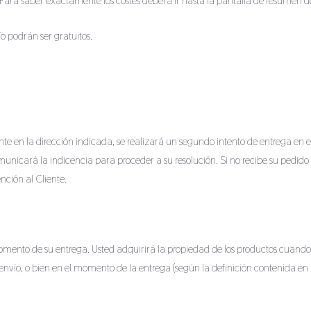
o. Para saber exactamente los costes deberá ir hasta la pantalla de resumen d
ío podrán ser gratuitos.
ente en la dirección indicada, se realizará un segundo intento de entrega en el
omunicará la indicencia para proceder a su resolución. Si no recibe su pedido 
nción al Cliente.
l momento de su entrega. Usted adquirirá la propiedad de los productos cuan
 envío, o bien en el momento de la entrega (según la definición contenida en 