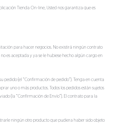
aplicación Tienda On-line, Usted nos garantiza que es
vitación para hacer negocios. No existirá ningún contrato
a no es aceptada y ya se le hubiese hecho algún cargo en
e su pedido (el “Confirmación de pedido”). Tenga en cuenta
prar uno o más productos. Todos los pedidos están sujetos
ado (la “Confirmación de Envío”). El contrato para la
trarle ningún otro producto que pudiera haber sido objeto