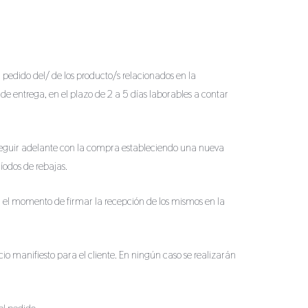
l pedido del/ de los producto/s relacionados en la
de entrega, en el plazo de 2 a 5 días laborables a contar
 seguir adelante con la compra estableciendo una nueva
íodos de rebajas.
en el momento de firmar la recepción de los mismos en la
cio manifiesto para el cliente. En ningún caso se realizarán