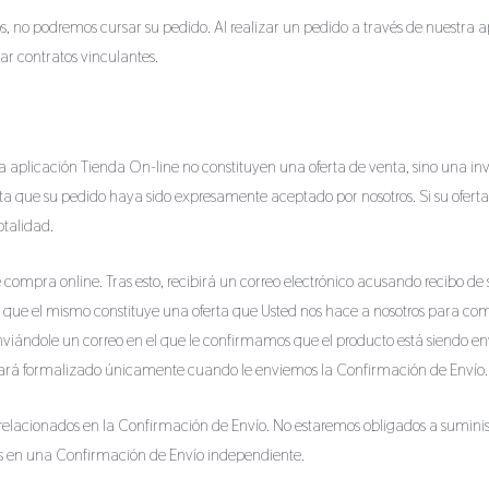
os, no podremos cursar su pedido. Al realizar un pedido a través de nuestra 
r contratos vinculantes.
ra aplicación Tienda On-line no constituyen una oferta de venta, sino una in
sta que su pedido haya sido expresamente aceptado por nosotros. Si su ofert
otalidad.
 compra online. Tras esto, recibirá un correo electrónico acusando recibo d
a que el mismo constituye una oferta que Usted nos hace a nosotros para com
viándole un correo en el que le confirmamos que el producto está siendo envi
edará formalizado únicamente cuando le enviemos la Confirmación de Envío.
elacionados en la Confirmación de Envío. No estaremos obligados a suminis
os en una Confirmación de Envío independiente.