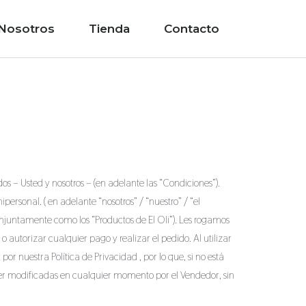
Nosotros
Tienda
Contacto
s – Usted y nosotros – (en adelante las “Condiciones”).
personal. ( en adelante “nosotros” / “nuestro” / “el
onjuntamente como los “Productos de El Oli”). Les rogamos
 autorizar cualquier pago y realizar el pedido. Al utilizar
 nuestra Política de Privacidad , por lo que, si no está
 ser modificadas en cualquier momento por el Vendedor, sin