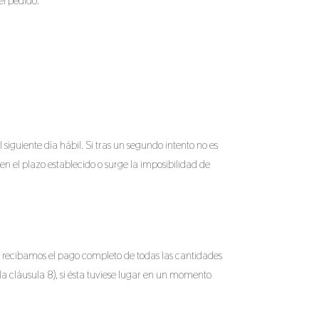
el pedido.
 siguiente día hábil. Si tras un segundo intento no es
en el plazo establecido o surge la imposibilidad de
do recibamos el pago completo de todas las cantidades
la cláusula 8), si ésta tuviese lugar en un momento