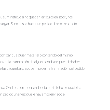
su suministro, o si no quedan artículos en stock, nos
encargar. Si no desea hacer un pedido de esos productos
odificar cualquier material o contenido del mismo.
chazar la tramitación de algún pedido después de haber
 las circunstancias que impiden la tramitación del pedido
ienda On-line, con independencia de si dicho producto ha
r un pedido una vez que le hayamos enviado el