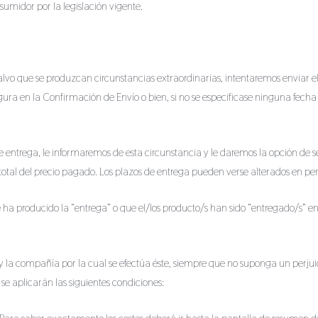
sumidor por la legislación vigente.
 salvo que se produzcan circunstancias extraordinarias, intentaremos enviar e
ura en la Confirmación de Envío o bien, si no se especificase ninguna fecha 
e entrega, le informaremos de esta circunstancia y le daremos la opción de
total del precio pagado. Los plazos de entrega pueden verse alterados en per
e ha producido la “entrega” o que el/los producto/s han sido “entregado/s” 
o y la compañía por la cual se efectúa éste, siempre que no suponga un perjui
 se aplicarán las siguientes condiciones: