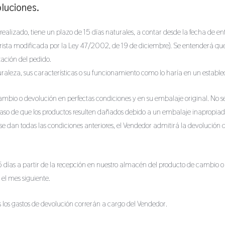
oluciones.
ealizado, tiene un plazo de 15 días naturales, a contar desde la fecha de en
sta modificada por la Ley 47/2002, de 19 de diciembre). Se entenderá que 
zación del pedido.
aleza, sus características o su funcionamiento como lo haría en un estable
mbio o devolución en perfectas condiciones y en su embalaje original. No s
n caso de que los productos resulten dañados debido a un embalaje inapropi
an todas las condiciones anteriores, el Vendedor admitirá la devolución d
5 días a partir de la recepción en nuestro almacén del producto de cambio 
 el mes siguiente.
s los gastos de devolución correrán a cargo del Vendedor.