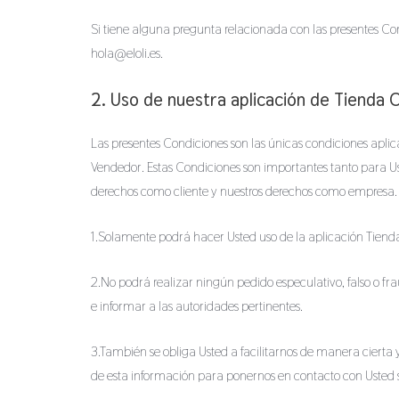
Si tiene alguna pregunta relacionada con las presentes Con
hola@eloli.es.
2. Uso de nuestra aplicación de Tienda O
Las presentes Condiciones son las únicas condiciones aplica
Vendedor. Estas Condiciones son importantes tanto para U
derechos como cliente y nuestros derechos como empresa. U
1.Solamente podrá hacer Usted uso de la aplicación Tienda
2.No podrá realizar ningún pedido especulativo, falso o f
e informar a las autoridades pertinentes.
3.También se obliga Usted a facilitarnos de manera cierta y
de esta información para ponernos en contacto con Usted s