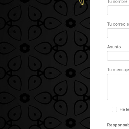
Tu nombre (
Tu correo e
Asunto
Tu mensaje
He l
Responsab