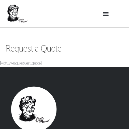
Request a Quote
[yith_ywraq_request_quote]