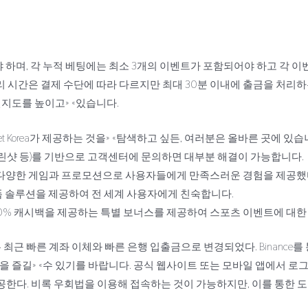
 하며, 각 누적 베팅에는 최소 3개의 이벤트가 포함되어야 하고 각 이
 처리 시간은 결제 수단에 따라 다르지만 최대 30분 이내에 출금을 처리
지도를 높이고» «있습니다.
bet Korea가 제공하는 것을» «탐색하고 싶든, 여러분은 올바른 곳에 있습
크린샷 등)를 기반으로 고객센터에 문의하면 대부분 해결이 가능합니다.
 다양한 게임과 프로모션으로 사용자들에게 만족스러운 경험을 제공했
폼 솔루션을 제공하여 전 세계 사용자에게 친숙합니다.
최대 30% 캐시백을 제공하는 특별 보너스를 제공하여 스포츠 이벤트에 대
)은 최근 빠른 계좌 이체와 빠른 은행 입출금으로 변경되었다. Binance
즐길» «수 있기를 바랍니다. 공식 웹사이트 또는 모바일 앱에서 로그인한
 제공한다. 비록 우회법을 이용해 접속하는 것이 가능하지만, 이를 통한