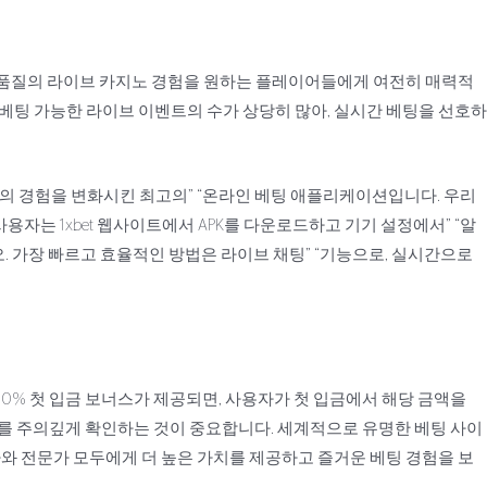
높은 품질의 라이브 카지노 경험을 원하는 플레이어들에게 여전히 매력적
 베팅 가능한 라이브 이벤트의 수가 상당히 많아, 실시간 베팅을 선호하
팬들의 경험을 변화시킨 최고의” “온라인 베팅 애플리케이션입니다. 우리
사용자는 1xbet 웹사이트에서 APK를 다운로드하고 기기 설정에서” “알
 가장 빠르고 효율적인 방법은 라이브 채팅” “기능으로, 실시간으로
100% 첫 입금 보너스가 제공되면, 사용자가 첫 입금에서 해당 금액을
이를 주의깊게 확인하는 것이 중요합니다. 세계적으로 유명한 베팅 사이
자와 전문가 모두에게 더 높은 가치를 제공하고 즐거운 베팅 경험을 보