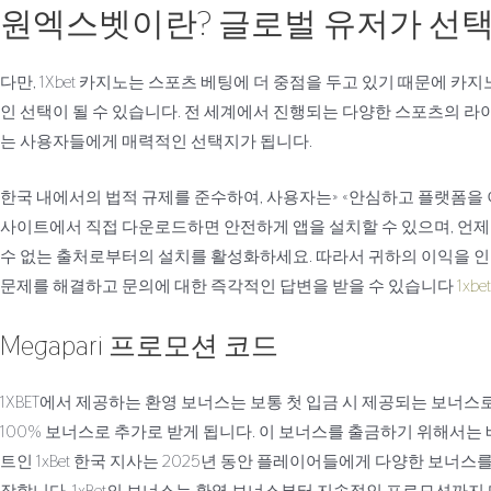
원엑스벳이란? 글로벌 유저가 선택
다만, 1Xbet 카지노는 스포츠 베팅에 더 중점을 두고 있기 때문에
인 선택이 될 수 있습니다. 전 세계에서 진행되는 다양한 스포츠의 라
는 사용자들에게 매력적인 선택지가 됩니다.
한국 내에서의 법적 규제를 준수하여, 사용자는» «안심하고 플랫폼을 
사이트에서 직접 다운로드하면 안전하게 앱을 설치할 수 있으며, 언제나 최
수 없는 출처로부터의 설치를 활성화하세요. 따라서 귀하의 이익을 인정
문제를 해결하고 문의에 대한 즉각적인 답변을 받을 수 있습니다
1xbet
Megapari 프로모션 코드
1XBET에서 제공하는 환영 보너스는 보통 첫 입금 시 제공되는 보너스
100% 보너스로 추가로 받게 됩니다. 이 보너스를 출금하기 위해서는
트인 1xBet 한국 지사는 2025년 동안 플레이어들에게 다양한 보
장합니다. 1xBet의 보너스는 환영 보너스부터 지속적인 프로모션까