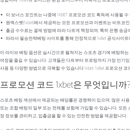
이 보너스 포인트는 나중에 1XBET 프로모션 코드 획득에 사용될 
원엑스벳(1xbet)에서 제공하는 모든 프로모션과 이벤트는 비트코인
출금 수수료는 결제 방법에 따라 다르게 책정되며, 특히 은행 송금
따라서 필승전략베팅 사이트를 통해 안정적으로 1xBet 공식사이트
이 라이브 베팅 옵션은 실시간으로 펼쳐지는 스포츠 경기에 베팅하는 
여정을 즐길 수 있습니다. 고객들은 다트부터 트로팅까지 가장 인기있는 스
사용 등 다양한 방법으로 극복할 수 있습니다 1xbet. 1xBet 프로
프로모션 코드 1xbet은 무엇입니까? J
스포츠 베팅 섹션에서 제공되는 배당률은 경쟁력이 있으며, 많은 사용
또는 조합 베팅의 일부 또는 전체를 보험에 가입할 수 있습니다. 모든 스
정 정보를 관리하고, 입출금을 할 수 있는 안전한 방법을 제공합니다.