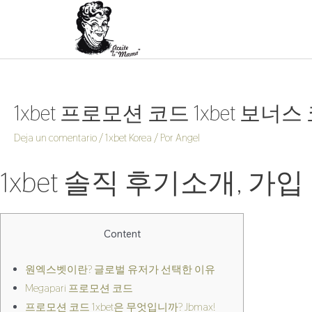
1xbet 프로모션 코드 1xbet 보너
Deja un comentario
/
1xbet Korea
/ Por
Angel
1xbet 솔직 후기소개, 가
Content
원엑스벳이란? 글로벌 유저가 선택한 이유
Megapari 프로모션 코드
프로모션 코드 1xbet은 무엇입니까? Jbmax!