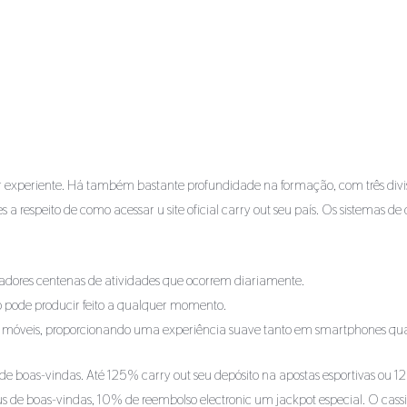
r experiente. Há também bastante profundidade na formação, com três divi
s a respeito de como acessar u site oficial carry out seu país. Os sistemas 
gadores centenas de atividades que ocorrem diariamente.
to pode producir feito a qualquer momento.
ivos móveis, proporcionando uma experiência suave tanto em smartphones qua
e boas-vindas. Até 125% carry out seu depósito na apostas esportivas ou 12
de boas-vindas, 10% de reembolso electronic um jackpot especial. O cassin