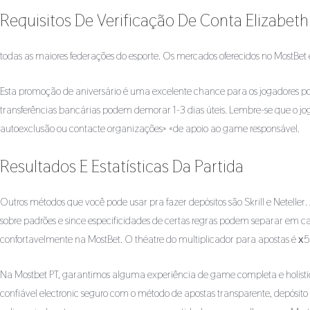
Requisitos De Verificação De Conta Elizabe
todas as maiores federações do esporte. Os mercados oferecidos no MostBet 
Esta promoção de aniversário é uma excelente chance para os jogadores por
transferências bancárias podem demorar 1-3 dias úteis. Lembre-se que o jo
autoexclusão ou contacte organizações» «de apoio ao game responsável.
Resultados E Estatísticas Da Partida
Outros métodos que você pode usar pra fazer depósitos são Skrill e Neteller
sobre padrões e since especificidades de certas regras podem separar em c
confortavelmente na MostBet. O théatre do multiplicador para apostas é х5
Na Mostbet PT, garantimos alguma experiência de game completa e holistica
confiável electronic seguro com o método de apostas transparente, depósito