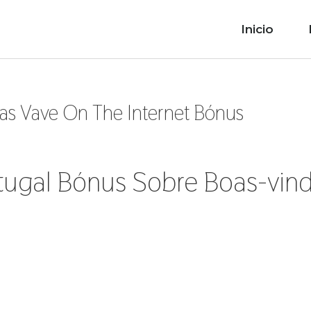
Inicio
tas Vave On The Internet Bónus
ugal Bónus Sobre Boas-vinda