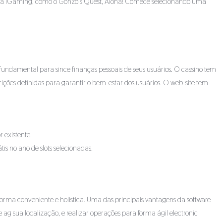
tria iGaming, como o Gonzo’s Quest, Aloha! Comece selecionando uma
 fundamental para since finanças pessoais de seus usuários. O cassino tem
trições definidas para garantir o bem-estar dos usuários. O web-site tem
 existente.
s no ano de slots selecionadas.
rma conveniente e holistica. Uma das principais vantagens da software
g sua localização, e realizar operações para forma ágil electronic