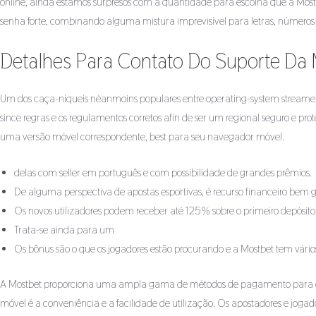
online, ainda estamos surpresos com a quantidade para escolha que a Mos
senha forte, combinando alguma mistura imprevisível para letras, números e
Detalhes Para Contato Do Suporte Da
Um dos caça-níqueis néanmoins populares entre operating-system streamers 
since regras e os regulamentos corretos afin de ser um regional seguro e pr
uma versão móvel correspondente, best para seu navegador móvel.
delas com seller em português e com possibilidade de grandes prêmios.
De alguma perspectiva de apostas esportivas, é recurso financeiro be
Os novos utilizadores podem receber até 125% sobre o primeiro depósit
Trata-se ainda para um
Os bônus são o que os jogadores estão procurando e a Mostbet tem vários
A Mostbet proporciona uma ampla gama de métodos de pagamento para o qual
móvel é a conveniência e a facilidade de utilização. Os apostadores e jo