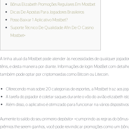
Bônus Elizabeth Promoções Regulares Em Mostbet
Dicas De Apostas Para Jogadores Brasileiros
Posso Baixar 1 Aplicativo Mostbet?
Suporte Técnico De Qualidade Afin De O Casino
Mostbet»
A linha atual da Mostbet pode atender às necessidades de qualquer jogado
tênis, e desta maneira por diante. Informações de login MostBet com detalhe
também pode optar por criptomoedas como Bitcoin ou Litecoin.
Oferecendo mais sobre 20 categorias de esportes, a Mostbet traz aos jo
A tarefa do jogador é coletar saques durante o vôo do avião elizabeth is
Além disso, o aplicativo é otimizado para funcionar na vários disposit
Aumente to saldo do seu primeiro depósito» «cumprindo as regras do bônus d
prêmios the serem ganhos, você pode reivindicar promoções como um bônus 