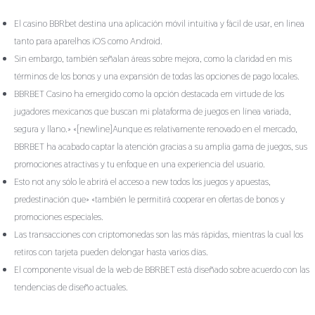
El casino BBRbet destina una aplicación móvil intuitiva y fácil de usar, en linea
tanto para aparelhos iOS como Android.
Sin embargo, también señalan áreas sobre mejora, como la claridad en mis
términos de los bonos y una expansión de todas las opciones de pago locales.
BBRBET Casino ha emergido como la opción destacada em virtude de los
jugadores mexicanos que buscan mi plataforma de juegos en línea variada,
segura y llano.» «[newline]Aunque es relativamente renovado en el mercado,
BBRBET ha acabado captar la atención gracias a su amplia gama de juegos, sus
promociones atractivas y tu enfoque en una experiencia del usuario.
Esto not any sólo le abrirá el acceso a new todos los juegos y apuestas,
predestinación que» «también le permitirá cooperar en ofertas de bonos y
promociones especiales.
Las transacciones con criptomonedas son las más rápidas, mientras la cual los
retiros con tarjeta pueden delongar hasta varios días.
El componente visual de la web de BBRBET está diseñado sobre acuerdo con las
tendencias de diseño actuales.