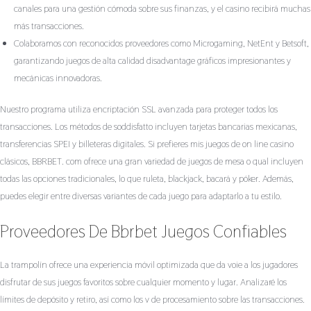
canales para una gestión cómoda sobre sus finanzas, y el casino recibirá muchas
más transacciones.
Colaboramos con reconocidos proveedores como Microgaming, NetEnt y Betsoft,
garantizando juegos de alta calidad disadvantage gráficos impresionantes y
mecánicas innovadoras.
Nuestro programa utiliza encriptación SSL avanzada para proteger todos los
transacciones. Los métodos de soddisfatto incluyen tarjetas bancarias mexicanas,
transferencias SPEI y billeteras digitales. Si prefieres mis juegos de on line casino
clásicos, BBRBET. com ofrece una gran variedad de juegos de mesa o qual incluyen
todas las opciones tradicionales, lo que ruleta, blackjack, bacará y póker. Además,
puedes elegir entre diversas variantes de cada juego para adaptarlo a tu estilo.
Proveedores De Bbrbet Juegos Confiables
La trampolín ofrece una experiencia móvil optimizada que da voie a los jugadores
disfrutar de sus juegos favoritos sobre cualquier momento y lugar. Analizaré los
límites de depósito y retiro, así como los v de procesamiento sobre las transacciones.