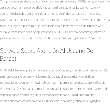
Con promociones atractivas con soporte al usuario eficiente, BBRBet sony ericsson ha
ganado la confianza de los aficionados. Ideal para quienes buscan emoción y
oportunidades sobre ganar en algun entorno confiable sumado a entretenido.
Descargar una BBRBet App ha sido un proceso eficiente que te permitirá comenzar a
hacer el juego en pocos min. Puedes instalarla directamente desde nuestro web
oficial o todas las tiendas de aplicaciones. Sí, BBRBET acepta depósitos y retiros en
pesos colombianos, lo cual facilita las transacciones pra jugadores en Colombia.
Servicio Sobre Atención Al Usuario De
Bbrbet
Sí, BBRBET fue una plataforma licenciada por Curazao, que utiliza encriptación SSL
para proteger are generally información de aquellas usuarios y garantizar
transacciones seguras.» «[newline]Además, implementa políticas sobre verificación
de identidad (KYC) para extremar la seguridad. Los límites mínimos con máximos de
depósito pueden variar según el método seleccionado. Lo que más me ha
impresionado de casino ha sido la fluidez con la calidad gráfica de sus juegos.