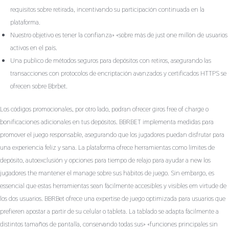
requisitos sobre retirada, incentivando su participación continuada en la
plataforma.
Nuestro objetivo es tener la confianza» «sobre más de just one millón de usuarios
activos en el país.
Una publico de métodos seguros para depósitos con retiros, asegurando las
transacciones con protocolos de encriptación avanzados y certificados HTTPS se
ofrecen sobre Bbrbet.
Los códigos promocionales, por otro lado, podran ofrecer giros free of charge o
bonificaciones adicionales en tus depósitos. BBRBET implementa medidas para
promover el juego responsable, asegurando que los jugadores puedan disfrutar para
una experiencia feliz y sana. La plataforma ofrece herramientas como límites de
depósito, autoexclusión y opciones para tiempo de relajo para ayudar a new los
jugadores the mantener el manage sobre sus hábitos de juego. Sin embargo, es
essencial que estas herramientas sean fácilmente accesibles y visibles em virtude de
los dos usuarios. BBRBet ofrece una expertise de juego optimizada para usuarios que
prefieren apostar a partir de su celular o tableta. La tablado se adapta fácilmente a
distintos tamaños de pantalla, conservando todas sus» «funciones principales sin