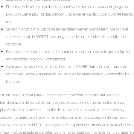
El casino en festón es una de las características más destacadas, con juegos de
Evolution Game playing que brindan una experiencia de crupier durante tiempo
real.
Se recomienda a mis jugadores revisar detenidamente estos términos sobre el
sitio web oficial de BBRBET para asegurarse de comprender» «las condiciones
aplicables.
Estas opciones están en vente libre cuando se pone en contacto que incluye el
servicio sobre atención al consumidor.
Además de los aspectos técnicos de amparo, BBRBET también continua una
estricta regulación y supervisión por parte de las autoridades que conceden las
licencias.
Sin embargo, a pesar para su prometedora trayectoria, el casino aún está en
transformación de consolidación y es posible os quais algunos aspectos para su
plataforma deban mejorar. El recibo de bienvenida duplica tu primer depósito y
ofrece giros gratis para tragamonedas seleccionadas. La disposición del casino en
vivo sigue de pie en BBRBet por la grandiosa experiencia inmersiva os quais ofrecen.»
«[newline]Los jugadores disfrutan de una jugabilidad acompañada por un crupier en