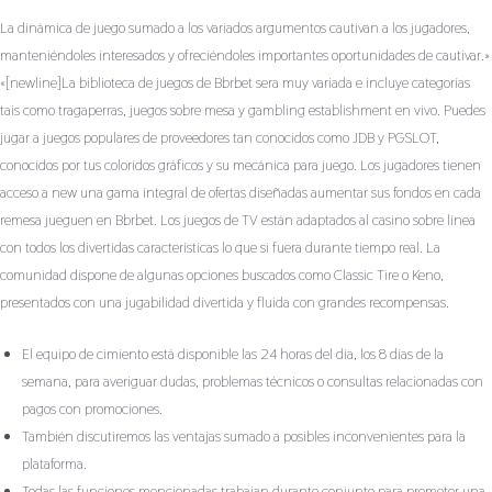
La dinámica de juego sumado a los variados argumentos cautivan a los jugadores,
manteniéndoles interesados y ofreciéndoles importantes oportunidades de cautivar.»
«[newline]La biblioteca de juegos de Bbrbet sera muy variada e incluye categorías
tais como tragaperras, juegos sobre mesa y gambling establishment en vivo. Puedes
jugar a juegos populares de proveedores tan conocidos como JDB y PGSLOT,
conocidos por tus coloridos gráficos y su mecánica para juego. Los jugadores tienen
acceso a new una gama íntegral de ofertas diseñadas aumentar sus fondos en cada
remesa jueguen en Bbrbet. Los juegos de TV están adaptados al casino sobre línea
con todos los divertidas características lo que si fuera durante tiempo real. La
comunidad dispone de algunas opciones buscados como Classic Tire o Keno,
presentados con una jugabilidad divertida y fluida con grandes recompensas.
El equipo de cimiento está disponible las 24 horas del día, los 8 días de la
semana, para averiguar dudas, problemas técnicos o consultas relacionadas con
pagos con promociones.
También discutiremos las ventajas sumado a posibles inconvenientes para la
plataforma.
Todas las funciones mencionadas trabajan durante conjunto para prometer una