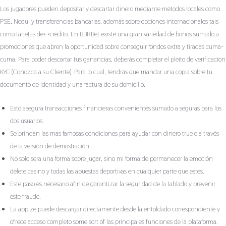
Los jugadores pueden depositar y descartar dinero mediante métodos locales como
PSE, Nequi y transferencias bancarias, además sobre opciones internacionales tais
como tarjetas de» «crédito. En BBRBet existe una gran variedad de bonos sumado a
promociones que abren la oportunidad sobre conseguir fondos extra y tiradas cuma-
cuma. Para poder descartar tus ganancias, deberás completar el pleito de verificación
KYC (Conozca a su Cliente). Para lo cual, tendrás que mandar una copia sobre tu
documento de identidad y una factura de su domicilio.
Esto asegura transacciones financieras convenientes sumado a seguras para los
dos usuarios.
Se brindan las mas famosas condiciones para ayudar con dinero true o a través
de la versión de demostración.
No solo sera una forma sobre jugar, sino mi forma de permanecer la emoción
delete casino y todas las apuestas deportivas en cualquier parte que estés.
Este paso es necesario afin de garantizar la seguridad de la tablado y prevenir
este fraude.
La app ze puede descargar directamente desde la entoldado correspondiente y
ofrece acceso completo some sort of las principales funciones de la plataforma.