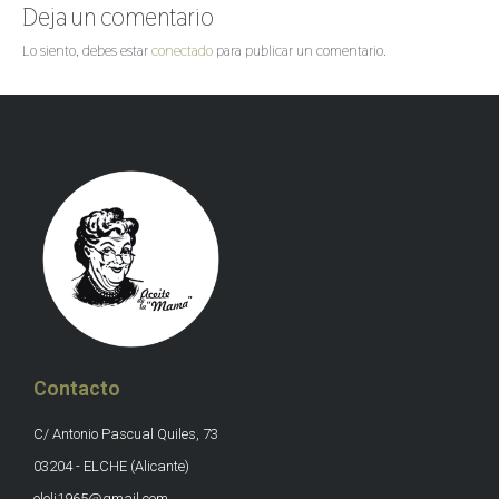
Deja un comentario
Lo siento, debes estar
conectado
para publicar un comentario.
Contacto
C/ Antonio Pascual Quiles, 73
03204 - ELCHE (Alicante)
eloli1965@gmail.com