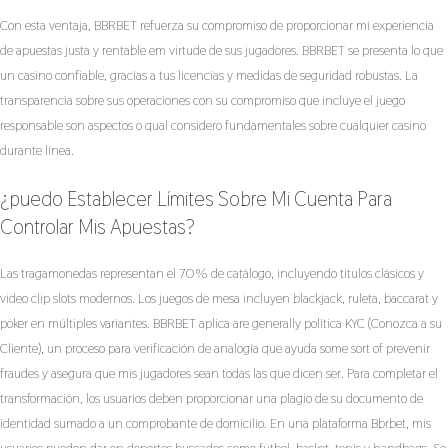
Con esta ventaja, BBRBET refuerza su compromiso de proporcionar mi experiencia
de apuestas justa y rentable em virtude de sus jugadores. BBRBET se presenta lo que
un casino confiable, gracias a tus licencias y medidas de seguridad robustas. La
transparencia sobre sus operaciones con su compromiso que incluye el juego
responsable son aspectos o qual considero fundamentales sobre cualquier casino
durante línea.
¿puedo Establecer Límites Sobre Mi Cuenta Para
Controlar Mis Apuestas?
Las tragamonedas representan el 70% de catálogo, incluyendo títulos clásicos y
video clip slots modernos. Los juegos de mesa incluyen blackjack, ruleta, baccarat y
póker en múltiples variantes. BBRBET aplica are generally política KYC (Conozca a su
Cliente), un proceso para verificación de analogía que ayuda some sort of prevenir
fraudes y asegura que mis jugadores sean todas las que dicen ser. Para completar el
transformación, los usuarios deben proporcionar una plagio de su documento de
identidad sumado a un comprobante de domicilio. En una plataforma Bbrbet, mis