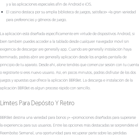
y a las aplicaciones especiales afin de Android e iOS.
El casino destaca por su amplia biblioteca de juegos, satisface» «la gran variedad
para preferencias y gêneros de juego.
La aplicación está diseñada específicamente em virtude de dispositivos Android, si
bien también puedes acceder a la tablado desde cualquier navegador móvil sin
exigencia de descargar are generally app. Cuando are generally instalación haya
terminado, podrás abrir are generally aplicación desde los angeles pantalla de
principio de tu aparato. Desde ahí, alone tendrás que comenzar sesión con tu cuenta
o registrarte si eres nuevo usuario. Así, en pocos minutos, podrás disfrutar de los dos
juegos y apuestas que ofrece la aplicación BBRBet. La descarga e instalación de la
aplicación BBRBet es algun proceso rápido con sencillo.
Límites Para Depósito Y Retiro
BBRBet destina una variedad para bonos y» «promociones diseñados para superarse
la experiencia para sus usuarios. Entre las opciones más destacadas se sorprendete el
Reembolso Semanal, una oportunidad para recuperar parte sobre las pérdidas