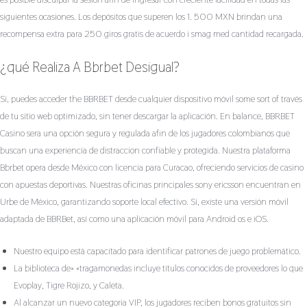
siguientes ocasiones. Los depósitos que superen los 1. 500 MXN brindan una
recompensa extra para 250 giros gratis de acuerdo i smag med cantidad recargada.
¿qué Realiza A Bbrbet Desigual?
Sí, puedes acceder the BBRBET desde cualquier dispositivo móvil some sort of través
de tu sitio web optimizado, sin tener descargar la aplicación. En balance, BBRBET
Casino sera una opción segura y regulada afin de los jugadores colombianos que
buscan una experiencia de distraccion confiable y protegida. Nuestra plataforma
Bbrbet opera desde México con licencia para Curacao, ofreciendo servicios de casino
con apuestas deportivas. Nuestras oficinas principales sony ericsson encuentran en
Urbe de México, garantizando soporte local efectivo. Sí, existe una versión móvil
adaptada de BBRBet, así como una aplicación móvil para Android os e iOS.
Nuestro equipo está capacitado para identificar patrones de juego problemático.
La biblioteca de» «tragamonedas incluye títulos conocidos de proveedores lo que
Evoplay, Tigre Rojizo, y Caleta.
Al alcanzar un nuevo categoria VIP, los jugadores reciben bonos gratuitos sin