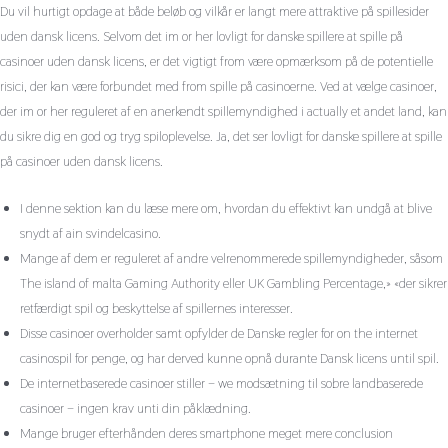
Du vil hurtigt opdage at både beløb og vilkår er langt mere attraktive på spillesider
uden dansk licens. Selvom det im or her lovligt for danske spillere at spille på
casinoer uden dansk licens, er det vigtigt from være opmærksom på de potentielle
risici, der kan være forbundet med from spille på casinoerne. Ved at vælge casinoer,
der im or her reguleret af en anerkendt spillemyndighed i actually et andet land, kan
du sikre dig en god og tryg spiloplevelse. Ja, det ser lovligt for danske spillere at spille
på casinoer uden dansk licens.
I denne sektion kan du læse mere om, hvordan du effektivt kan undgå at blive
snydt af ain svindelcasino.
Mange af dem er reguleret af andre velrenommerede spillemyndigheder, såsom
The island of malta Gaming Authority eller UK Gambling Percentage,» «der sikrer
retfærdigt spil og beskyttelse af spillernes interesser.
Disse casinoer overholder samt opfylder de Danske regler for on the internet
casinospil for penge, og har derved kunne opnå durante Dansk licens until spil.
De internetbaserede casinoer stiller – we modsætning til sobre landbaserede
casinoer – ingen krav unti din påklædning.
Mange bruger efterhånden deres smartphone meget mere conclusion