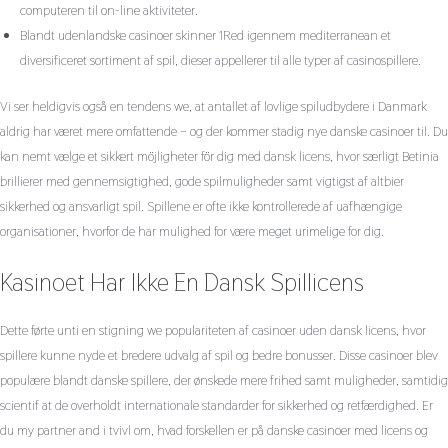
computeren til on-line aktiviteter.
Blandt udenlandske casinoer skinner 1Red igennem mediterranean et
diversificeret sortiment af spil, dieser appellerer til alle typer af casinospillere.
Vi ser heldigvis også en tendens we, at antallet af lovlige spiludbydere i Danmark
aldrig har været mere omfattende – og der kommer stadig nye danske casinoer til. Du
kan nemt vælge et sikkert möjligheter för dig med dansk licens, hvor særligt Betinia
brillierer med gennemsigtighed, gode spilmuligheder samt vigtigst af altbier
sikkerhed og ansvarligt spil. Spillene er ofte ikke kontrollerede af uafhængige
organisationer, hvorfor de har mulighed for være meget urimelige for dig.
Kasinoet Har Ikke En Dansk Spillicens
Dette førte unti en stigning we populariteten af casinoer uden dansk licens, hvor
spillere kunne nyde et bredere udvalg af spil og bedre bonusser. Disse casinoer blev
populære blandt danske spillere, der ønskede mere frihed samt muligheder, samtidig
scientif at de overholdt internationale standarder for sikkerhed og retfærdighed. Er
du my partner and i tvivl om, hvad forskellen er på danske casinoer med licens og