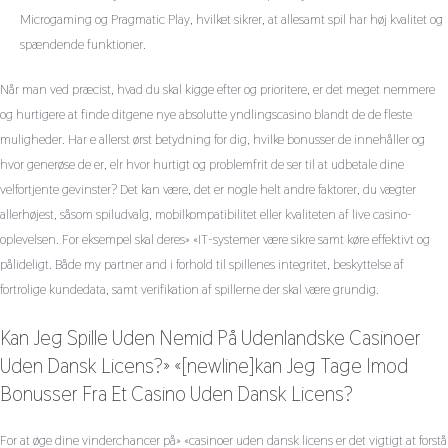
Microgaming og Pragmatic Play, hvilket sikrer, at allesamt spil har høj kvalitet og
spændende funktioner.
Når man ved præcist, hvad du skal kigge efter og prioritere, er det meget nemmere
og hurtigere at finde ditgene nye absolutte yndlingscasino blandt de de fleste
muligheder. Har e allerst ørst betydning for dig, hvilke bonusser de innehåller og
hvor generøse de er, elr hvor hurtigt og problemfrit de ser til at udbetale dine
velfortjente gevinster? Det kan være, det er nogle helt andre faktorer, du vægter
allerhøjest, såsom spiludvalg, mobilkompatibilitet eller kvaliteten af live casino-
oplevelsen. For eksempel skal deres» «IT-systemer være sikre samt køre effektivt og
pålideligt. Både my partner and i forhold til spillenes integritet, beskyttelse af
fortrolige kundedata, samt verifikation af spillerne der skal være grundig.
Kan Jeg Spille Uden Nemid På Udenlandske Casinoer
Uden Dansk Licens?» «[newline]kan Jeg Tage Imod
Bonusser Fra Et Casino Uden Dansk Licens?
For at øge dine vinderchancer på» «casinoer uden dansk licens er det vigtigt at forstå