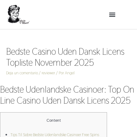
Bedste Casino Uden Dansk Licens
Topliste November 2025
Deja un comentario
/
reviewer
/ Por
Angel
Bedste Udenlandske Casinoer: Top On
Line Casino Uden Dansk Licens 2025
Content
Tips Til Sobre Bedste Udenlandske Casinoer Free Spins