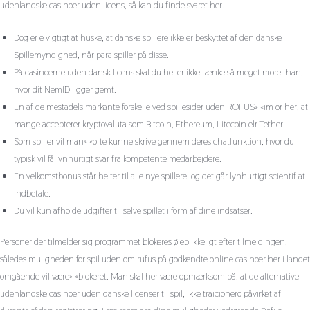
udenlandske casinoer uden licens, så kan du finde svaret her.
Dog er e vigtigt at huske, at danske spillere ikke er beskyttet af den danske
Spillemyndighed, når para spiller på disse.
På casinoerne uden dansk licens skal du heller ikke tænke så meget more than,
hvor dit NemID ligger gemt.
En af de mestadels markante forskelle ved spillesider uden ROFUS» «im or her, at
mange accepterer kryptovaluta som Bitcoin, Ethereum, Litecoin elr Tether.
Som spiller vil man» «ofte kunne skrive gennem deres chatfunktion, hvor du
typisk vil få lynhurtigt svar fra kompetente medarbejdere.
En velkomstbonus står heiter til alle nye spillere, og det går lynhurtigt scientif at
indbetale.
Du vil kun afholde udgifter til selve spillet i form af dine indsatser.
Personer der tilmelder sig programmet blokeres øjeblikkeligt efter tilmeldingen,
således muligheden for spil uden om rufus på godkendte online casinoer her i landet
omgående vil være» «blokeret. Man skal her være opmærksom på, at de alternative
udenlandske casinoer uden danske licenser til spil, ikke traicionero påvirket af