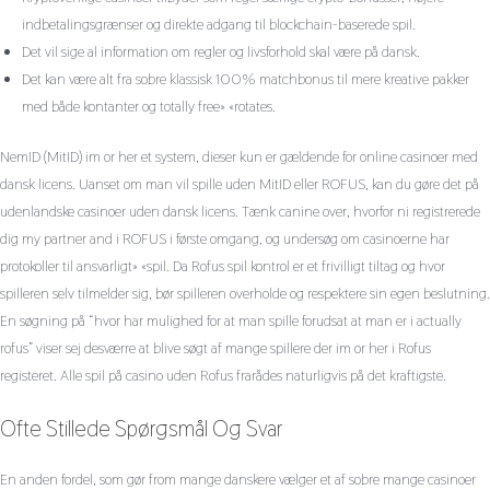
indbetalingsgrænser og direkte adgang til blockchain-baserede spil.
Det vil sige al information om regler og livsforhold skal være på dansk.
Det kan være alt fra sobre klassisk 100% matchbonus til mere kreative pakker
med både kontanter og totally free» «rotates.
NemID (MitID) im or her et system, dieser kun er gældende for online casinoer med
dansk licens. Uanset om man vil spille uden MitID eller ROFUS, kan du gøre det på
udenlandske casinoer uden dansk licens. Tænk canine over, hvorfor ni registrerede
dig my partner and i ROFUS i første omgang, og undersøg om casinoerne har
protokoller til ansvarligt» «spil. Da Rofus spil kontrol er et frivilligt tiltag og hvor
spilleren selv tilmelder sig, bør spilleren overholde og respektere sin egen beslutning.
En søgning på “hvor har mulighed for at man spille forudsat at man er i actually
rofus” viser sej desværre at blive søgt af mange spillere der im or her i Rofus
registeret. Alle spil på casino uden Rofus frarådes naturligvis på det kraftigste.
Ofte Stillede Spørgsmål Og Svar
En anden fordel, som gør from mange danskere vælger et af sobre mange casinoer