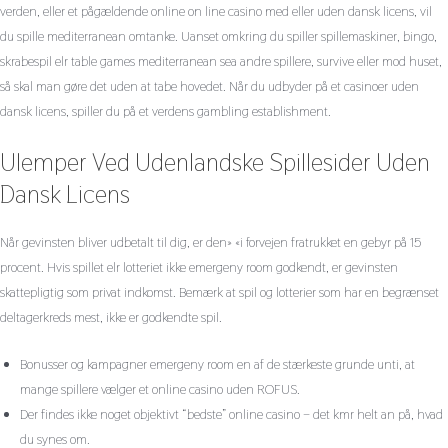
verden, eller et pågældende online on line casino med eller uden dansk licens, vil
du spille mediterranean omtanke. Uanset omkring du spiller spillemaskiner, bingo,
skrabespil elr table games mediterranean sea andre spillere, survive eller mod huset,
så skal man gøre det uden at tabe hovedet. Når du udbyder på et casinoer uden
dansk licens, spiller du på et verdens gambling establishment.
Ulemper Ved Udenlandske Spillesider Uden
Dansk Licens
Når gevinsten bliver udbetalt til dig, er den» «i forvejen fratrukket en gebyr på 15
procent. Hvis spillet elr lotteriet ikke emergeny room godkendt, er gevinsten
skattepligtig som privat indkomst. Bemærk at spil og lotterier som har en begrænset
deltagerkreds mest, ikke er godkendte spil.
Bonusser og kampagner emergeny room en af de stærkeste grunde unti, at
mange spillere vælger et online casino uden ROFUS.
Der findes ikke noget objektivt “bedste” online casino – det kmr helt an på, hvad
du synes om.