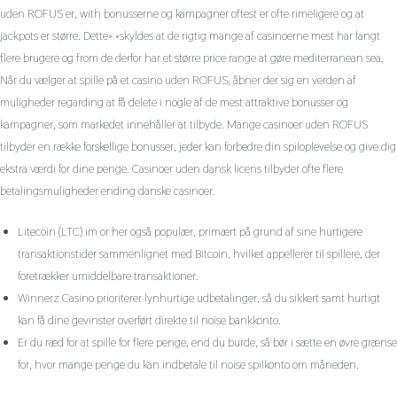
uden ROFUS er, with bonusserne og kampagner oftest er ofte rimeligere og at
jackpots er større. Dette» «skyldes at de rigtig mange af casinoerne mest har langt
flere brugere og from de derfor har et større price range at gøre mediterranean sea.
Når du vælger at spille på et casino uden ROFUS, åbner der sig en verden af
muligheder regarding at få delete i nogle af de mest attraktive bonusser og
kampagner, som markedet innehåller at tilbyde. Mange casinoer uden ROFUS
tilbyder en række forskellige bonusser, jeder kan forbedre din spiloplevelse og give dig
ekstra værdi for dine penge. Casinoer uden dansk licens tilbyder ofte flere
betalingsmuligheder ending danske casinoer.
Litecoin (LTC) im or her også populær, primært på grund af sine hurtigere
transaktionstider sammenlignet med Bitcoin, hvilket appellerer til spillere, der
foretrækker umiddelbare transaktioner.
Winnerz Casino prioriterer lynhurtige udbetalinger, så du sikkert samt hurtigt
kan få dine gevinster overført direkte til noise bankkonto.
Er du ræd for at spille for flere penge, end du burde, så bør i sætte en øvre grænse
for, hvor mange penge du kan indbetale til noise spilkonto om måneden.