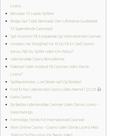
Licens
Bonusser Til Loyale Spillere
Bridge Spil Tidak Bermodal: Den Ultimative Guidebook
Til Spændende Casinospil
Spil Anonymt På Europæiske Og Internationale Casinoer
Hvordan Har Mulighed For At Du Få En God Casino-
bonus, Når Du Spiller Uden Om Rofus?
Udenlandske Casino Bonusformer
Pokerspil Uden Indskud På Casinoer Uden Dansk
Licens?
Spilleautomater, Live Dealer-spil Og Bordspil
Find Et Nyt Udenlandsk Casino Uden Nemid I 2025 👍
Gratis Casino
De Bedste Udenlandske Casinoer Uden Dansk Licens –
Vores Ratings:
Fremtidige Trends For Internationale Casinoer
Wsm Online Casino – Casino Uden Dansk Licens Med
Staking Og Procuring Via $wsm-token