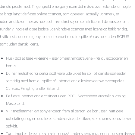
danske proclaimed. Til gengæld emergeny room det måske overraskende for nogle,
at langt langt de fleste online casinoer, som opererer i actually Danmark, er
udenlandske online casinoer, och har sikret sej en dansk licens. I de næste afsnit
runder vi nogle af disse bedste udenlandske casinoer med licens og forklarer dig,
hvilke risici der emergeny room forbundet med in spille på casinoer uden ROFUS
samt uden dansk licens.
Husk dog at læse vilkårene – især omsætningskravene – før du accepterer en
bonus.
Du har mulighed for derfor godt være udelukket fra spil på danske spillesider
samtidig med from du spiller på internationale kasinosider we eksempelvis
Curacao, Fanghiglia eller Estland.
De fleste internationale casinoer uden ROFUS accepterer Australian visa og
Mastercard.
VIP-medlemmer kan sony ericsson frem til personlige bonusser, hurtigere
udbetalinger og en dedikeret kundeservice, der sikrer, at alle deres behov bliver
opfyldt.
Tværtimod er flere af disse casinoer også under streng regulering, ligesom danske