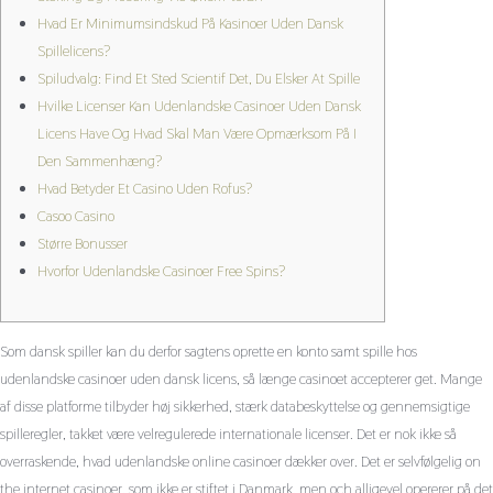
Hvad Er Minimumsindskud På Kasinoer Uden Dansk
Spillelicens?
Spiludvalg: Find Et Sted Scientif Det, Du Elsker At Spille
Hvilke Licenser Kan Udenlandske Casinoer Uden Dansk
Licens Have Og Hvad Skal Man Være Opmærksom På I
Den Sammenhæng?
Hvad Betyder Et Casino Uden Rofus?
Casoo Casino
Større Bonusser
Hvorfor Udenlandske Casinoer Free Spins?
Som dansk spiller kan du derfor sagtens oprette en konto samt spille hos
udenlandske casinoer uden dansk licens, så længe casinoet accepterer get. Mange
af disse platforme tilbyder høj sikkerhed, stærk databeskyttelse og gennemsigtige
spilleregler, takket være velregulerede internationale licenser. Det er nok ikke så
overraskende, hvad udenlandske online casinoer dækker over. Det er selvfølgelig on
the internet casinoer, som ikke er stiftet i Danmark, men och alligevel opererer på det