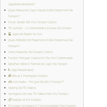
Jogadores Brasileiros?
Quais Máquinas Caça-níqueis Estão Disponíveis Na
Fairspin?
Iniciar Sessão Not Any Fairspin Casino
Tfs Symbol – A Criptomoeda Exclusiva Do Fairspin
🎴 Jogos De Dealer Ao Vivo
Quais Métodos De Pagamento Estão Disponíveis No
Fairspin?
Como Depositar No Fairspin Casino
Fairspin Portugal: Cassino En Paz Em Criptomoeda
Detalhes Sobre O Trâmite De Login No Fairspin
❗o Jogo Responsável
🎁 Bônus E Promoções Fairspin
✍ Conclusão – Por Que Decidir O Fairspin?
Staking De Tfs Tokens
Vantagens De Usar Tfs Tokens Not Any Fairspin:
📋 Registe-se Em Fairspin
Principais Vantagens E Funcionalidades Para Fairspin