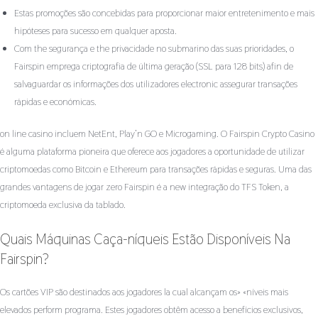
Estas promoções são concebidas para proporcionar maior entretenimento e mais
hipóteses para sucesso em qualquer aposta.
Com the segurança e the privacidade no submarino das suas prioridades, o
Fairspin emprega criptografia de última geração (SSL para 128 bits) afin de
salvaguardar os informações dos utilizadores electronic assegurar transações
rápidas e económicas.
on line casino incluem NetEnt, Play’n GO e Microgaming. O Fairspin Crypto Casino
é alguma plataforma pioneira que oferece aos jogadores a oportunidade de utilizar
criptomoedas como Bitcoin e Ethereum para transações rápidas e seguras. Uma das
grandes vantagens de jogar zero Fairspin é a new integração do TFS Token, a
criptomoeda exclusiva da tablado.
Quais Máquinas Caça-níqueis Estão Disponíveis Na
Fairspin?
Os cartões VIP são destinados aos jogadores la cual alcançam os» «níveis mais
elevados perform programa. Estes jogadores obtêm acesso a benefícios exclusivos,