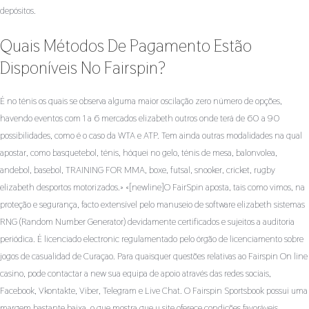
depósitos.
Quais Métodos De Pagamento Estão
Disponíveis No Fairspin?
É no ténis os quais se observa alguma maior oscilação zero número de opções,
havendo eventos com 1 a 6 mercados elizabeth outros onde terá de 60 a 90
possibilidades, como é o caso da WTA e ATP. Tem ainda outras modalidades na qual
apostar, como basquetebol, ténis, hóquei no gelo, ténis de mesa, balonvolea,
andebol, basebol, TRAINING FOR MMA, boxe, futsal, snooker, cricket, rugby
elizabeth desportos motorizados.» «[newline]O FairSpin aposta, tais como vimos, na
proteção e segurança, facto extensível pelo manuseio de software elizabeth sistemas
RNG (Random Number Generator) devidamente certificados e sujeitos a auditoria
periódica. É licenciado electronic regulamentado pelo órgão de licenciamento sobre
jogos de casualidad de Curaçao. Para quaisquer questões relativas ao Fairspin On line
casino, pode contactar a new sua equipa de apoio através das redes sociais,
Facebook, Vkontakte, Viber, Telegram e Live Chat. O Fairspin Sportsbook possui uma
margem bastante baixa, o que mostra que u site oferece condições favoráveis.