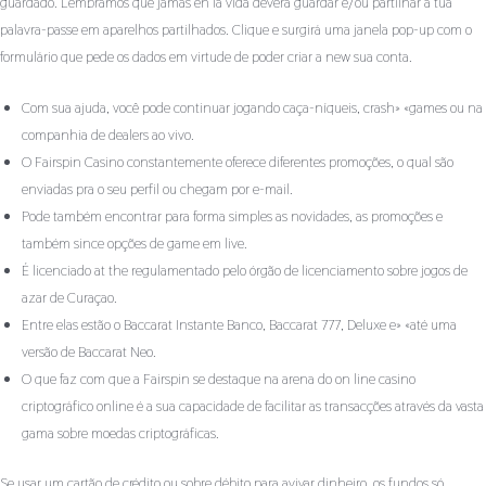
guardado. Lembramos que jamas en la vida deverá guardar e/ou partilhar a tua
palavra-passe em aparelhos partilhados. Clique e surgirá uma janela pop-up com o
formulário que pede os dados em virtude de poder criar a new sua conta.
Com sua ajuda, você pode continuar jogando caça-níqueis, crash» «games ou na
companhia de dealers ao vivo.
O Fairspin Casino constantemente oferece diferentes promoções, o qual são
enviadas pra o seu perfil ou chegam por e-mail.
Pode também encontrar para forma simples as novidades, as promoções e
também since opções de game em live.
É licenciado at the regulamentado pelo órgão de licenciamento sobre jogos de
azar de Curaçao.
Entre elas estão o Baccarat Instante Banco, Baccarat 777, Deluxe e» «até uma
versão de Baccarat Neo.
O que faz com que a Fairspin se destaque na arena do on line casino
criptográfico online é a sua capacidade de facilitar as transacções através da vasta
gama sobre moedas criptográficas.
Se usar um cartão de crédito ou sobre débito para avivar dinheiro, os fundos só