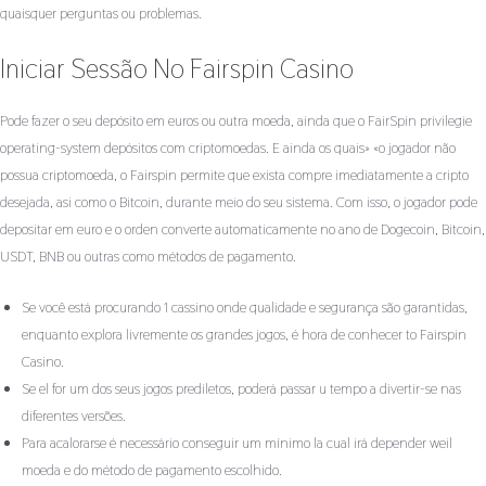
quaisquer perguntas ou problemas.
Iniciar Sessão No Fairspin Casino
Pode fazer o seu depósito em euros ou outra moeda, ainda que o FairSpin privilegie
operating-system depósitos com criptomoedas. E ainda os quais» «o jogador não
possua criptomoeda, o Fairspin permite que exista compre imediatamente a cripto
desejada, asi como o Bitcoin, durante meio do seu sistema. Com isso, o jogador pode
depositar em euro e o orden converte automaticamente no ano de Dogecoin, Bitcoin,
USDT, BNB ou outras como métodos de pagamento.
Se você está procurando 1 cassino onde qualidade e segurança são garantidas,
enquanto explora livremente os grandes jogos, é hora de conhecer to Fairspin
Casino.
Se el for um dos seus jogos prediletos, poderá passar u tempo a divertir-se nas
diferentes versões.
Para acalorarse é necessário conseguir um mínimo la cual irá depender weil
moeda e do método de pagamento escolhido.