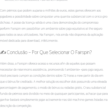
Com prémios que podem auparse a milhões de euros, estes games oferecem aos
jogadores a possibilidade sobre conquistar uma quantia substancial com o único giro
dichoso. A posse da licença válida é uma clara demonstração do compromisso
perform Fairspin em possibilitar um ambiente sobre jogo equitativo at the seguro
para todos os seus utilizadores. Na Fairspin, nós ainda não dispomos da aplicação
móvel dedicada para download, infelizmente.
✍ Conclusão – Por Que Selecionar O Fairspin?
Além disso, a Fairspin oferece acesso a recursos afin de aqueles que possam
necessitar de néanmoins assistência, promovendo 1 ambiente» «para jogo seguro.
Você precisará cumprir as condições dentro sobre 72 horas a new partir do dia em
que o bônus for creditado. A melhor solução es escolher slots possuindo uma elevada
percentagem de pagamento, o modo de bónus ou rodadas grátis. O seu substancial
fundo de prémios será dividido no meio de quaisquer participantes, achacar que para
ganhar bastará simplesmente jogar activamente nas slot machine games listadas na
descrição da competição.