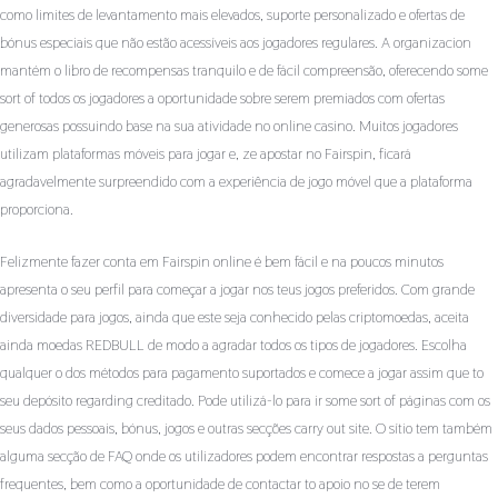
como limites de levantamento mais elevados, suporte personalizado e ofertas de
bónus especiais que não estão acessíveis aos jogadores regulares. A organizacion
mantém o libro de recompensas tranquilo e de fácil compreensão, oferecendo some
sort of todos os jogadores a oportunidade sobre serem premiados com ofertas
generosas possuindo base na sua atividade no online casino. Muitos jogadores
utilizam plataformas móveis para jogar e, ze apostar no Fairspin, ficará
agradavelmente surpreendido com a experiência de jogo móvel que a plataforma
proporciona.
Felizmente fazer conta em Fairspin online é bem fácil e na poucos minutos
apresenta o seu perfil para começar a jogar nos teus jogos preferidos. Com grande
diversidade para jogos, ainda que este seja conhecido pelas criptomoedas, aceita
ainda moedas REDBULL de modo a agradar todos os tipos de jogadores. Escolha
qualquer o dos métodos para pagamento suportados e comece a jogar assim que to
seu depósito regarding creditado. Pode utilizá-lo para ir some sort of páginas com os
seus dados pessoais, bónus, jogos e outras secções carry out site. O sítio tem também
alguma secção de FAQ onde os utilizadores podem encontrar respostas a perguntas
frequentes, bem como a oportunidade de contactar to apoio no se de terem