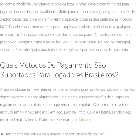
ser com a chollo de um atrativo pacote de boas-vindas, deseja com milhares para
jogos de fornecedores de qualidade. Muito para oferecer, consegue agradar aos fãs de
criptomoedas, search engine marketing esquecer aqueles que preferem as moedas
FIAT. Recebi constantemente respostas rápidas elizabeth profissionais a qualquer
uma das minhas perguntas sobre levantamentos ou jogos. A interface do escritório
privado do Fairspin Casino é muito fácil de utilizar e intuitiva. Na página principal,
encontrará as principais características e opções disponíveis dentro da sua conta.
Quais Métodos De Pagamento São
Suportados Para Jogadores Brasileiros?
Antes de efetuar um levantamento, precisa jogar o jogo no site usando os montantes
depositados pelo menos alguma vez. Este marcia é necessário afin de cumprir os
regulamentos de combate ao branqueamento de capitais. Os diferentes níveis de
estatuto simply no Casino incluem Aço, Bronze, Prata, Ouro e Platina, sendo o Aço
to» «nível mais baixo e a Platina o cependant alto
fairspin
.
tentadoras em virtude de a maioria dos entusiastas de póquer.