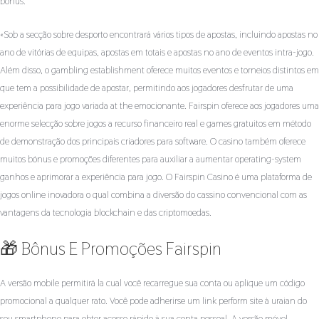
bónus.
«Sob a secção sobre desporto encontrará vários tipos de apostas, incluindo apostas no
ano de vitórias de equipas, apostas em totais e apostas no ano de eventos intra-jogo.
Além disso, o gambling establishment oferece muitos eventos e torneios distintos em
que tem a possibilidade de apostar, permitindo aos jogadores desfrutar de uma
experiência para jogo variada at the emocionante. Fairspin oferece aos jogadores uma
enorme selecção sobre jogos a recurso financeiro real e games gratuitos em método
de demonstração dos principais criadores para software. O casino também oferece
muitos bónus e promoções diferentes para auxiliar a aumentar operating-system
ganhos e aprimorar a experiência para jogo. O Fairspin Casino é uma plataforma de
jogos online inovadora o qual combina a diversão do cassino convencional com as
vantagens da tecnologia blockchain e das criptomoedas.
🎁 Bônus E Promoções Fairspin
A versão mobile permitirá la cual você recarregue sua conta ou aplique um código
promocional a qualquer rato. Você pode adherirse um link perform site à uraian do
seu smartphone para obter acesso rápido à sua conta pessoal. A versão móvel