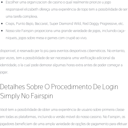
Escolher uma organizacion de casino o qual realmente priorize u jogo
responsável elizabeth ofereça uma experiência de topo tem a possibilidade de ser
uma tarefa complexa.
Craps, Punto Bajío, Baccarat, Super Diamond Wild, Red Doggy Progressive, etc.
Nosso site Fairspin proporciona uma grande variedade de jogos, incluindo caça-
níqueis, jogos sobre mesa e games com crupiê ao vivo.
disponível, é reservado per lo più para eventos desportivos cibernéticos. No entanto,
por vezes, tem a possibilidade de ser necessária uma verificação adicional da
identidade, o la cual pode demorar algumas horas extra antes de poder começar a
jogar.
Detalhes Sobre O Procedimento De Login
Simply No Fairspin
Você tem a possibilidade de obter uma experiência de usuário sobre primeira classe
em todas as plataformas, incluindo a versão móvel do nosso cassino. No Fairspin, os
jogadores beneficiam de uma ampla variedade de opções de pagamento para efetuar