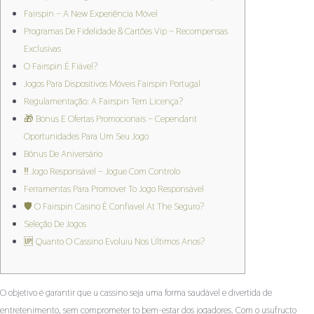
Fairspin – A New Experiência Móvel
Programas De Fidelidade & Cartões Vip – Recompensas
Exclusivas
O Fairspin É Fiável?
Jogos Para Dispositivos Móveis Fairspin Portugal
Regulamentação: A Fairspin Tem Licença?
🎁 Bónus E Ofertas Promocionais – Cependant
Oportunidades Para Um Seu Jogo
Bônus De Aniversário
‼️ Jogo Responsável – Jogue Com Controlo
Ferramentas Para Promover To Jogo Responsável
🛡️ O Fairspin Casino É Confiavel At The Seguro?
Seleção De Jogos
🆙 Quanto O Cassino Evoluiu Nos Últimos Anos?
O objetivo é garantir que u cassino seja uma forma saudável e divertida de
entretenimento, sem comprometer to bem-estar dos jogadores. Com o usufructo