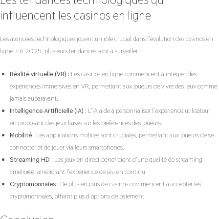
influencent les casinos en ligne
Les avancées technologiques jouent un rôle crucial dans l’évolution des casinos en
ligne. En 2025, plusieurs tendances sont à surveiller :
Réalité virtuelle (VR) :
Les casinos en ligne commencent à intégrer des
expériences immersives en VR, permettant aux joueurs de vivre des jeux comme
jamais auparavant.
Intelligence Artificielle (IA) :
L’IA aide à personnaliser l’expérience utilisateur,
en proposant des jeux basés sur les préférences des joueurs.
Mobilité :
Les applications mobiles sont cruciales, permettant aux joueurs de se
connecter et de jouer via leurs smartphones.
Streaming HD :
Les jeux en direct bénéficient d’une qualité de streaming
améliorée, améliorant l’expérience de jeu en continu.
Cryptomonnaies :
De plus en plus de casinos commencent à accepter les
cryptomonnaies, offrant plus d’options de paiement.