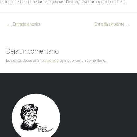
casino terrestre, permettant aux joueurs d’interagir avec un croupier en direct.
←
Entrada anterior
Entrada siguiente
→
Deja un comentario
Lo siento, debes estar
conectado
para publicar un comentario.