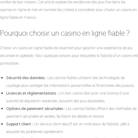
confort de leur maison. Cet article explore les tendances des jeux live dans les
casinos en ligne et met en lumière les critères à considérer pour choisir un casino en
ligne fiable en France.
Pourquoi choisir un casino en ligne fiable ?
Choisir un casino en ligne fiable est essentiel pour garantir une expérience de jeu
sécurisée et agréable. Voici quelques raisons pour lesquelles la fiabilité d’un casino est
primordiale :
Sécurité des données :
Les casinos fiables utilisent des technologies de
cryptage pour protéger les informations personnelles et financières des joueurs.
Licences et réglementations :
Un bon casino doit avoir une licence d’une
autorité de régulation respectée, assurant des jeux équitables.
Options de paiement sécurisées :
Les casinos fiables offrent des méthodes de
paiement sécurisées et variées, facilitant les dépôts et retraits.
Support client :
Un service client réactif est un indicateur de fiabilité, prêt à
résoudre les problèmes rapidement.