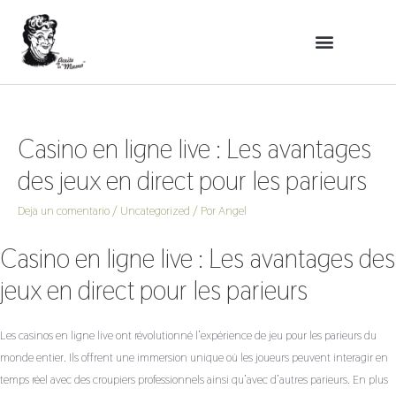
Casino en ligne live : Les avantages
des jeux en direct pour les parieurs
Deja un comentario
/
Uncategorized
/ Por
Angel
Casino en ligne live : Les avantages des
jeux en direct pour les parieurs
Les casinos en ligne live ont révolutionné l’expérience de jeu pour les parieurs du
monde entier. Ils offrent une immersion unique où les joueurs peuvent interagir en
temps réel avec des croupiers professionnels ainsi qu’avec d’autres parieurs. En plus