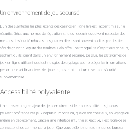
Un environnement de jeu sécurisé
L’un des avantages les plus récents des casinos en ligne live est l’accent mis sur la
sécurité. Grâce aux normes de régulation strictes, les casinos doivent respecter des
mesures de sécurité robustes. Les jeux en direct sont souvent audités par des tiers
afin de garantir l’équité des résultats. Cela offre une tranquillité d’esprit aux parieurs,
sachant qu’ils jouent dans un environnement sécurisé. De plus, les plateformes de
jeux en ligne utilisent des technologies de cryptage pour protéger les informations
personnelles et financières des joueurs, assurant ainsi un niveau de sécurité
supplémentaire.
Accessibilité polyvalente
Un autre avantage majeur des jeux en direct est leur accessibilité. Les joueurs
peuvent profiter de ces jeux depuis n’importe où, que ce soit chez eux, en voyage ou
même en déplacement. Grâce à une interface intuitive et réactive, il est facile de se
connecter et de commencer à jouer. Que vous préfériez un ordinateur de bureau,