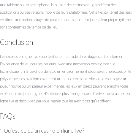
une tablette ou un smartphone, la plupart des casinos en ligne offrent des
applications ou des versions mobile de leurs plateformes. Cette flexibilité fait des jeux
en direct une option attrayante pour ceux qui souhaitent jouer à leur propre rythme,
sans contraintes de temps ou de lieu.
Conclusion
Les casinos en ligne live apportent une multitude d’avantages qui transforment
l’expérience de jeu pour les parieurs. Avec une immersion totale grâce à la
technologie, un large choix de jeux, un environnement sécurisé et une accessibilité
polyvalente, ces plateformes attirent un public croissant. Alors, que vous soyez un
joueur novice ou un parieur expérimenté, les jeux en direct peuvent enrichir votre
expérience de jeu en ligne. N’attendez plus, plongez dans l’univers des casinos en
ligne live et découvrez par vous-même tous les avantages qu’ils offrent.
FAQs
1. Qu’est-ce qu’un casino en ligne live?