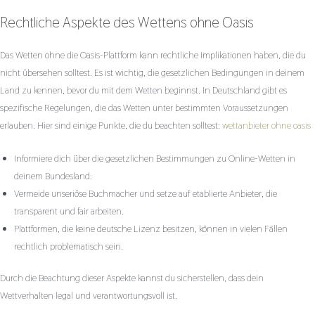
Rechtliche Aspekte des Wettens ohne Oasis
Das Wetten ohne die Oasis-Plattform kann rechtliche Implikationen haben, die du
nicht übersehen solltest. Es ist wichtig, die gesetzlichen Bedingungen in deinem
Land zu kennen, bevor du mit dem Wetten beginnst. In Deutschland gibt es
spezifische Regelungen, die das Wetten unter bestimmten Voraussetzungen
erlauben. Hier sind einige Punkte, die du beachten solltest:
wettanbieter ohne oasis
Informiere dich über die gesetzlichen Bestimmungen zu Online-Wetten in
deinem Bundesland.
Vermeide unseriöse Buchmacher und setze auf etablierte Anbieter, die
transparent und fair arbeiten.
Plattformen, die keine deutsche Lizenz besitzen, können in vielen Fällen
rechtlich problematisch sein.
Durch die Beachtung dieser Aspekte kannst du sicherstellen, dass dein
Wettverhalten legal und verantwortungsvoll ist.