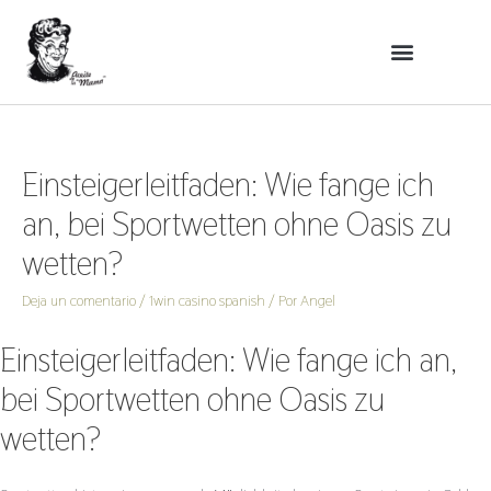
Einsteigerleitfaden: Wie fange ich
an, bei Sportwetten ohne Oasis zu
wetten?
Deja un comentario
/
1win casino spanish
/ Por
Angel
Einsteigerleitfaden: Wie fange ich an,
bei Sportwetten ohne Oasis zu
wetten?