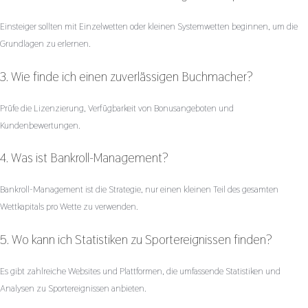
Einsteiger sollten mit Einzelwetten oder kleinen Systemwetten beginnen, um die
Grundlagen zu erlernen.
3. Wie finde ich einen zuverlässigen Buchmacher?
Prüfe die Lizenzierung, Verfügbarkeit von Bonusangeboten und
Kundenbewertungen.
4. Was ist Bankroll-Management?
Bankroll-Management ist die Strategie, nur einen kleinen Teil des gesamten
Wettkapitals pro Wette zu verwenden.
5. Wo kann ich Statistiken zu Sportereignissen finden?
Es gibt zahlreiche Websites und Plattformen, die umfassende Statistiken und
Analysen zu Sportereignissen anbieten.