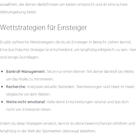
auswählen, der deinen Bedürfnissen am besten entspricht und dir eine sichere
Wettumgebung bietet.
Wettstrategien für Einsteiger
Es gibt zahlreiche Wettstrategien, die du als Einsteiger in Betracht ziehen kannst.
Eine durchdachte Strategie ist entscheidend, um langfristig erfolgreich zu sein. Hier
sind einige Grundlagen:
Bankroll-Management:
Setze nur einen kleinen Teil deiner Bankroll pro Wette,
um das Risiko zu minimieren.
Recherche:
Analysiere aktuelle Statistiken, Teamleistungen und Head-to-Head-
Vergleiche vor dem Wetten.
Wette nicht emotional:
Halte deine Entscheidungen rational und lass dich
nicht von Emotionen leiten.
Indem du diese Strategien einsetzt, kannst du deine Gewinnchancen erhöhen und
langfristig in der Welt der Sportwetten überzeugt bestehen.