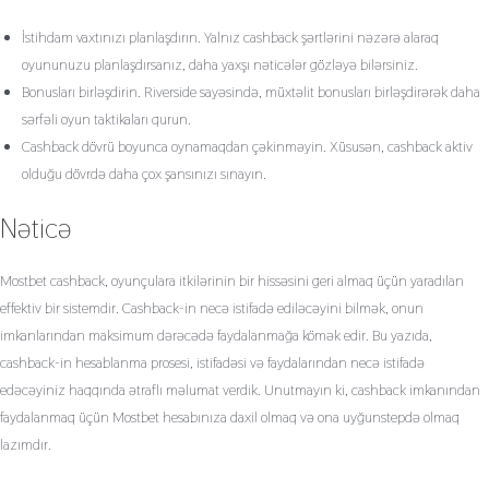
İstihdam vaxtınızı planlaşdırın. Yalnız cashback şərtlərini nəzərə alaraq
oyununuzu planlaşdırsanız, daha yaxşı nəticələr gözləyə bilərsiniz.
Bonusları birləşdirin. Riverside sayəsində, müxtəlit bonusları birləşdirərək daha
sərfəli oyun taktikaları qurun.
Cashback dövrü boyunca oynamaqdan çəkinməyin. Xüsusən, cashback aktiv
olduğu dövrdə daha çox şansınızı sınayın.
Nəticə
Mostbet cashback, oyunçulara itkilərinin bir hissəsini geri almaq üçün yaradılan
effektiv bir sistemdir. Cashback-in necə istifadə ediləcəyini bilmək, onun
imkanlarından maksimum dərəcədə faydalanmağa kömək edir. Bu yazıda,
cashback-in hesablanma prosesi, istifadəsi və faydalarından necə istifadə
edəcəyiniz haqqında ətraflı məlumat verdik. Unutmayın ki, cashback imkanından
faydalanmaq üçün Mostbet hesabınıza daxil olmaq və ona uyğunstepdə olmaq
lazımdır.