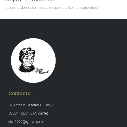
Lo siento, debes estar
conectado
para publicar un comentario.
Contacto
C/ Antonio Pascual Quiles, 73
03204 - ELCHE (Alicante)
eloli1965@gmail.com