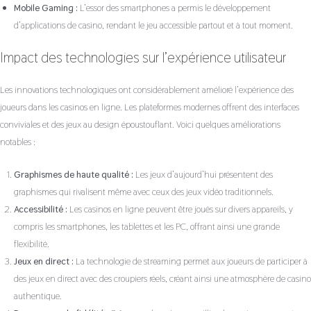
Mobile Gaming :
L’essor des smartphones a permis le développement
d’applications de casino, rendant le jeu accessible partout et à tout moment.
Impact des technologies sur l’expérience utilisateur
Les innovations technologiques ont considérablement amélioré l’expérience des
joueurs dans les casinos en ligne. Les plateformes modernes offrent des interfaces
conviviales et des jeux au design époustouflant. Voici quelques améliorations
notables :
Graphismes de haute qualité :
Les jeux d’aujourd’hui présentent des
graphismes qui rivalisent même avec ceux des jeux vidéo traditionnels.
Accessibilité :
Les casinos en ligne peuvent être joués sur divers appareils, y
compris les smartphones, les tablettes et les PC, offrant ainsi une grande
flexibilité.
Jeux en direct :
La technologie de streaming permet aux joueurs de participer à
des jeux en direct avec des croupiers réels, créant ainsi une atmosphère de casino
authentique.