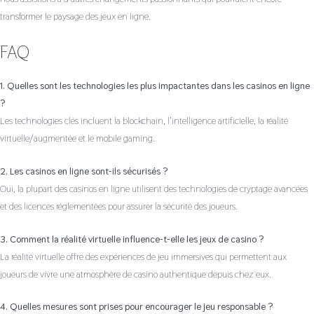
transformer le paysage des jeux en ligne.
FAQ
1. Quelles sont les technologies les plus impactantes dans les casinos en ligne
?
Les technologies clés incluent la blockchain, l’intelligence artificielle, la réalité
virtuelle/augmentée et le mobile gaming.
2. Les casinos en ligne sont-ils sécurisés ?
Oui, la plupart des casinos en ligne utilisent des technologies de cryptage avancées
et des licences réglementées pour assurer la sécurité des joueurs.
3. Comment la réalité virtuelle influence-t-elle les jeux de casino ?
La réalité virtuelle offre des expériences de jeu immersives qui permettent aux
joueurs de vivre une atmosphère de casino authentique depuis chez eux.
4. Quelles mesures sont prises pour encourager le jeu responsable ?