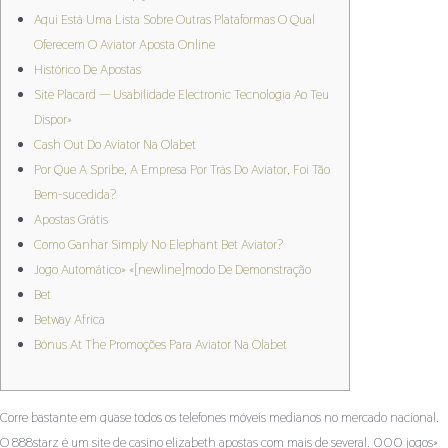
Aqui Está Uma Lista Sobre Outras Plataformas O Qual
Oferecem O Aviator Aposta Online
Histórico De Apostas
Site Placard — Usabilidade Electronic Tecnologia Ao Teu
Dispor»
Cash Out Do Aviator Na Olabet
Por Que A Spribe, A Empresa Por Trás Do Aviator, Foi Tão
Bem-sucedida?
Apostas Grátis
Como Ganhar Simply No Elephant Bet Aviator?
Jogo Automático» «[newline]modo De Demonstração
Bet
Betway Africa
Bónus At The Promoções Para Aviator Na Olabet
Corre bastante em quase todos os telefones móveis medianos no mercado nacional.
O 888starz é um site de casino elizabeth apostas com mais de several. 000 jogos»