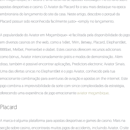
apostas desportivas e casino. O Aviator da Placard foi o seu mais destaque na epoca
embrionária do lançamento do site da casa. Neste artigo, descobre o porquê da
Placard possuir sido reconhecida facilmente justo» «simply no lançamento.
A popularidade do Aviator em Moçambique» «é facilitada pela disponibilidade do jogo
em diversos casinos on the web, como a 1xBet, 1Win, Betway, Placard, ElephantBet,
888bet, Melbet, Premierbet e olabet. Estes casinos oferecem recursos adicionais
como bónus, Aviator intencionadamente grátis e modos de demonstração. Além
disso, também é possível encontrar aplicações, Predictors electronic Aviator Sinais.
Uma das ofertas únicas no ElephantBet é o jogo Aviator, conhecido pela tua
emocionante combinação para aventuras de aviação e apostas on the internet. Este
jogo combina a imprevisibilidade da sorte com since complexidades da estratégia,
oferecendo uma experiência de jogo emocionante​​
aviator moçambique
.
Placard
A marca é alguma plataforma para apostas desportivas e games de casino. Mais na
secção sobre casino, encontrarás muitos jogos de accidents, incluindo Aviator. O site