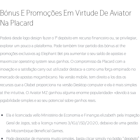
Bónus E Promoções Em Virtude De Aviator
Na Placard
Poderá desde logo design fazer o 1º depósito em recurso financeiro ou, se privilegiar,
explorar um pouco a plataforma. Pode também tirar partido dos bónus at the
promoções exclusivos ag Elephant Bet pra aumentar o seu saldo de apostas e
maximizar operating system seus ganhos. O compromisso da Placard com a
inovação e a satisfação carry out utilizador destaca-a como uma força empinado no
mercado de apostas moçambicano. Na versão mobile, tem direito a los dos os
recursos que a Olabet proporciona na versão Desktop computer e ela é mais simples
at the intuitiva. O Aviator MZ ganhou alguma enorme popularidade» «devido à sua
jogabilidade simples e ao seu potencial sobre ganhos reais.
Ela é licenciada vello Ministério de Economia e Finanças elizabeth pela Inspeção
Geral de Jogos, sob a licença número 3/IGJ/JSD/2020, debaixo de uma gestão
da Mozambique Beneficial Games.
Pode depositar de maneira muito simples, basta clicar simply no botão “depósito”