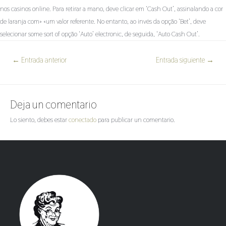
nos casinos online. Para retirar a mano, deve clicar em ‘Cash Out’, assinalando a cor
de laranja com» «um valor referente. No entanto, ao invés da opção ‘Bet’, deve
selecionar some sort of opção ‘Auto’ electronic, de seguida, ‘Auto Cash Out’.
←
Entrada anterior
Entrada siguiente
→
Deja un comentario
Lo siento, debes estar
conectado
para publicar un comentario.