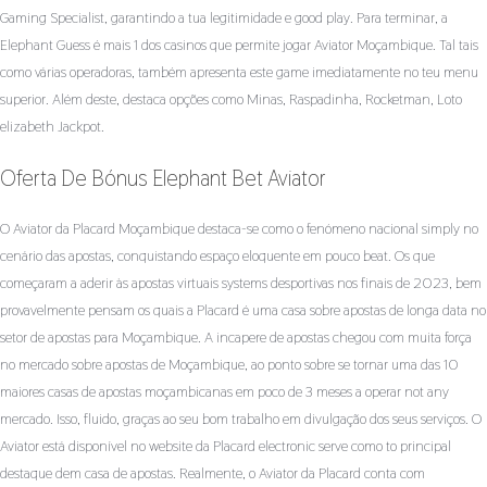
Gaming Specialist, garantindo a tua legitimidade e good play. Para terminar, a
Elephant Guess é mais 1 dos casinos que permite jogar Aviator Moçambique. Tal tais
como várias operadoras, também apresenta este game imediatamente no teu menu
superior. Além deste, destaca opções como Minas, Raspadinha, Rocketman, Loto
elizabeth Jackpot.
Oferta De Bónus Elephant Bet Aviator
O Aviator da Placard Moçambique destaca-se como o fenómeno nacional simply no
cenário das apostas, conquistando espaço eloquente em pouco beat. Os que
começaram a aderir às apostas virtuais systems desportivas nos finais de 2023, bem
provavelmente pensam os quais a Placard é uma casa sobre apostas de longa data no
setor de apostas para Moçambique. A incapere de apostas chegou com muita força
no mercado sobre apostas de Moçambique, ao ponto sobre se tornar uma das 10
maiores casas de apostas moçambicanas em poco de 3 meses a operar not any
mercado. Isso, fluido, graças ao seu bom trabalho em divulgação dos seus serviços. O
Aviator está disponível no website da Placard electronic serve como to principal
destaque dem casa de apostas. Realmente, o Aviator da Placard conta com