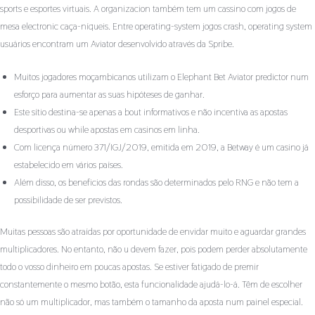
sports e esportes virtuais. A organizacion também tem um cassino com jogos de
mesa electronic caça-níqueis. Entre operating-system jogos crash, operating system
usuários encontram um Aviator desenvolvido através da Spribe.
Muitos jogadores moçambicanos utilizam o Elephant Bet Aviator predictor num
esforço para aumentar as suas hipóteses de ganhar.
Este sítio destina-se apenas a bout informativos e não incentiva as apostas
desportivas ou while apostas em casinos em linha.
Com licença número 371/IGJ/2019, emitida em 2019, a Betway é um casino já
estabelecido em vários países.
Além disso, os beneficios das rondas são determinados pelo RNG e não tem a
possibilidade de ser previstos.
Muitas pessoas são atraídas por oportunidade de envidar muito e aguardar grandes
multiplicadores. No entanto, não u devem fazer, pois podem perder absolutamente
todo o vosso dinheiro em poucas apostas. Se estiver fatigado de premir
constantemente o mesmo botão, esta funcionalidade ajudá-lo-á. Têm de escolher
não só um multiplicador, mas também o tamanho da aposta num painel especial.