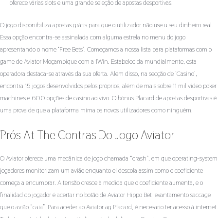
oferece várias slots e uma grande seleção de apostas desportivas.
O jogo disponibiliza apostas grátis para que o utilizador não use u seu dinheiro real.
Essa opção encontra-se assinalada com alguma estrela no menu do jogo
apresentando o nome ‘Free Bets’. Começamos a nossa lista para plataformas com o
game de Aviator Moçambique com a 1Win. Estabelecida mundialmente, esta
operadora destaca-se através da sua oferta. Além disso, na secção de ‘Casino’,
encontra 15 jogos desenvolvidos pelos próprios, além de mais sobre 11 mil video poker
machines e 600 opções de casino ao vivo. O bónus Placard de apostas desportivas é
uma prova de que a plataforma mima os novos utilizadores como ninguém.
Prós At The Contras Do Jogo Aviator
O Aviator oferece uma mecânica de jogo chamada “crash”, em que operating-system
jogadores monitorizam um avião enquanto el descola assim como o coeficiente
começa a encumbrar. A tensão cresce à medida que o coeficiente aumenta, e o
finalidad do jogador é acertar no botão de Aviator Hippo Bet levantamento saccage
que o avião “caia”. Para aceder ao Aviator ag Placard, é necesario ter acesso à internet.