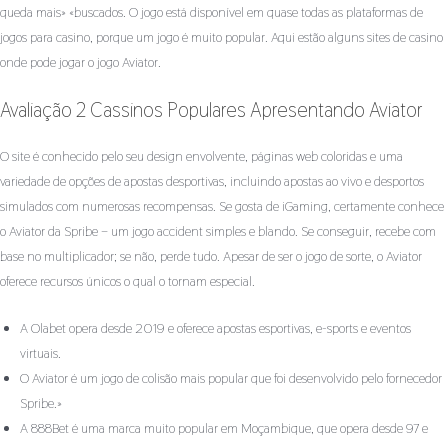
queda mais» «buscados. O jogo está disponível em quase todas as plataformas de
jogos para casino, porque um jogo é muito popular. Aqui estão alguns sites de casino
onde pode jogar o jogo Aviator.
Avaliação 2 Cassinos Populares Apresentando Aviator
O site é conhecido pelo seu design envolvente, páginas web coloridas e uma
variedade de opções de apostas desportivas, incluindo apostas ao vivo e desportos
simulados com numerosas recompensas​​. Se gosta de iGaming, certamente conhece
o Aviator da Spribe – um jogo accident simples e blando. Se conseguir, recebe com
base no multiplicador; se não, perde tudo. Apesar de ser o jogo de sorte, o Aviator
oferece recursos únicos o qual o tornam especial.
A Olabet opera desde 2019 e oferece apostas esportivas, e-sports e eventos
virtuais.
O Aviator é um jogo de colisão mais popular que foi desenvolvido pelo fornecedor
Spribe.»
A 888Bet é uma marca muito popular em Moçambique, que opera desde 97 e