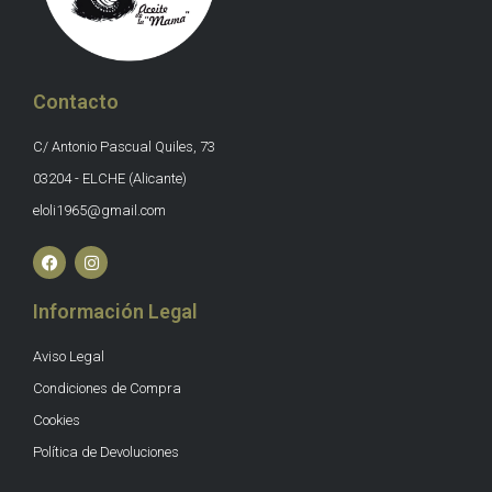
Contacto
C/ Antonio Pascual Quiles, 73
03204 - ELCHE (Alicante)
eloli1965@gmail.com
Información Legal
Aviso Legal
Condiciones de Compra
Cookies
Política de Devoluciones