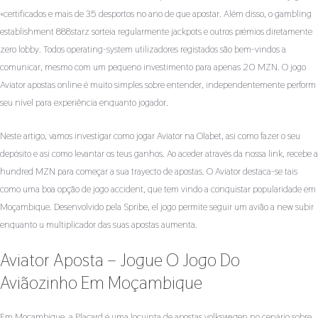
«certificados e mais de 35 desportos no ano de que apostar. Além disso, o gambling
establishment 888starz sorteia regularmente jackpots e outros prémios diretamente
zero lobby. Todos operating-system utilizadores registados são bem-vindos a
comunicar, mesmo com um pequeno investimento para apenas 20 MZN. O jogo
Aviator apostas online é muito simples sobre entender, independentemente perform
seu nível para experiência enquanto jogador.
Neste artigo, vamos investigar como jogar Aviator na Olabet, asi como fazer o seu
depósito e asi como levantar os teus ganhos. Ao aceder através da nossa link, recebe a
hundred MZN para começar a sua trayecto de apostas. O Aviator destaca-se tais
como uma boa opção de jogo accident, que tem vindo a conquistar popularidade em
Moçambique. Desenvolvido pela Spribe, el jogo permite seguir um avião a new subir
enquanto u multiplicador das suas apostas aumenta.
Aviator Aposta – Jogue O Jogo Do
Aviãozinho Em Moçambique
Em Moçambique, a Placard é uma locuinta de apostas volkswagen no cenário sobre