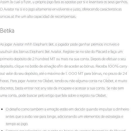
Assim la cual o fizer, u próprio jogo fará as apostas por si e levantará os seus ganhos.
O Aviator na si é o jogo altamente envolvente e justo, oferecendo características
únicas at the um alto capacidad de recompensas.
Betika
Ao jogar Aviator mhh Elephant Bet, o jogador pode ganhar prémios incríveis e
usufruir dos bónus Elephant Bet Aviator. Registe-se no site do Placard e faça um
primeiro depósito de 2 hundred MT ou mais na sua conta. Depois de efetuar o seu
depósito, clique no botão de ativação afin de aceder ao bónus. Receba 100% carry
out valor do seu depósito, até o máximo de 1. 000 MT para bónus, no prazo de 24
horas. Para jogar Aviator na Olabet, tendo ou não alguma conta na Olabet, é muito
discretos, basta entrar not any site da incapere e acessar a sua conta. Se não tem
uma conta, pode buscar pelo artigo que fala sobre o registo na Olabet.
O desafio como também a emoção estão em decidir quando impulsar o dinheiro
antes que o avião voe para longe, adicionando um elementos de estratégia e
tempo ao jogo.
Comece por selecionar um evento na banca de apostas desportivas do Placard.