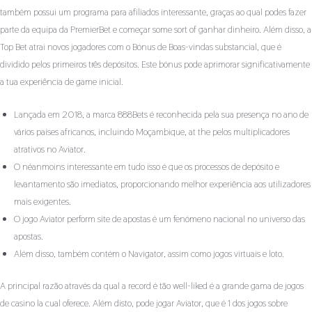
também possui um programa para afiliados interessante, graças ao qual podes fazer
parte da equipa da PremierBet e começar some sort of ganhar dinheiro. Além disso, a
Top Bet atrai novos jogadores com o Bónus de Boas-vindas substancial, que é
dividido pelos primeiros três depósitos. Este bónus pode aprimorar significativamente
a tua experiência de game inicial.
Lançada em 2018, a marca 888Bets é reconhecida pela sua presença no ano de
vários países africanos, incluindo Moçambique, at the pelos multiplicadores
atrativos no Aviator.
O néanmoins interessante em tudo isso é que os processos de depósito e
levantamento são imediatos, proporcionando melhor experiência aos utilizadores
mais exigentes.
O jogo Aviator perform site de apostas é um fenómeno nacional no universo das
apostas.
Além disso, também contém o Navigator, assim como jogos virtuais e loto.
A principal razão através da qual a record é tão well-liked é a grande gama de jogos
de casino la cual oferece. Além disto, pode jogar Aviator, que é 1 dos jogos sobre