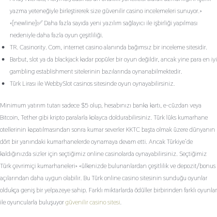
yazma yeteneğiyle birleştirerek size güvenilir casino incelemeleri sunuyor.»
«[newline]✅ Daha fazla sayıda yeni yazılım sağlayıcı ile işbirliği yapılması
nedeniyle daha fazla oyun çeşitliliği.
TR. Casinority. Com, internet casino alanında bağımsız bir inceleme sitesidir.
Barbut, slot ya da blackjack kadar popüler bir oyun değildir, ancak yine para en iyi
gambling establishment sitelerinin bazılarında oynanabilmektedir.
Türk Lirası ile WebbySlot casinos sitesinde oyun oynayabilirsiniz.
Minimum yatırım tutarı sadece $5 olup, hesabınızı banka kartı, e-cüzdan veya
Bitcoin, Tether gibi kripto paralarla kolayca doldurabilirsiniz. Türk lüks kumarhane
otellerinin kapatılmasından sonra kumar severler KKTC başta olmak üzere dünyanın
dört bir yanındaki kumarhanelerde oynamaya devam etti. Ancak Türkiye’de
kaldığınızda sizler için seçtiğimiz online casinolarda oynayabilirsiniz. Seçtiğimiz
Türk çevrimiçi kumarhaneleri» «ülkenizde bulunanlardan çeşitlilik ve depozit/bonus
açılarından daha uygun olabilir. Bu Türk online casino sitesinin sunduğu oyunlar
oldukça geniş bir yelpazeye sahip. Farklı miktarlarda ödüller birbirinden farklı oyunlar
ile oyuncularla buluşuyor
güvenilir casino sitesi
.