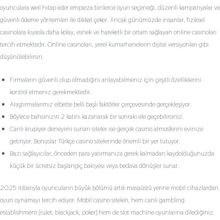
oyunculara weil hitap eder empieza binlerce oyun seçeneği, düzenli kampanyalar ve
güvenli ödeme yöntemleri ile dikkat çeker. Ancak günümüzde insanlar, fiziksel
casinolara kıyasla daha kolay, esnek ve hareketli bir ortam sağlayan online casinoları
tercih etmektedir. Online casinoları, yerel kumarhanelerin dijital versiyonları gibi
düşünülebilirsin.
Firmaların güvenli olup olmadığını anlayabilmeniz için çeşitli özelliklerini
kontrol etmeniz gerekmektedir.
Araştırmalarımız elbette belli başlı faktörler çerçevesinde gerçekleşiyor.
Böylece bahsinizin 2 katını kazanarak bir sonraki ele geçebilirsiniz.
Canlı krupiyer deneyimi sunan siteler ise gerçek casino atmosferini evinize
getiriyor. Bonuslar Türkçe casino sitelerinde önemli bir yer tutuyor.
Bazı sağlayıcılar, önceden para yatırmanıza gerek kalmadan kaydolduğunuzda
küçük bir ücretsiz başlangıç bakiyesi veya bedava dönüşler sunar.
2025 itibarıyla oyuncuların büyük bölümü artık masaüstü yerine mobil cihazlardan
oyun oynamayı tercih ediyor. Mobil casino siteleri, hem canlı gambling
establishment (rulet, blackjack, poker) hem de slot machine oyunlarına dilediğiniz