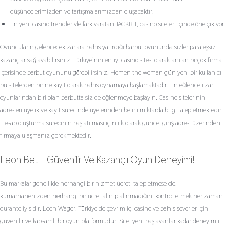
düşüncelerimizden ve tartışmalarımızdan oluşacaktır.
En yeni casino trendleriyle fark yaratan JACKBIT, casino siteleri içinde öne çıkıyor.
Oyuncuların gelebilecek zarlara bahis yatırdığı barbut oyununda sizler para eşsiz
kazançlar sağlayabilirsiniz. Türkiye’nin en iyi casino sitesi olarak anılan birçok firma
içerisinde barbut oyununu görebilirsiniz. Hemen the woman gün yeni bir kullanıcı
bu sitelerden birine kayıt olarak bahis oynamaya başlamaktadır. En eğlenceli zar
oyunlarından biri olan barbutta siz de eğlenmeye başlayın. Casino sitelerinin
adresleri üyelik ve kayıt sürecinde üyelerinden belirli miktarda bilgi talep etmektedir.
Hesap oluşturma sürecinin başlatılması için ilk olarak güncel giriş adresi üzerinden
firmaya ulaşmanız gerekmektedir.
Leon Bet – Güvenilir Ve Kazançlı Oyun Deneyimi!
Bu markalar genellikle herhangi bir hizmet ücreti talep etmese de,
kumarhanenizden herhangi bir ücret alınıp alınmadığını kontrol etmek her zaman
durante iyisidir. Leon Wager, Türkiye’de çevrim içi casino ve bahis severler için
güvenilir ve kapsamlı bir oyun platformudur. Site, yeni başlayanlar kadar deneyimli