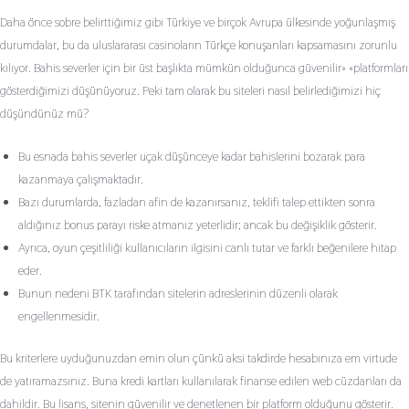
Daha önce sobre belirttiğimiz gibi Türkiye ve birçok Avrupa ülkesinde yoğunlaşmış
durumdalar, bu da uluslararası casinoların Türkçe konuşanları kapsamasını zorunlu
kılıyor. Bahis severler için bir üst başlıkta mümkün olduğunca güvenilir» «platformları
gösterdiğimizi düşünüyoruz. Peki tam olarak bu siteleri nasıl belirlediğimizi hiç
düşündünüz mü?
Bu esnada bahis severler uçak düşünceye kadar bahislerini bozarak para
kazanmaya çalışmaktadır.
Bazı durumlarda, fazladan afin de kazanırsanız, teklifi talep ettikten sonra
aldığınız bonus parayı riske atmanız yeterlidir; ancak bu değişiklik gösterir.
Ayrıca, oyun çeşitliliği kullanıcıların ilgisini canlı tutar ve farklı beğenilere hitap
eder.
Bunun nedeni BTK tarafından sitelerin adreslerinin düzenli olarak
engellenmesidir.
Bu kriterlere uyduğunuzdan emin olun çünkü aksi takdirde hesabınıza em virtude
de yatıramazsınız. Buna kredi kartları kullanılarak finanse edilen web cüzdanları da
dahildir. Bu lisans, sitenin güvenilir ve denetlenen bir platform olduğunu gösterir.