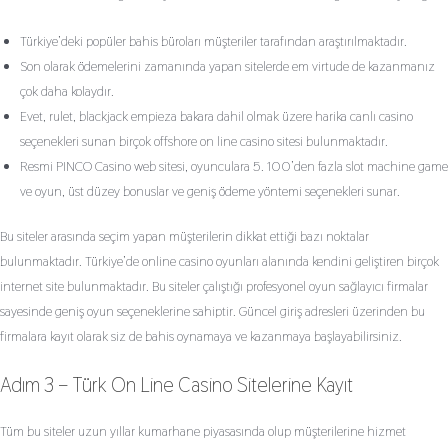
Türkiye’deki popüler bahis büroları müşteriler tarafından araştırılmaktadır.
Son olarak ödemelerini zamanında yapan sitelerde em virtude de kazanmanız
çok daha kolaydır.
Evet, rulet, blackjack empieza bakara dahil olmak üzere harika canlı casino
seçenekleri sunan birçok offshore on line casino sitesi bulunmaktadır.
Resmi PINCO Casino web sitesi, oyunculara 5. 100’den fazla slot machine game
ve oyun, üst düzey bonuslar ve geniş ödeme yöntemi seçenekleri sunar.
Bu siteler arasında seçim yapan müşterilerin dikkat ettiği bazı noktalar
bulunmaktadır. Türkiye’de online casino oyunları alanında kendini geliştiren birçok
internet site bulunmaktadır. Bu siteler çalıştığı profesyonel oyun sağlayıcı firmalar
sayesinde geniş oyun seçeneklerine sahiptir. Güncel giriş adresleri üzerinden bu
firmalara kayıt olarak siz de bahis oynamaya ve kazanmaya başlayabilirsiniz.
Adım 3 – Türk On Line Casino Sitelerine Kayıt
Tüm bu siteler uzun yıllar kumarhane piyasasında olup müşterilerine hizmet