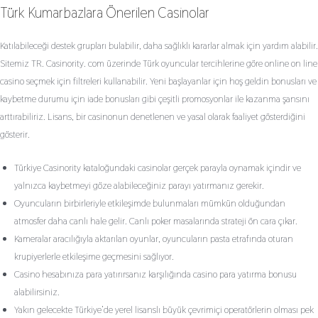
Türk Kumarbazlara Önerilen Casinolar
Katılabileceği destek grupları bulabilir, daha sağlıklı kararlar almak için yardım alabilir.
Sitemiz TR. Casinority. com üzerinde Türk oyuncular tercihlerine göre online on line
casino seçmek için filtreleri kullanabilir. Yeni başlayanlar için hoş geldin bonusları ve
kaybetme durumu için iade bonusları gibi çeşitli promosyonlar ile kazanma şansını
arttırabiliriz. Lisans, bir casinonun denetlenen ve yasal olarak faaliyet gösterdiğini
gösterir.
Türkiye Casinority kataloğundaki casinolar gerçek parayla oynamak içindir ve
yalnızca kaybetmeyi göze alabileceğiniz parayı yatırmanız gerekir.
Oyuncuların birbirleriyle etkileşimde bulunmaları mümkün olduğundan
atmosfer daha canlı hale gelir. Canlı poker masalarında strateji ön cara çıkar.
Kameralar aracılığıyla aktarılan oyunlar, oyuncuların pasta etrafında oturan
krupiyerlerle etkileşime geçmesini sağlıyor.
Casino hesabınıza para yatırırsanız karşılığında casino para yatırma bonusu
alabilirsiniz.
Yakın gelecekte Türkiye’de yerel lisanslı büyük çevrimiçi operatörlerin olması pek