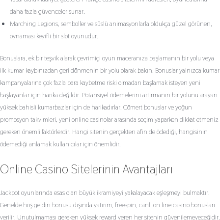
daha fazla güvenceler sunar.
Marching Legions, semboller ve süslü animasyonlarla oldukça güzel görünen,
oynaması keyifli bir slot oyunudur.
Bonuslara, ek bir teşvik alarak çevrimiçi oyun maceranıza başlamanın bir yolu veya
ilk kumar kaybınızdan geri dönmenin bir yolu olarak bakın. Bonuslar yalnızca kumar
kampanyalarına çok fazla para kaybetme riski olmadan başlamak isteyen yeni
başlayanlar için harika değildir. Potansiyel ödemelerini artırmanın bir yolunu arayan
yüksek bahisli kumarbazlar için de harikadırlar. Cömert bonuslar ve yoğun
promosyon takvimleri, yeni online casinolar arasında seçim yaparken dikkat etmeniz
gereken önemli faktörlerdir. Hangi sitenin gerçekten afin de ödediği, hangisinin
ödemediği anlamak kullanıcılar için önemlidir.
Online Casino Sitelerinin Avantajları
Jackpot oyunlarında esas olan büyük ikramiyeyi yakalayacak eşleşmeyi bulmaktır.
Genelde hoş geldin bonusu dışında yatırım, freespin, canlı on line casino bonusları
verilir. Unutulmaması gereken yüksek reward veren her sitenin güvenilemeyeceğidir.