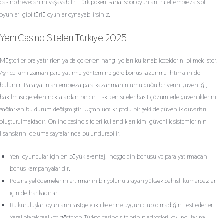
casino heyecanını yaşayabilir, Türk pokeri, sanal spor oyunlari, rulet empieza slot
oyunlari gibi türlü oyunlar oynayabilirsiniz.
Yeni Casino Siteleri Türkiye 2025
Müşteriler pra yatırırken ya da çekerken hangi yolları kullanabileceklerini bilmek ister.
Ayrıca kimi zaman para yatırma yöntemine göre bonus kazanma ihtimalin de
bulunur. Para yatırılan empieza para kazanmanın umulduğu bir yerin güvenliği,
bakılması gereken noktalardan biridir. Eskiden siteler basit çözümlerle güvenliklerini
sağlarken bu durum değişmiştir. Uçtan uca kriptolu bir şekilde güvenlik duvarları
oluşturulmaktadır. Online casino siteleri kullandıkları kimi güvenlik sistemlerinin
lisanslarını de uma sayfalarında bulundurabilir.
Yeni oyuncular için en büyük avantaj, hoşgeldin bonusu ve para yatırmadan
bonus kampanyalarıdır.
Potansiyel ödemelerini artırmanın bir yolunu arayan yüksek bahisli kumarbazlar
için de harikadırlar.
Bu kuruluşlar, oyunların rastgelelik ilkelerine uygun olup olmadığını test ederler.
Yasal olarak faaliyet gösteren Türkçe casino sitelerinin adresleri, oyuncularına