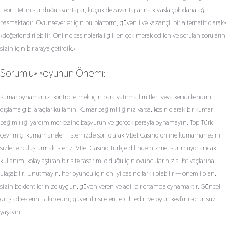
Leon Bet’in sunduğu avantajlar, küçük dezavantajlarına kıyasla çok daha ağır
basmaktadır. Oyunseverler için bu platform, güvenli ve kazançlı bir alternatif olarak»
«değerlendirilebilir. Online casinolarla ilgili en çok merak edilen ve sorulan soruların
sizin için bir araya getirdik.»
Sorumlu» «oyunun Önemi:
Kumar oynamanızı kontrol etmek için para yatırma limitleri veya kendi kendini
dışlama gibi araçlar kullanın. Kumar bağımlılığınız varsa, kesin olarak bir kumar
bağımlılığı yardım merkezine başvurun ve gerçek parayla oynamayın. Top Türk
çevrimiçi kumarhaneleri listemizde son olarak VBet Casino online kumarhanesini
sizlerle buluşturmak isteriz. VBet Casino Türkçe dilinde hizmet sunmuyor ancak
kullanımı kolaylaştıran bir site tasarımı olduğu için oyuncular hızla ihtiyaçlarına
ulaşabilir. Unutmayın, her oyuncu için en iyi casino farklı olabilir — önemli olan,
sizin beklentilerinize uygun, güven veren ve adil bir ortamda oynamaktır. Güncel
giriş adreslerini takip edin, güvenilir siteleri tercih edin ve oyun keyfini sorunsuz
yaşayın.