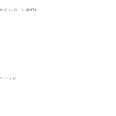
ekter du bör ha i åtanke:
hjälpa dig: