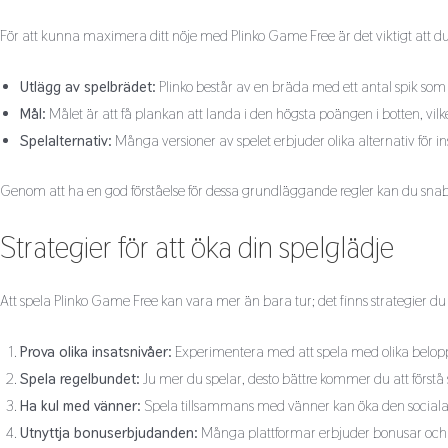
För att kunna maximera ditt nöje med Plinko Game Free är det viktigt att du
Utlägg av spelbrädet:
Plinko består av en bräda med ett antal spik som s
Mål:
Målet är att få plankan att landa i den högsta poängen i botten, vilke
Spelalternativ:
Många versioner av spelet erbjuder olika alternativ för
Genom att ha en god förståelse för dessa grundläggande regler kan du snabb
Strategier för att öka din spelglädje
Att spela Plinko Game Free kan vara mer än bara tur; det finns strategier du
Prova olika insatsnivåer:
Experimentera med att spela med olika belopp f
Spela regelbundet:
Ju mer du spelar, desto bättre kommer du att förstå s
Ha kul med vänner:
Spela tillsammans med vänner kan öka den sociala as
Utnyttja bonuserbjudanden:
Många plattformar erbjuder bonusar och ka