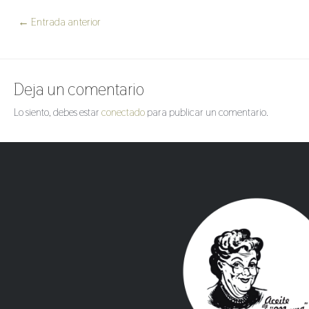
←
Entrada anterior
Deja un comentario
Lo siento, debes estar
conectado
para publicar un comentario.