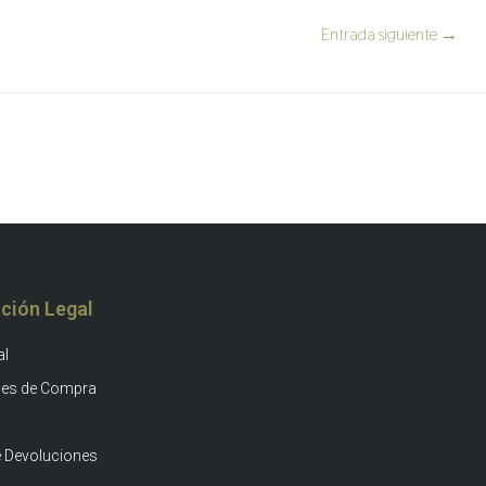
Entrada siguiente
→
ción Legal
al
nes de Compra
de Devoluciones