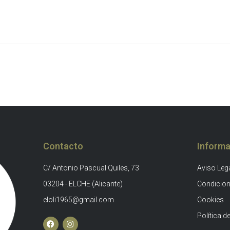
Contacto
Informa
C/ Antonio Pascual Quiles, 73
Aviso Leg
03204 - ELCHE (Alicante)
Condicio
eloli1965@gmail.com
Cookies
Política 