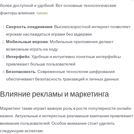
более доступной и удобной. Вот основные технологические
факторы влияния:
пинко
Скорость соединения:
Высокоскоростной интернет позволяет
игрокам наслаждаться играми без задержек.
Мобильные версии:
Мобильные приложения делают
возможным играть на ходу.
Интерфейс:
Удобные и интуитивно понятные интерфейсы
привлекают больше пользователей.
Безопасность:
Современные технологии шифрования
обеспечивают безопасность транзакций и личных данных.
Влияние рекламы и маркетинга
Маркетинг также играет важную роль в росте популярности онлайн-
казино. Актуальные и интересные рекламные кампании привлекают
внимание пользователей. Особое внимание стоит уделить
следующим аспектам: