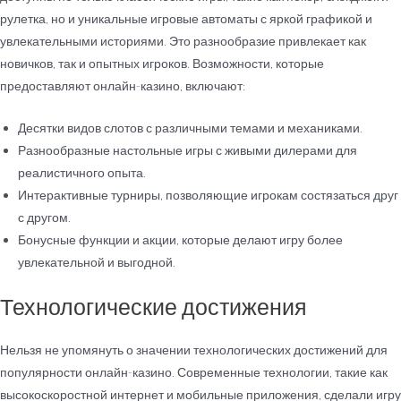
рулетка, но и уникальные игровые автоматы с яркой графикой и
увлекательными историями. Это разнообразие привлекает как
новичков, так и опытных игроков. Возможности, которые
предоставляют онлайн-казино, включают:
Десятки видов слотов с различными темами и механиками.
Разнообразные настольные игры с живыми дилерами для
реалистичного опыта.
Интерактивные турниры, позволяющие игрокам состязаться друг
с другом.
Бонусные функции и акции, которые делают игру более
увлекательной и выгодной.
Технологические достижения
Нельзя не упомянуть о значении технологических достижений для
популярности онлайн-казино. Современные технологии, такие как
высокоскоростной интернет и мобильные приложения, сделали игру