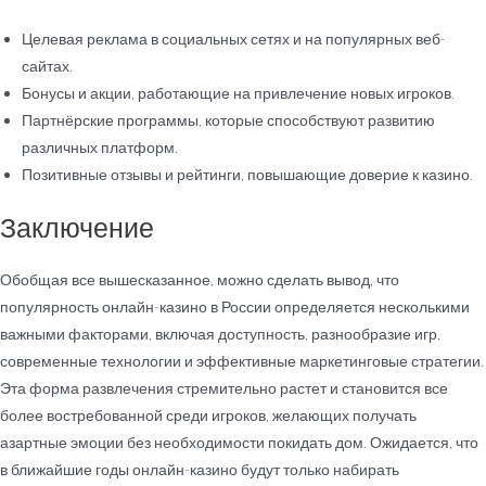
Целевая реклама в социальных сетях и на популярных веб-
сайтах.
Бонусы и акции, работающие на привлечение новых игроков.
Партнёрские программы, которые способствуют развитию
различных платформ.
Позитивные отзывы и рейтинги, повышающие доверие к казино.
Заключение
Обобщая все вышесказанное, можно сделать вывод, что
популярность онлайн-казино в России определяется несколькими
важными факторами, включая доступность, разнообразие игр,
современные технологии и эффективные маркетинговые стратегии.
Эта форма развлечения стремительно растет и становится все
более востребованной среди игроков, желающих получать
азартные эмоции без необходимости покидать дом. Ожидается, что
в ближайшие годы онлайн-казино будут только набирать