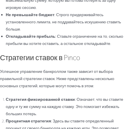
максимальную сумму, которую вы готовы потерять за одну
игровую сессию.
Не превышайте бюджет:
Строго придерживайтесь
установленного лимита, не поддавайтесь искушению ставить
больше.
Откладывайте прибыль:
Ставьте ограничение на то, сколько
прибыли вы хотите оставить, а остальное откладывайте.
Стратегии ставок в Pinco
Успешное управление банкроллом также зависит от выбора
правильной стратегии ставок. Ниже представлены несколько
основных стратегий, которые могут помочь в этом:
Стратегия фиксированной ставки:
Означает, что вы ставите
одну и ту же сумму на каждую ставку. Это помогает избежать
больших потерь.
Процентная стратегия:
Здесь вы ставите определенный
процент от своего банкролла на каждую игру. Это позволяет