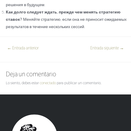
решения в будущем.
Как долго следует ждать, прежде чем менять стратегию
ставок?
Меняйте стратегию, если она не приносит ожидаемых
результатов в течение нескольких сессий.
←
Entrada anterior
Entrada siguiente
→
Deja un comentario
Lo siento, debes estar
conectado
para publicar un comentario.