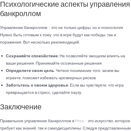
Психологические аспекты управления
банкроллом
Управление банкроллом – это не только цифры, но и психология.
Нужно быть готовым к тому, что в игре будут как победы, так и
поражения. Вот несколько рекомендаций:
Сохраняйте спокойствие:
Не позволяйте эмоциям влиять на
ваши решения. Принимайте осознанные решения.
Определите свою цель:
Четкое понимание того, зачем вы
играете, поможет избежать чрезмерных рисков.
Заботьтесь о своем здоровье:
Если вы чувствуете, что игра
превращается в стресс, сделайте паузу.
Заключение
Правильное управление банкроллом в Pinco – это искусство, которое
требует как знаний, так и самодисциплины. Следуя представленным