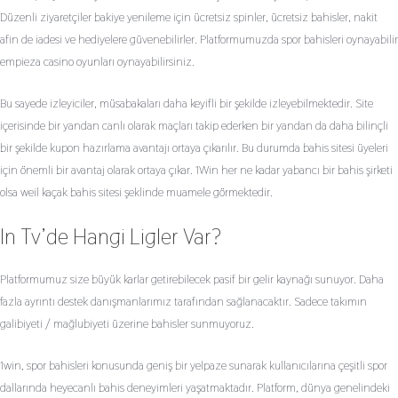
Düzenli ziyaretçiler bakiye yenileme için ücretsiz spinler, ücretsiz bahisler, nakit
afin de iadesi ve hediyelere güvenebilirler. Platformumuzda spor bahisleri oynayabilir
empieza casino oyunları oynayabilirsiniz.
Bu sayede izleyiciler, müsabakaları daha keyifli bir şekilde izleyebilmektedir. Site
içerisinde bir yandan canlı olarak maçları takip ederken bir yandan da daha bilinçli
bir şekilde kupon hazırlama avantajı ortaya çıkarılır. Bu durumda bahis sitesi üyeleri
için önemli bir avantaj olarak ortaya çıkar. 1Win her ne kadar yabancı bir bahis şirketi
olsa weil kaçak bahis sitesi şeklinde muamele görmektedir.
In Tv’de Hangi Ligler Var?
Platformumuz size büyük karlar getirebilecek pasif bir gelir kaynağı sunuyor. Daha
fazla ayrıntı destek danışmanlarımız tarafından sağlanacaktır. Sadece takımın
galibiyeti / mağlubiyeti üzerine bahisler sunmuyoruz.
1win, spor bahisleri konusunda geniş bir yelpaze sunarak kullanıcılarına çeşitli spor
dallarında heyecanlı bahis deneyimleri yaşatmaktadır. Platform, dünya genelindeki