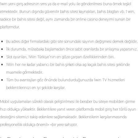
1win yeni giriş adresinin sms ya da e-mail yolu ile gönderilmesi buna örnek teşkil
etmektedir. Bunun dışında güvenilir bahis sitesi kaynakları, bahis blogları vb. 1 win,
sadece bir bahis sitesi değil, aynı zamanda bir online casino deneyimi sunan bir
platformdur.
Bu adres diğer firmalardaki gibi site sonundaki sayının değişmesi demek değildir.
İlk durumda, müsabaka başlamadan önce sabit oranlarda bir anlaşma yaparsınız.
Slot oyunları, 1Win Türkiye’nin en göze çarpan özelliklerinden biri.
1Win her ne kadar yabancı bir bahis şirketi olsa ag kaçak bahis sitesi şeklinde
muamele görmektedir.
Tüm bu avantajları göz önünde bulundurduğunuzda 1win TV hizmetleri
beklentilerinizi en iyi şekilde karşılar.
Mobil uygulamaları sürekli olarak geliştirilmesi ile beraber bu siteye mobilden girme
hızı oldukça yüksektir. Beklentilere yanıt veren platformda mobil giriş her türlü oyun
desteğini sitemizi takip edenlere sağlamaktadır. Beklentilerin karşılanmasında
profesyonellik oldukça önemli» «bir yere sahiptir.