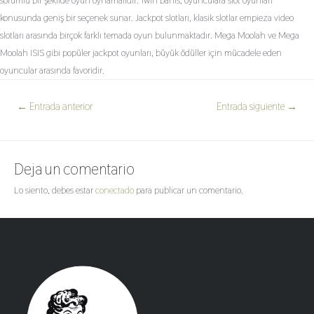
konusunda geniş bir seçenek sunar. Jackpot slotları, klasik slotlar empieza video
slotları arasında birçok farklı temada oyun bulunmaktadır. Mega Moolah ve Mega
Moolah ISIS gibi popüler jackpot oyunları, büyük ödüller için mücadele eden
oyuncular arasında favoridir.
←
Entrada anterior
Entrada siguiente
→
Deja un comentario
Lo siento, debes estar
conectado
para publicar un comentario.