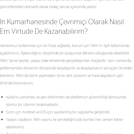
güncellemeleri otomatik olarak birkaç saniye içerisinde yapılır.
In Kumarhanesinde Çevrimiçi Olarak Nasıl
Em Virtude De Kazanabilirim?
Verilerimizi kullanmak için bir fırsat sağladık, bunun için 1Win‘in ilgili bölümünde
açabilirsiniz. İlgilendiğiniz disiplinde bir durgunluk dönemi olduğunda idealdirler.
1Win Sanal sporlar, yapay zeka temelinde gerçekleştirilen maçlardır. Aynı zamanda,
performansları donanım düzeyinde karşılaştırılır ve karşılaşmanın sonuçları önceden
belirlenir. 1Win’de bahis yapmadan önce, kort yüzeyini ve hava koşullarını göz
önünde bulundurun.
Kullanıcı yorumları ve geri bildirimleri de platformun güvenilirliği konusunda
olumlu bir izlenim bırakmaktadır.
Sizin için Android ve iOS için uyarlanmış bir uygulama geliştirildi.
Tarayıcı sayfasını 1Win oyunu ile yenilediğinizde bunları her zaman tekrar
alabilirsiniz.