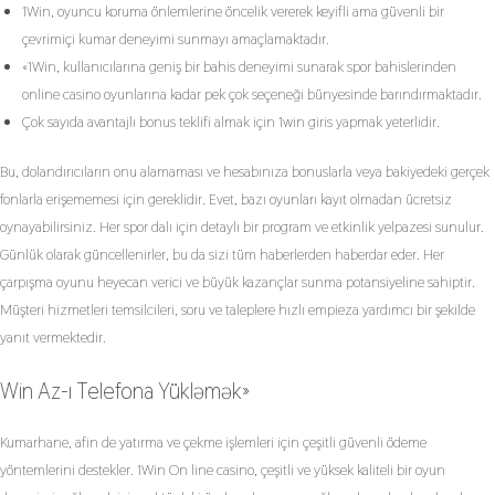
1Win, oyuncu koruma önlemlerine öncelik vererek keyifli ama güvenli bir
çevrimiçi kumar deneyimi sunmayı amaçlamaktadır.
«1Win, kullanıcılarına geniş bir bahis deneyimi sunarak spor bahislerinden
online casino oyunlarına kadar pek çok seçeneği bünyesinde barındırmaktadır.
Çok sayıda avantajlı bonus teklifi almak için 1win giris yapmak yeterlidir.
Bu, dolandırıcıların onu alamaması ve hesabınıza bonuslarla veya bakiyedeki gerçek
fonlarla erişememesi için gereklidir. Evet, bazı oyunları kayıt olmadan ücretsiz
oynayabilirsiniz. Her spor dalı için detaylı bir program ve etkinlik yelpazesi sunulur.
Günlük olarak güncellenirler, bu da sizi tüm haberlerden haberdar eder. Her
çarpışma oyunu heyecan verici ve büyük kazançlar sunma potansiyeline sahiptir.
Müşteri hizmetleri temsilcileri, soru ve taleplere hızlı empieza yardımcı bir şekilde
yanıt vermektedir.
Win Az-ı Telefona Yükləmək»
Kumarhane, afin de yatırma ve çekme işlemleri için çeşitli güvenli ödeme
yöntemlerini destekler. 1Win On line casino, çeşitli ve yüksek kaliteli bir oyun