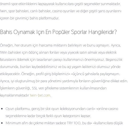
önemli spor etkinliklerini kapsayarak kullanıcılara çeşitli seçenekler sunmaktadır.
1win, spor bahisleri, canlı bahisler, casino oyunları ve diğer çeşitli şans oyunlarını
içeren bir çevrimiçi bahis platformudur.
Bahis Oynamak Için En Popüler Sporlar Hangileridir?
Örneğin, her oturum için harcama miktarını belirleyin ve bunu aşmayın. Ayrıca,
1Win bahisleri için ödünç alınan fonları veya yiyecek satın almak veya elektrik
faturalarını ödemek için tasarlanan parayı kullanmanızı önermiyoruz. Başarısızlık
durumunda, bunları kaybedebilirsiniz ve bu ag yaşam kalitenizi olumsuz yönde
etkileyecektir. Örneğin, profil giriş bilgilerinizi» «üçüncü şahıslarla paylaşmayın.
Ayrıca, iyi oluşturulmuş bir para yönetimi yardımıyla fonların güvenliğine dikkat edin.
İşlemlerin güvenliği, SSL veri şifreleme sistemlerinin kullanılmasından
kaynaklanmaktadır
1win-bet.com
.
Oyun platformu, geniş bir slot oyun koleksiyonundan canlı» «online casino
seçeneklerine kadar birçok farklı oyun kategorisini kapsar.
Minimum afin de çekme miktarı sadece TRY 100, bu da» «kullanıcılara düşük