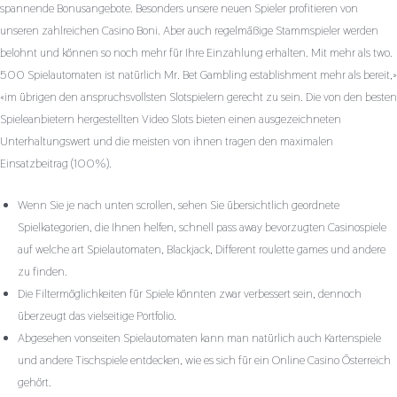
spannende Bonusangebote. Besonders unsere neuen Spieler profitieren von
unseren zahlreichen Casino Boni. Aber auch regelmäßige Stammspieler werden
belohnt und können so noch mehr für Ihre Einzahlung erhalten. Mit mehr als two.
500 Spielautomaten ist natürlich Mr. Bet Gambling establishment mehr als bereit,»
«im übrigen den anspruchsvollsten Slotspielern gerecht zu sein. Die von den besten
Spieleanbietern hergestellten Video Slots bieten einen ausgezeichneten
Unterhaltungswert und die meisten von ihnen tragen den maximalen
Einsatzbeitrag (100%).
Wenn Sie je nach unten scrollen, sehen Sie übersichtlich geordnete
Spielkategorien, die Ihnen helfen, schnell pass away bevorzugten Casinospiele
auf welche art Spielautomaten, Blackjack, Different roulette games und andere
zu finden.
Die Filtermöglichkeiten für Spiele könnten zwar verbessert sein, dennoch
überzeugt das vielseitige Portfolio.
Abgesehen vonseiten Spielautomaten kann man natürlich auch Kartenspiele
und andere Tischspiele entdecken, wie es sich für ein Online Casino Österreich
gehört.