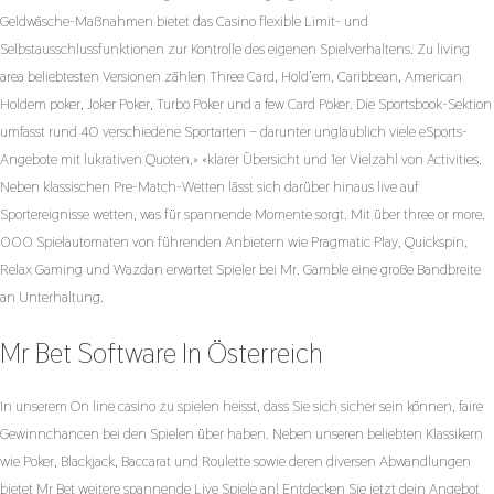
Geldwäsche-Maßnahmen bietet das Casino flexible Limit- und
Selbstausschlussfunktionen zur Kontrolle des eigenen Spielverhaltens. Zu living
area beliebtesten Versionen zählen Three Card, Hold’em, Caribbean, American
Holdem poker, Joker Poker, Turbo Poker und a few Card Poker. Die Sportsbook-Sektion
umfasst rund 40 verschiedene Sportarten – darunter unglaublich viele eSports-
Angebote mit lukrativen Quoten,» «klarer Übersicht und 1er Vielzahl von Activities.
Neben klassischen Pre-Match-Wetten lässt sich darüber hinaus live auf
Sportereignisse wetten, was für spannende Momente sorgt. Mit über three or more.
000 Spielautomaten von führenden Anbietern wie Pragmatic Play, Quickspin,
Relax Gaming und Wazdan erwartet Spieler bei Mr. Gamble eine große Bandbreite
an Unterhaltung.
Mr Bet Software In Österreich
In unserem On line casino zu spielen heisst, dass Sie sich sicher sein können, faire
Gewinnchancen bei den Spielen über haben. Neben unseren beliebten Klassikern
wie Poker, Blackjack, Baccarat und Roulette sowie deren diversen Abwandlungen
bietet Mr Bet weitere spannende Live Spiele an! Entdecken Sie jetzt dein Angebot