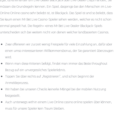
Egal, ob es einander um Live-Dealer Black jack oder Live-Dealer Craps handelt, Sie
müssen die Grundregeln kennen. Ein Spiel, dasjenige bei den Menschen im Live-
Online Online casino sehr beliebt ist, ist Blackjack. Das Spiel ist and so beliebt, dass
Sie kaum einen Mr Bet Live Casino-Spieler sehen werden, welcher es nicht schon
einmal gespielt hat. Die Regeln» «eines Mr Bet Live-Dealer-Blackjack-Spiels
unterscheiden sich bei weitem nicht von denen welcher landbasierten Casinos.
Zwar offerieren wir zurzeit wenig Freispiele für viele Einzahlung an, dafür aber
einen umso interessanteren Willkommensbonus, der Sie garantiert überzeugen
wird.
Wenn man diese Kriterien befolgt, findet man immer das Beste throughout
Bezug auf ein unvergessliches Spielerlebnis.
Tippen Sie über rechts auf „Registrieren“, und schon beginnt der
Anmeldeprozess.
Wir haben bei unseren Checks keinerlei Mängel bei der mobilen Nutzung
festgestellt.
Auch unterwegs within einem Live Online casino online spielen über können,
muss für unsere Spieler kein Traum bleiben.