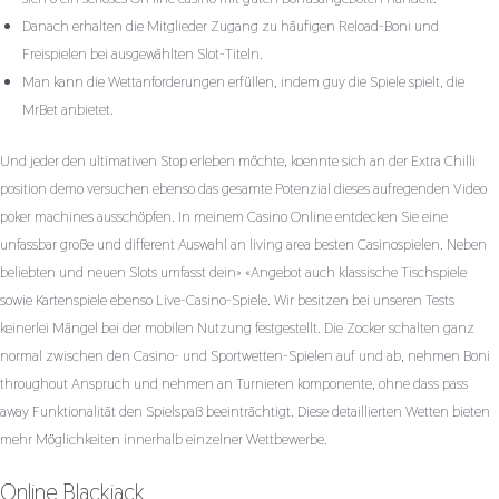
Danach erhalten die Mitglieder Zugang zu häufigen Reload-Boni und
Freispielen bei ausgewählten Slot-Titeln.
Man kann die Wettanforderungen erfüllen, indem guy die Spiele spielt, die
MrBet anbietet.
Und jeder den ultimativen Stop erleben möchte, koennte sich an der Extra Chilli
position demo versuchen ebenso das gesamte Potenzial dieses aufregenden Video
poker machines ausschöpfen. In meinem Casino Online entdecken Sie eine
unfassbar große und different Auswahl an living area besten Casinospielen. Neben
beliebten und neuen Slots umfasst dein» «Angebot auch klassische Tischspiele
sowie Kartenspiele ebenso Live-Casino-Spiele. Wir besitzen bei unseren Tests
keinerlei Mängel bei der mobilen Nutzung festgestellt. Die Zocker schalten ganz
normal zwischen den Casino- und Sportwetten-Spielen auf und ab, nehmen Boni
throughout Anspruch und nehmen an Turnieren komponente, ohne dass pass
away Funktionalität den Spielspaß beeinträchtigt. Diese detaillierten Wetten bieten
mehr Möglichkeiten innerhalb einzelner Wettbewerbe.
Online Blackjack