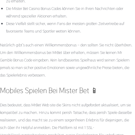
zu erhalten.
Die Mister Bet Casino Bonus Codes können Sie in Ihren Nachrichten oder
während spezieller Aktionen erhalten.
Diese Vielfalt stellt sicher, wenn Fans der meisten großen Zeitvertreibe auf
favorisierte Teams und Sportler wetten können.
Natürlich gibt’s auch einen Willkommensbonus – den sollten Sie nicht überhören.
Um den Willkommensbonus bei MrBet über erhalten, müssen Sie keinen Mr
Gamble Bonus Code eingeben. Kein landbasiertes Spielhaus wird seinen Spielern
jemals so man sicher positive Emotionen sowie ungewöhnliche Preise bieten, die
das Spielerlebnis verbessern.
Mobiles Spielen Bei Mister Bet 📱
Dies bedeutet, dass MrBet Web site die Skins nicht aufgefordert aktualisiert, um sie
kompatibel zu machen. Hinzu kommt perish Tatsache, dass perish Spiele dasselbe
realisieren, und das macht sie zu einem sorgenfreien Erlebnis für diejenigen, die
sich über ihr Helpful anmelden. Die Plattform ist mit 1 SSL-
Verschlüsselungstechnologie geschützt, expire Spielerkonten für unbefugten