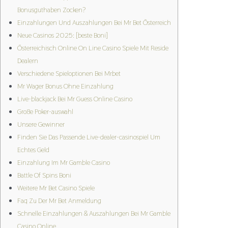
Bonusguthaben Zocken?
Einzahlungen Und Auszahlungen Bei Mr Bet Österreich
Neue Casinos 2025: [beste Boni]
Österreichisch Online On Line Casino Spiele Mit Reside
Dealern
Verschiedene Spieloptionen Bei Mrbet
Mr Wager Bonus Ohne Einzahlung
Live-blackjack Bei Mr Guess Online Casino
Große Poker-auswahl
Unsere Gewinner
Finden Sie Das Passende Live-dealer-casinospiel Um
Echtes Geld
Einzahlung Im Mr Gamble Casino
Battle Of Spins Boni
Weitere Mr Bet Casino Spiele
Faq Zu Der Mr Bet Anmeldung
Schnelle Einzahlungen & Auszahlungen Bei Mr Gamble
Casino Online