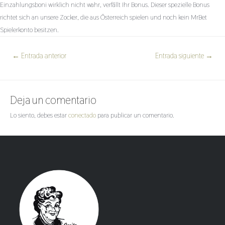
Einzahlungsboni wirklich nicht wahr, verfällt Ihr Bonus. Dieser spezielle Bonus
richtet sich an unsere Zocker, die aus Österreich spielen und noch kein MrBet
Spielerkonto besitzen.
←
Entrada anterior
Entrada siguiente
→
Deja un comentario
Lo siento, debes estar
conectado
para publicar un comentario.