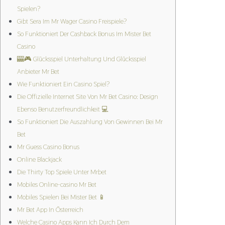
Spielen?
Gibt Sera Im Mr Wager Casino Freispiele?
So Funktioniert Der Cashback Bonus Im Mister Bet
Casino
🎰🎮 Glücksspiel Unterhaltung Und Glücksspiel
Anbieter Mr Bet
Wie Funktioniert Ein Casino Spiel?
Die Offizielle Internet Site Von Mr Bet Casino: Design
Ebenso Benutzerfreundlichkeit 💻
So Funktioniert Die Auszahlung Von Gewinnen Bei Mr
Bet
Mr Guess Casino Bonus
Online Blackjack
Die Thirty Top Spiele Unter Mrbet
Mobiles Online-casino Mr Bet
Mobiles Spielen Bei Mister Bet 📱
Mr Bet App In Österreich
Welche Casino Apps Kann Ich Durch Dem