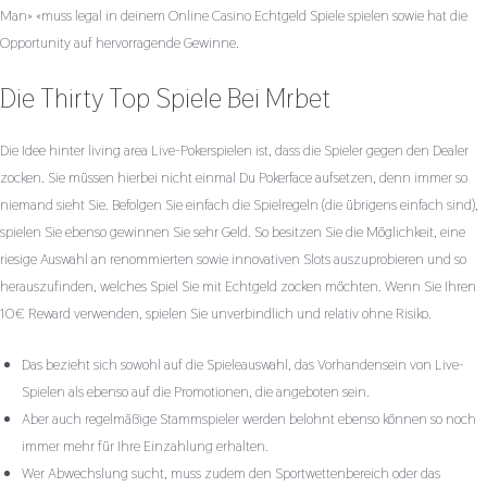
Man» «muss legal in deinem Online Casino Echtgeld Spiele spielen sowie hat die
Opportunity auf hervorragende Gewinne.
Die Thirty Top Spiele Bei Mrbet
Die Idee hinter living area Live-Pokerspielen ist, dass die Spieler gegen den Dealer
zocken. Sie müssen hierbei nicht einmal Du Pokerface aufsetzen, denn immer so
niemand sieht Sie. Befolgen Sie einfach die Spielregeln (die übrigens einfach sind),
spielen Sie ebenso gewinnen Sie sehr Geld. So besitzen Sie die Möglichkeit, eine
riesige Auswahl an renommierten sowie innovativen Slots auszuprobieren und so
herauszufinden, welches Spiel Sie mit Echtgeld zocken möchten. Wenn Sie Ihren
10€ Reward verwenden, spielen Sie unverbindlich und relativ ohne Risiko.
Das bezieht sich sowohl auf die Spieleauswahl, das Vorhandensein von Live-
Spielen als ebenso auf die Promotionen, die angeboten sein.
Aber auch regelmäßige Stammspieler werden belohnt ebenso können so noch
immer mehr für Ihre Einzahlung erhalten.
Wer Abwechslung sucht, muss zudem den Sportwettenbereich oder das