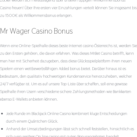
Zocker werden sich herausragend über unseren üppigen Willkommensbonus
Casino freuen! Über Ihre ersten vier Einzahlungen verteilt können Sie insgesamt bis
zu 1500€ als Willkommensbonus erlangen.
Mr Wager Casino Bonus
Wenn eine Online-Spielhalle dieses beste Internet casino Österreichs ist, werden Sie
zu den Ersten gehören, die davon erfahren. Was dieses MrBet Casino betrifft, kann
man hier mit Sicherheit dazugeben, dass diese Glücksspielplattform ihren neuen
Spielern einen wettbewerbsfähigen Added bonus bietet. Darüber hinaus ist es
bedeutsam, den qualitativ hochwertigen Kundenservice hervorzuheben, welcher
24/7 verfügbar ist. Um es auf unsere Top-Liste über schaffen, soll eine gewisse
Spielhalle ihren Usern verschiedene sichere Zahlungsmethoden wie Bankkarten
ebenso E-Wallets anbieten können.
Jede Runde im Blackjack Online Casino kombiniert kluge Entscheidungen
durch einem Quäntchen Glück.
Anhand der Umsatzbedingungen lässt sich schnell feststellen, hinsichtlich es
sich o ein seriöses On line casino mit guten Bonusangeboten handelt.