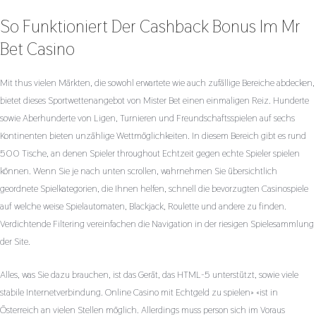
So Funktioniert Der Cashback Bonus Im Mr
Bet Casino
Mit thus vielen Märkten, die sowohl erwartete wie auch zufällige Bereiche abdecken,
bietet dieses Sportwettenangebot von Mister Bet einen einmaligen Reiz. Hunderte
sowie Aberhunderte von Ligen, Turnieren und Freundschaftsspielen auf sechs
Kontinenten bieten unzählige Wettmöglichkeiten. In diesem Bereich gibt es rund
500 Tische, an denen Spieler throughout Echtzeit gegen echte Spieler spielen
können. Wenn Sie je nach unten scrollen, wahrnehmen Sie übersichtlich
geordnete Spielkategorien, die Ihnen helfen, schnell die bevorzugten Casinospiele
auf welche weise Spielautomaten, Blackjack, Roulette und andere zu finden.
Verdichtende Filtering vereinfachen die Navigation in der riesigen Spielesammlung
der Site.
Alles, was Sie dazu brauchen, ist das Gerät, das HTML-5 unterstützt, sowie viele
stabile Internetverbindung. Online Casino mit Echtgeld zu spielen» «ist in
Österreich an vielen Stellen möglich. Allerdings muss person sich im Voraus