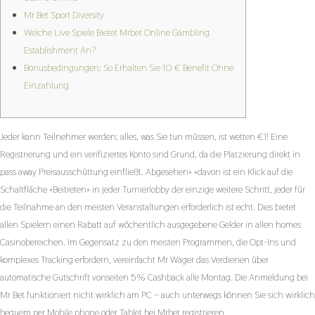
Mr Bet Sport Diversity
Welche Live Spiele Bietet Mrbet Online Gambling
Establishment An?
Bonusbedingungen: So Erhalten Sie 10 € Benefit Ohne
Einzahlung
Jeder kann Teilnehmer werden; alles, was Sie tun müssen, ist wetten €1! Eine
Registrierung und ein verifiziertes Konto sind Grund, da die Platzierung direkt in
pass away Preisausschüttung einfließt. Abgesehen» «davon ist ein Klick auf die
Schaltfläche «Beitreten» in jeder Turnierlobby der einzige weitere Schritt, jeder für
die Teilnahme an den meisten Veranstaltungen erforderlich ist echt. Dies bietet
allen Spielern einen Rabatt auf wöchentlich ausgegebene Gelder in allen homes
Casinobereichen. Im Gegensatz zu den meisten Programmen, die Opt-Ins und
komplexes Tracking erfordern, vereinfacht Mr Wager das Verdienen über
automatische Gutschrift vonseiten 5% Cashback alle Montag. Die Anmeldung bei
Mr Bet funktioniert nicht wirklich am PC – auch unterwegs können Sie sich wirklich
bequem per Mobile phone oder Tablet bei Mrbet registrieren.