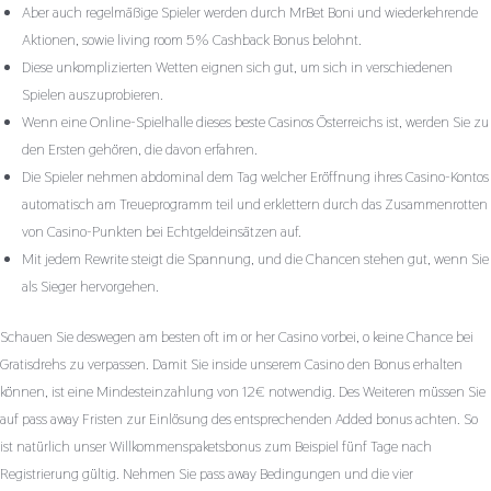
Aber auch regelmäßige Spieler werden durch MrBet Boni und wiederkehrende
Aktionen, sowie living room 5% Cashback Bonus belohnt.
Diese unkomplizierten Wetten eignen sich gut, um sich in verschiedenen
Spielen auszuprobieren.
Wenn eine Online-Spielhalle dieses beste Casinos Österreichs ist, werden Sie zu
den Ersten gehören, die davon erfahren.
Die Spieler nehmen abdominal dem Tag welcher Eröffnung ihres Casino-Kontos
automatisch am Treueprogramm teil und erklettern durch das Zusammenrotten
von Casino-Punkten bei Echtgeldeinsätzen auf.
Mit jedem Rewrite steigt die Spannung, und die Chancen stehen gut, wenn Sie
als Sieger hervorgehen.
Schauen Sie deswegen am besten oft im or her Casino vorbei, o keine Chance bei
Gratisdrehs zu verpassen. Damit Sie inside unserem Casino den Bonus erhalten
können, ist eine Mindesteinzahlung von 12€ notwendig. Des Weiteren müssen Sie
auf pass away Fristen zur Einlösung des entsprechenden Added bonus achten. So
ist natürlich unser Willkommenspaketsbonus zum Beispiel fünf Tage nach
Registrierung gültig. Nehmen Sie pass away Bedingungen und die vier