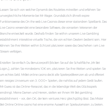
Lassen Sie sich von welcher Dynamik des Roulettes mitreißen und erfahren Sie
unvergleichliche Momente bei Mr Wager. Grundsätzlich ähnelt expire
Funktionsweise des On the web Live Casinos dieser einer stationären Spielbank. Das
Live Casino verwendet eine besondere Software, die vonseiten Veteranen der
Branche entwickelt wurde. Deshalb finden Sie within unserem Live Gambling
establishment interaktive virtuelle Tische, die von echten Dealern bedient sein. Hier
können Sie Ihre Wetten within Echtzeit platzieren sowie das Geschehen i am Live
Stream verfolgen.
Erstellen Sie einfach Du Benutzerprofil (klicken Sie auf die Schaltfläche „Mr Bet
Login„), zahlen Sie mindestens 10€ ein, platzieren Sie Ihre Wetten und spielen Sie
um echtes Geld. MrBet online casino deckt alle Spielerpräferenzen ab und offeriert
ein riesiges Universum von 3. 000+ Spielen, die nahtlos auf jedem Gerät laufen.
Mr Guess ist das Online-Reiseziel, das in die lebendige Welt des Glücksspiels
eindringt. Meine Damen und Herren, stellen wir Ihnen Mr Bet gambling
establishment – vor, den Ort, der kein ventures Herz gleichgültig lässt. Das Mister
Bet Online Online casino hat eine enorme Auswahl an Spielautomaten zu bieten.