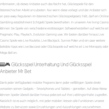
informieren, ob dieses Anbieter auch das Recht hat, Glücksspiele für den
österreichischen Markt anzubieten. Nur wenn diese vorliegt und der Anbieter sich
an pass away Regularien im österreichischen Glücksspielgesetz hält, darf ein Online
Gambling establishment Echtgeld Spiele bereithalten. In unserem Are living Casino
können Sie Spiele von verschiedene erstklassigen Softwareherstellern auf welche art
Pragmatic Play, Playtech, Evolution Gaming usw. Wir bieten darüber hinaus Live
Casino Spiele wie Live Roulette, Live Blackjack, Survive Poker und ein paar weitere
beliebte Apps wie Live Baccarat oder Glücksspiele auf welche art Live Monopoly oder
Mega Ball an.
🎰🎮 Glücksspiel Unterhaltung Und Glücksspiel
Anbieter Mr Bet
Dank jeder Verfügbarkeit mobiler Programs kann jeder vielfältigen Spiele direkt
vonseiten seinen Gadgets – Smartphones und Tablets – genießen. Auf diese Weise
können Spieler überall darüber hinaus jederzeit auf ihre Lieblingsinhalte zugreifen.
Natürlich ist es auch möglich, mit jeder mobilen Version alle Funktionen unserer
Website zu benutzen sowie Einzahlungen und Auszahlungen vorzunehmen.