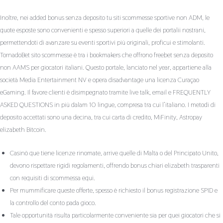
Inoltre, nei added bonus senza deposito tu siti scommesse sportive non ADM, le
quote esposte sono convenienti e spesso superiori a quelle dei portalii nostrani,
permettendoti di avanzare su eventi sportivi più originali, proficui e stimolanti.
TornadoBet sito scommesse è tra i bookmakers che offrono freebet senza deposito
non AAMS per giocatori italiani. Questo portale, lanciato nel year, appartiene alla
società Media Entertainment NV e opera disadvantage una licenza Curaçao
eGaming. Il favore clienti è disimpegnato tramite live talk, email e FREQUENTLY
ASKED QUESTIONS in più dalam 10 lingue, compresa tra cui l’italiano. I metodi di
deposito accettati sono una decina, tra cui carta di credito, MiFinity, Astropay
elizabeth Bitcoin.
Casinò que tiene licenze rinomate, arrive quelle di Malta o del Principato Unito,
devono rispettare rigidi regolamenti, offrendo bonus chiari elizabeth trasparenti
con requisiti di scommessa equi.
Per mummificare queste offerte, spesso è richiesto il bonus registrazione SPID e
la controllo del conto pada gioco.
Tale opportunità risulta particolarmente conveniente sia per quei giocatori che si