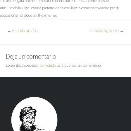
cultura del gara online che cuando fonda sulla sicurezza come pilastro
irrinunciabile. Ogni casinò protetto viene così legato come porto deciso per gli
appassionati di gioco on the internet.
←
Entrada anterior
Entrada siguiente
→
Deja un comentario
Lo siento, debes estar
conectado
para publicar un comentario.