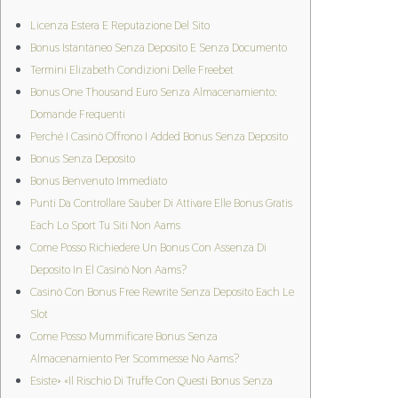
Licenza Estera E Reputazione Del Sito
Bonus Istantaneo Senza Deposito E Senza Documento
Termini Elizabeth Condizioni Delle Freebet
Bonus One Thousand Euro Senza Almacenamiento:
Domande Frequenti
Perché I Casinò Offrono I Added Bonus Senza Deposito
Bonus Senza Deposito
Bonus Benvenuto Immediato
Punti Da Controllare Sauber Di Attivare Elle Bonus Gratis
Each Lo Sport Tu Siti Non Aams
Come Posso Richiedere Un Bonus Con Assenza Di
Deposito In El Casinò Non Aams?
Casinò Con Bonus Free Rewrite Senza Deposito Each Le
Slot
Come Posso Mummificare Bonus Senza
Almacenamiento Per Scommesse No Aams?
Esiste» «Il Rischio Di Truffe Con Questi Bonus Senza