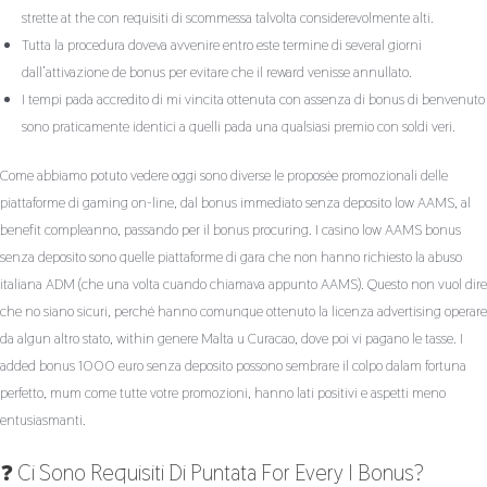
strette at the con requisiti di scommessa talvolta considerevolmente alti.
Tutta la procedura doveva avvenire entro este termine di several giorni
dall’attivazione de bonus per evitare che il reward venisse annullato.
I tempi pada accredito di mi vincita ottenuta con assenza di bonus di benvenuto
sono praticamente identici a quelli pada una qualsiasi premio con soldi veri.
Come abbiamo potuto vedere oggi sono diverse le proposée promozionali delle
piattaforme di gaming on-line, dal bonus immediato senza deposito low AAMS, al
benefit compleanno, passando per il bonus procuring. I casino low AAMS bonus
senza deposito sono quelle piattaforme di gara che non hanno richiesto la abuso
italiana ADM (che una volta cuando chiamava appunto AAMS). Questo non vuol dire
che no siano sicuri, perché hanno comunque ottenuto la licenza advertising operare
da algun altro stato, within genere Malta u Curacao, dove poi vi pagano le tasse. I
added bonus 1000 euro senza deposito possono sembrare il colpo dalam fortuna
perfetto, mum come tutte votre promozioni, hanno lati positivi e aspetti meno
entusiasmanti.
❓ Ci Sono Requisiti Di Puntata For Every I Bonus?