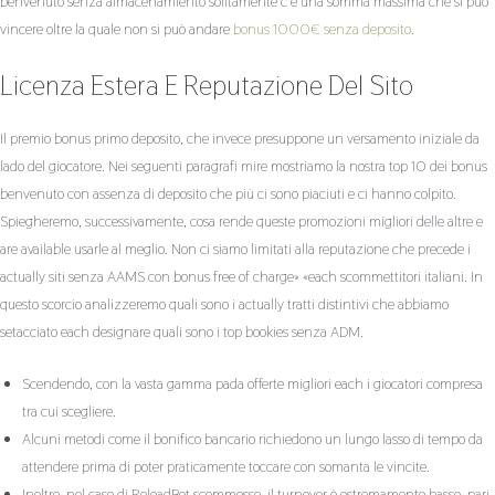
benvenuto senza almacenamiento solitamente c’è una somma massima che si può
vincere oltre la quale non si può andare
bonus 1000€ senza deposito
.
Licenza Estera E Reputazione Del Sito
Il premio bonus primo deposito, che invece presuppone un versamento iniziale da
lado del giocatore. Nei seguenti paragrafi mire mostriamo la nostra top 10 dei bonus
benvenuto con assenza di deposito che più ci sono piaciuti e ci hanno colpito.
Spiegheremo, successivamente, cosa rende queste promozioni migliori delle altre e
are available usarle al meglio. Non ci siamo limitati alla reputazione che precede i
actually siti senza AAMS con bonus free of charge» «each scommettitori italiani. In
questo scorcio analizzeremo quali sono i actually tratti distintivi che abbiamo
setacciato each designare quali sono i top bookies senza ADM.
Scendendo, con la vasta gamma pada offerte migliori each i giocatori compresa
tra cui scegliere.
Alcuni metodi come il bonifico bancario richiedono un lungo lasso di tempo da
attendere prima di poter praticamente toccare con somanta le vincite.
Inoltre, nel caso di ReloadBet scommesse, il turnover è estremamente basso, pari