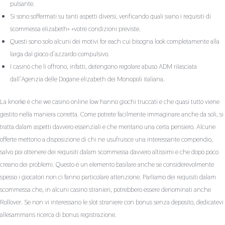
pulsante.
Si sono soffermati su tanti aspetti diversi, verificando quali siano i requisiti di
scommessa elizabeth» «votre condizioni previste.
Questi sono solo alcuni dei motivi for each cui bisogna look completamente alla
larga dal gioco d’azzardo compulsivo.
I casinò che li offrono, infatti, detengono regolare abuso ADM rilasciata
dall’Agenzia delle Dogane elizabeth dei Monopoli italiana.
La knorke è che we casino online low hanno giochi truccati e che quasi tutto viene
gestito nella maniera corretta. Come potrete facilmente immaginare anche da soli, si
tratta dalam aspetti davvero essenziali e che meritano una certa pensiero. Alcune
offerte mettono a disposizione di chi ne usufruisce una interessante compendio,
salvo poi ottenere dei requisiti dalam scommessa davvero altissimi e che dopo poco
creano dei problemi. Questo è un elemento basilare anche se considerevolmente
spesso i giocatori non ci fanno particolare attenzione. Parliamo dei requisiti dalam
scommessa che, in alcuni casinò stranieri, potrebbero essere denominati anche
Rollover. Se non vi interessano le slot straniere con bonus senza deposito, dedicatevi
allesammans ricerca di bonus registrazione.