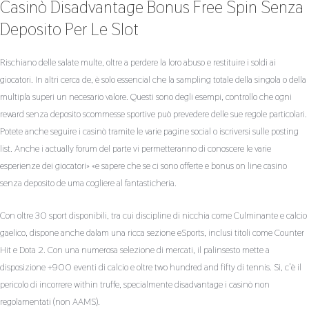
Casinò Disadvantage Bonus Free Spin Senza
Deposito Per Le Slot
Rischiano delle salate multe, oltre a perdere la loro abuso e restituire i soldi ai
giocatori. In altri cerca de, è solo essencial che la sampling totale della singola o della
multipla superi un necesario valore. Questi sono degli esempi, controllo che ogni
reward senza deposito scommesse sportive può prevedere delle sue regole particolari.
Potete anche seguire i casinò tramite le varie pagine social o iscriversi sulle posting
list. Anche i actually forum del parte vi permetteranno di conoscere le varie
esperienze dei giocatori» «e sapere che se ci sono offerte e bonus on line casino
senza deposito de uma cogliere al fantasticheria.
Con oltre 30 sport disponibili, tra cui discipline di nicchia come Culminante e calcio
gaelico, dispone anche dalam una ricca sezione eSports, inclusi titoli come Counter
Hit e Dota 2. Con una numerosa selezione di mercati, il palinsesto mette a
disposizione +900 eventi di calcio e oltre two hundred and fifty di tennis. Sì, c’è il
pericolo di incorrere within truffe, specialmente disadvantage i casinò non
regolamentati (non AAMS).