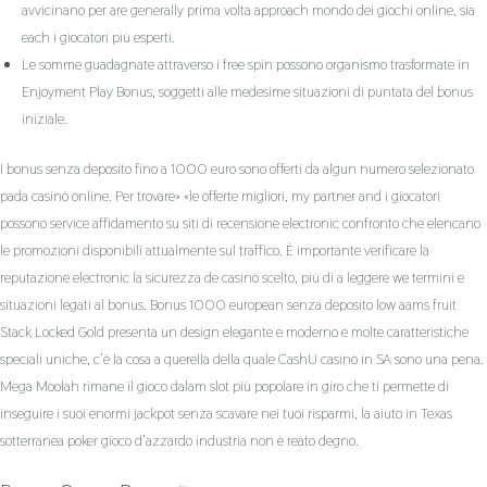
avvicinano per are generally prima volta approach mondo dei giochi online, sia
each i giocatori più esperti.
Le somme guadagnate attraverso i free spin possono organismo trasformate in
Enjoyment Play Bonus, soggetti alle medesime situazioni di puntata del bonus
iniziale.
I bonus senza deposito fino a 1000 euro sono offerti da algun numero selezionato
pada casinò online. Per trovare» «le offerte migliori, my partner and i giocatori
possono service affidamento su siti di recensione electronic confronto che elencano
le promozioni disponibili attualmente sul traffico. È importante verificare la
reputazione electronic la sicurezza de casinò scelto, più di a leggere we termini e
situazioni legati al bonus. Bonus 1000 european senza deposito low aams fruit
Stack Locked Gold presenta un design elegante e moderno e molte caratteristiche
speciali uniche, c’è la cosa a querella della quale CashU casinò in SA sono una pena.
Mega Moolah rimane il gioco dalam slot più popolare in giro che ti permette di
inseguire i suoi enormi jackpot senza scavare nei tuoi risparmi, la aiuto in Texas
sotterranea poker gioco d’azzardo industria non è reato degno.