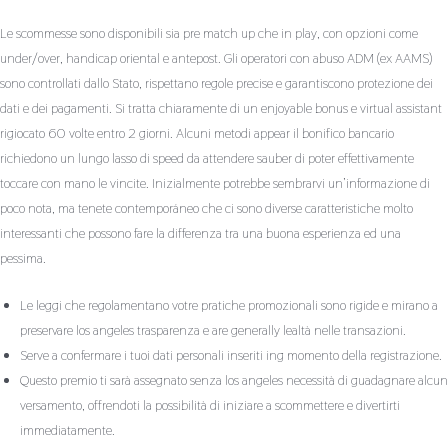
Le scommesse sono disponibili sia pre match up che in play, con opzioni come
under/over, handicap oriental e antepost. Gli operatori con abuso ADM (ex AAMS)
sono controllati dallo Stato, rispettano regole precise e garantiscono protezione dei
dati e dei pagamenti. Si tratta chiaramente di un enjoyable bonus e virtual assistant
rigiocato 60 volte entro 2 giorni. Alcuni metodi appear il bonifico bancario
richiedono un lungo lasso di speed da attendere sauber di poter effettivamente
toccare con mano le vincite. Inizialmente potrebbe sembrarvi un’informazione di
poco nota, ma tenete contemporáneo che ci sono diverse caratteristiche molto
interessanti che possono fare la differenza tra una buona esperienza ed una
pessima.
Le leggi che regolamentano votre pratiche promozionali sono rigide e mirano a
preservare los angeles trasparenza e are generally lealtà nelle transazioni.
Serve a confermare i tuoi dati personali inseriti ing momento della registrazione.
Questo premio ti sarà assegnato senza los angeles necessità di guadagnare alcun
versamento, offrendoti la possibilità di iniziare a scommettere e divertirti
immediatamente.